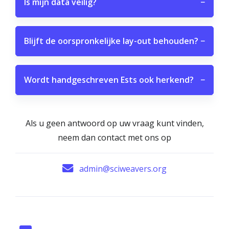
Is mijn data veilig?
−
Blijft de oorspronkelijke lay-out behouden?
−
Wordt handgeschreven Ests ook herkend?
−
Als u geen antwoord op uw vraag kunt vinden,
neem dan contact met ons op
admin@sciweavers.org