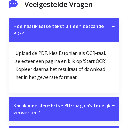
Veelgestelde Vragen
Hoe haal ik Estse tekst uit een gescande
−
PDF?
Upload de PDF, kies Estonian als OCR-taal,
selecteer een pagina en klik op ‘Start OCR’.
Kopieer daarna het resultaat of download
het in het gewenste formaat.
Kan ik meerdere Estse PDF-pagina’s tegelijk
−
verwerken?