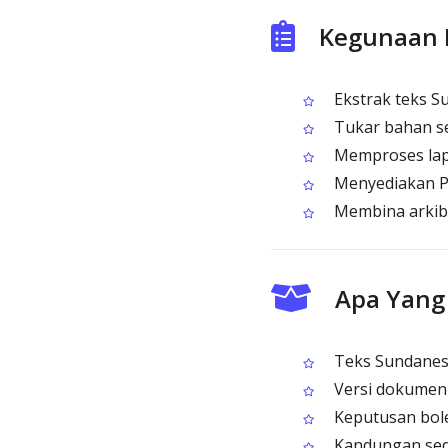
Kegunaan 
Ekstrak teks S
Tukar bahan se
Memproses lapo
Menyediakan PD
Membina arkib 
Apa Yang
Teks Sundanese
Versi dokumen y
Keputusan bole
Kandungan sedi