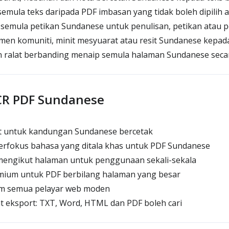
ula teks daripada PDF imbasan yang tidak boleh dipilih at
mula petikan Sundanese untuk penulisan, petikan atau p
n komuniti, minit mesyuarat atau resit Sundanese kepada
ralat berbanding menaip semula halaman Sundanese seca
OCR PDF Sundanese
t untuk kandungan Sundanese bercetak
fokus bahasa yang ditala khas untuk PDF Sundanese
engikut halaman untuk penggunaan sekali-sekala
ium untuk PDF berbilang halaman yang besar
am semua pelayar web moden
t eksport: TXT, Word, HTML dan PDF boleh cari