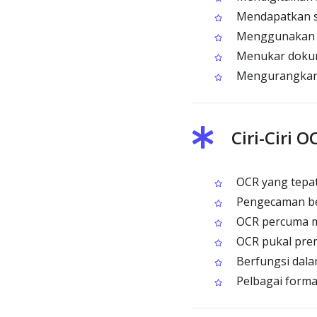
Mendapatkan sem
Menggunakan se
Menukar dokume
Mengurangkan 
Ciri-Ciri 
OCR yang tepa
Pengecaman ber
OCR percuma m
OCR pukal prem
Berfungsi dal
Pelbagai forma