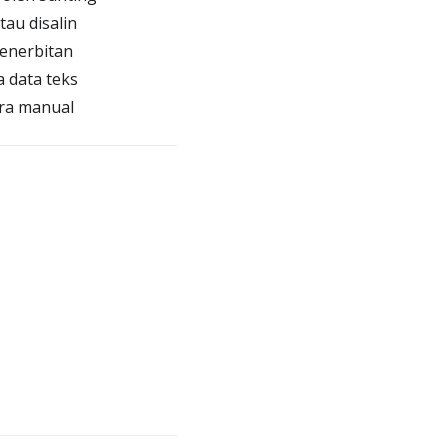
au disalin
enerbitan
 data teks
ra manual