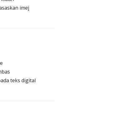
asaskan imej
se
mbas
da teks digital