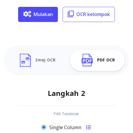
Mulakan
OCR kelompok
Imej OCR
PDF OCR
Langkah 2
Pilih Tataletak
Single Column