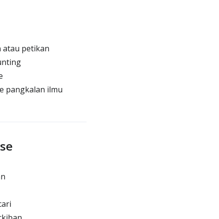
 atau petikan
unting
e
e pangkalan ilmu
se
an
ari
rkiban