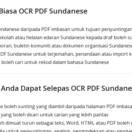
Biasa OCR PDF Sundanese
undanese daripada PDF imbasan untuk tujuan penyuntingan
kolah atau helaian edaran Sundanese kepada draf boleh s
ran, buletin komuniti atau dokumen organisasi Sundanes
F Sundanese untuk terjemahan, penandaan atau import k
boleh cari untuk rekod dalam bahasa Sundanese
 Anda Dapat Selepas OCR PDF Sundane
 boleh sunting yang diambil daripada halaman PDF imbas
ang boleh dicari untuk carian yang lebih pantas
h dimuat turun sebagai teks, Word, HTML atau PDF boleh c
a untuk penyuntingan, analisis, pengindeksan atau penga