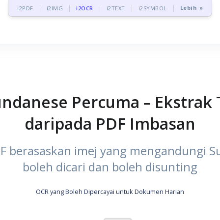
Lebih »
i2PDF
i2IMG
i2OCR
i2TEXT
i2SYMBOL
undanese Percuma – Ekstrak
daripada PDF Imbasan
F berasaskan imej yang mengandungi S
boleh dicari dan boleh disunting
OCR yang Boleh Dipercayai untuk Dokumen Harian