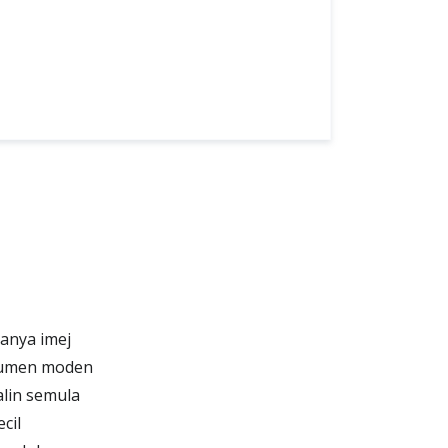
anya imej
kumen moden
alin semula
cil