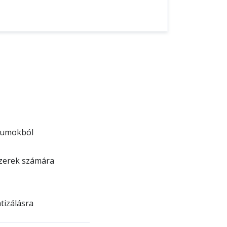
ntumokból
szerek számára
tizálásra