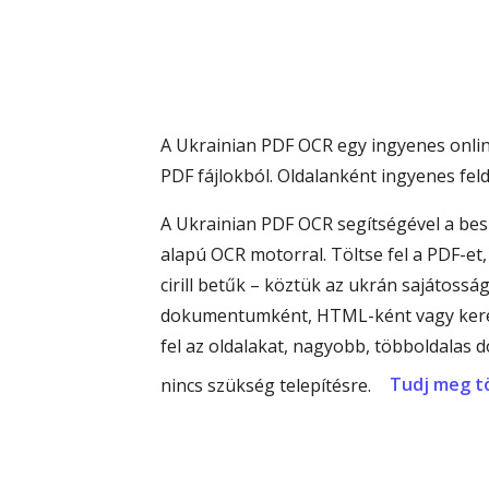
A Ukrainian PDF OCR egy ingyenes onlin
PDF fájlokból. Oldalanként ingyenes fel
A Ukrainian PDF OCR segítségével a bes
alapú OCR motorral. Töltse fel a PDF-et, 
cirill betűk – köztük az ukrán sajátossá
dokumentumként, HTML-ként vagy keresh
fel az oldalakat, nagyobb, többoldala
Tudj meg t
nincs szükség telepítésre.