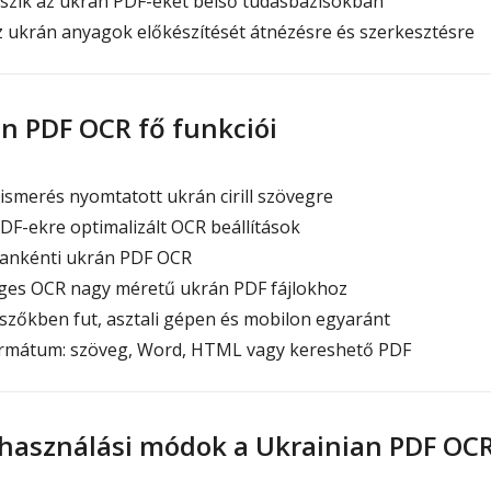
szik az ukrán PDF-eket belső tudásbázisokban
z ukrán anyagok előkészítését átnézésre és szerkesztésre
n PDF OCR fő funkciói
smerés nyomtatott ukrán cirill szövegre
F-ekre optimalizált OCR beállítások
lankénti ukrán PDF OCR
es OCR nagy méretű ukrán PDF fájlokhoz
őkben fut, asztali gépen és mobilon egyaránt
rmátum: szöveg, Word, HTML vagy kereshető PDF
lhasználási módok a Ukrainian PDF OCR