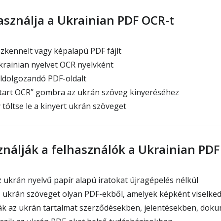
sználja a Ukrainian PDF OCR-t
szkennelt vagy képalapú PDF fájlt
krainian nyelvet OCR nyelvként
eldolgozandó PDF-oldalt
Start OCR” gombra az ukrán szöveg kinyeréséhez
 töltse le a kinyert ukrán szöveget
ználják a felhasználók a Ukrainian PDF
az ukrán nyelvű papír alapú iratokat újragépelés nélkül
z ukrán szöveget olyan PDF-ekből, amelyek képként viselke
ák az ukrán tartalmat szerződésekben, jelentésekben, dok