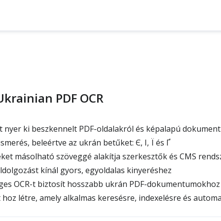
 Ukrainian PDF OCR
 nyer ki beszkennelt PDF-oldalakról és képalapú dokume
lismerés, beleértve az ukrán betűket: Є, І, Ї és Ґ
ket másolható szöveggé alakítja szerkesztők és CMS rend
ldolgozást kínál gyors, egyoldalas kinyeréshez
es OCR-t biztosít hosszabb ukrán PDF-dokumentumokhoz
hoz létre, amely alkalmas keresésre, indexelésre és automa