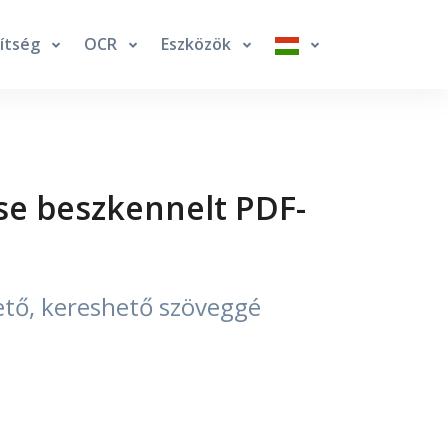
ítség
OCR
Eszközök
se beszkennelt PDF-
ető, kereshető szöveggé