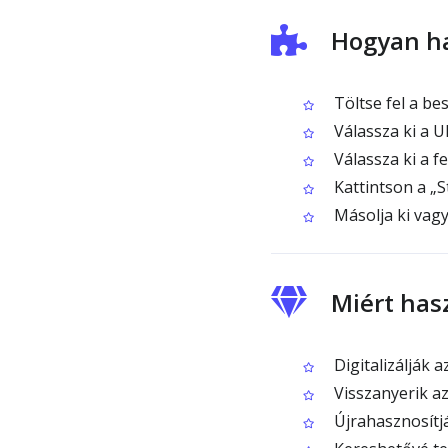
Hogyan ha
Töltse fel a be
Válassza ki a U
Válassza ki a f
Kattintson a „
Másolja ki vagy
Miért has
Digitalizálják 
Visszanyerik a
Újrahasznosítj