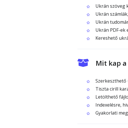
Ukrán szöveg k
Ukrán számlák, 
Ukrán tudományo
Ukrán PDF-ek e
Kereshető ukrá
Mit kap a
Szerkeszthető u
Tiszta cirill ka
Letölthető fáj
Indexelésre, h
Gyakorlati meg