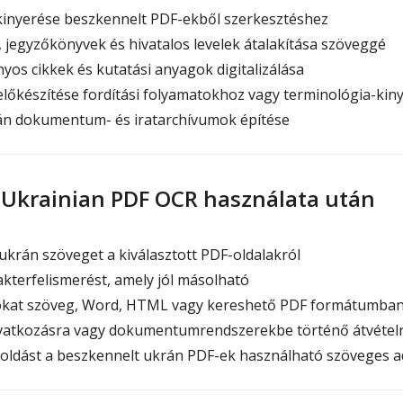
inyerése beszkennelt PDF-ekből szerkesztéshez
jegyzőkönyvek és hivatalos levelek átalakítása szöveggé
s cikkek és kutatási anyagok digitalizálása
lőkészítése fordítási folyamatokhoz vagy terminológia-kin
n dokumentum- és iratarchívumok építése
 Ukrainian PDF OCR használata után
krán szöveget a kiválasztott PDF-oldalakról
rakterfelismerést, amely jól másolható
lokat szöveg, Word, HTML vagy kereshető PDF formátumba
ivatkozásra vagy dokumentumrendszerekbe történő átvételr
oldást a beszkennelt ukrán PDF-ek használható szöveges ad