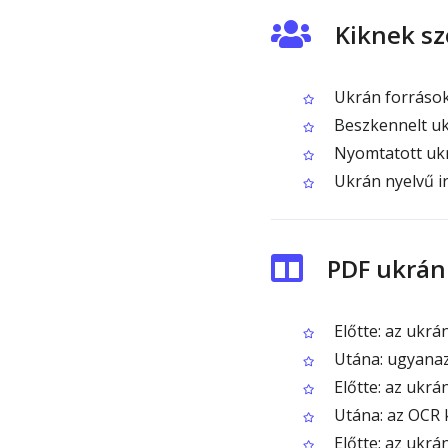
Kiknek sz
Ukrán források
Beszkennelt uk
Nyomtatott ukr
Ukrán nyelvű i
PDF ukrán
Előtte: az ukrá
Utána: ugyanaz 
Előtte: az ukr
Utána: az OCR 
Előtte: az ukrá