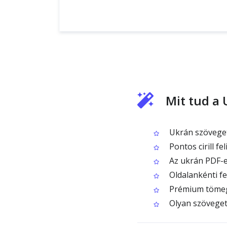
Mit tud a
Ukrán szöveget
Pontos cirill fe
Az ukrán PDF-e
Oldalankénti fe
Prémium tömeg
Olyan szöveget 