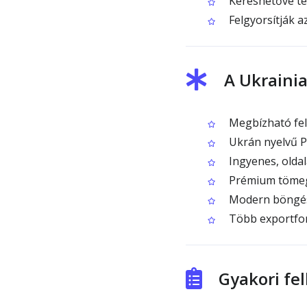
Kereshetővé te
Felgyorsítják a
A Ukrainia
Megbízható feli
Ukrán nyelvű PD
Ingyenes, olda
Prémium tömeg
Modern böngész
Több exportfo
Gyakori fe