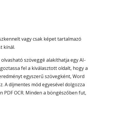
eszkennelt vagy csak képet tartalmazó
 kínál.
olvasható szöveggé alakíthatja egy AI-
goztassa fel a kiválasztott oldalt, hogy a
 Az eredményt egyszerű szövegként, Word
z. A díjmentes mód egyesével dolgozza
án PDF OCR. Minden a böngészőben fut,