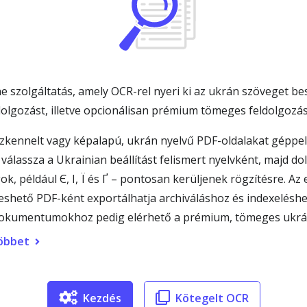
e szolgáltatás, amely OCR-rel nyeri ki az ukrán szöveget b
dolgozást, illetve opcionálisan prémium tömeges feldolgozást
zkennelt vagy képalapú, ukrán nyelvű PDF-oldalakat géppel 
válassza a Ukrainian beállítást felismert nyelvként, majd dol
gok, például Є, І, Ї és Ґ – pontosan kerüljenek rögzítésre.
ető PDF-ként exportálhatja archiváláshoz és indexeléshe
s dokumentumokhoz pedig elérhető a prémium, tömeges ukr
öbbet
Kezdés
Kötegelt OCR