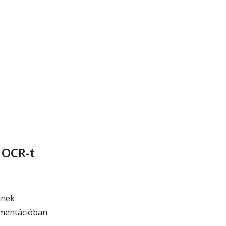
 OCR-t
dnek
umentációban