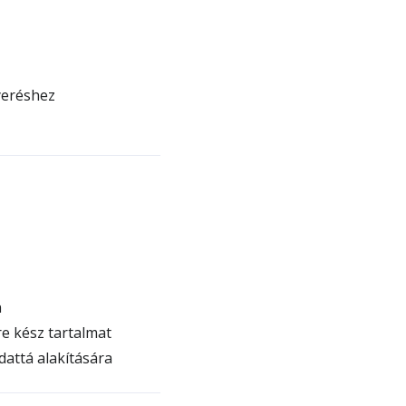
yeréshez
n
e kész tartalmat
attá alakítására