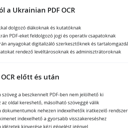
ól a Ukrainian PDF OCR
kal dolgozó diákoknak és kutatóknak
rán PDF-eket feldolgozó jogi és operatív csapatoknak
án anyagokat digitalizáló szerkesztőknek és tartalomgazd
ratokat rendező levéltárosoknak és adminisztrátoroknak
 OCR előtt és után
n szöveg a beszkennelt PDF-ben nem jelölhető ki
az oldal kereshető, másolható szöveggé válik
án dokumentumok nehezen indexelhetők iratkezelő rendsze
kimenet indexelhető a gyorsabb visszakereséshez
n idézetek kinyerése kézi gépelést igényel