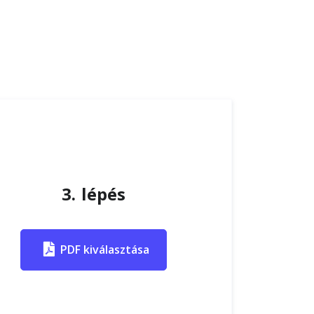
3. lépés
PDF kiválasztása