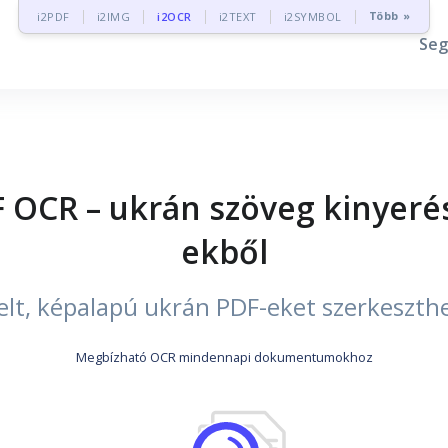
Több »
i2PDF
i2IMG
i2OCR
i2TEXT
i2SYMBOL
Seg
 OCR – ukrán szöveg kinyeré
ekből
elt, képalapú ukrán PDF-eket szerkeszth
Megbízható OCR mindennapi dokumentumokhoz