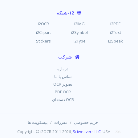
i2
-شبکه
i2OCR
i2IMG
i2PDF
i2Clipart
i2Symbol
i2Text
Stickers
i2Type
i2Speak
شرکت
در باره
تماس با ما
تصویر OCR
PDF OCR
OCR دسته‌ای
/
/
حریم خصوصی
مقررات
بیسکویت ها
Copyright © i2OCR 2011-2026,
Sciweavers LLC
, USA
206