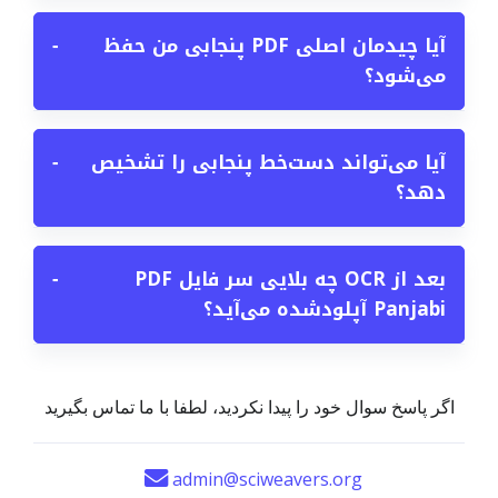
آیا چیدمان اصلی PDF پنجابی من حفظ
−
می‌شود؟
آیا می‌تواند دست‌خط پنجابی را تشخیص
−
دهد؟
بعد از OCR چه بلایی سر فایل PDF
−
Panjabi آپلودشده می‌آید؟
اگر پاسخ سوال خود را پیدا نکردید، لطفا با ما تماس بگیرید
admin@sciweavers.org