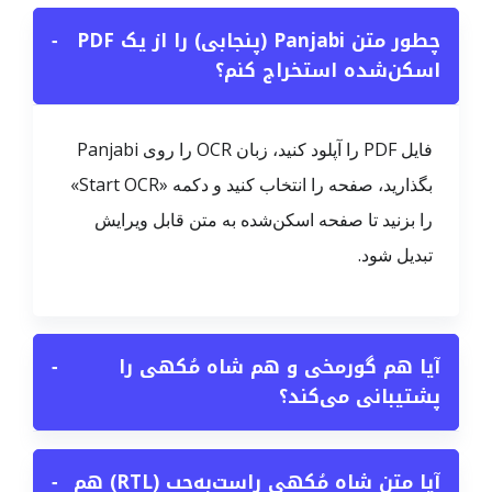
چطور متن Panjabi (پنجابی) را از یک PDF
−
اسکن‌شده استخراج کنم؟
فایل PDF را آپلود کنید، زبان OCR را روی Panjabi
بگذارید، صفحه را انتخاب کنید و دکمه «Start OCR»
را بزنید تا صفحه اسکن‌شده به متن قابل ویرایش
تبدیل شود.
آیا هم گورمخی و هم شاہ مُکھی را
−
پشتیبانی می‌کند؟
آیا متن شاہ مُکھی راست‌به‌چپ (RTL) هم
−