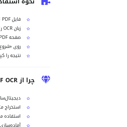
نحوه استفاده از DF OCR
فایل PDF اسکن‌شده یا مبتنی بر تصویر خود را بارگذاری کنید
زبان OCR را روی Basque تنظیم کنید
صفحه PDF موردنظر برای پردازش را انتخاب کنید
روی «شروع OCR» کلیک کنید تا متن باسکی شناسایی 
نتیجه را کپ
چرا از Basque PDF OCR استفاده می‌شود؟
دیجیتال‌ساز
استخراج متن از PDFهایی که امکان انتخاب و کپی/پیس
استفاده مجدد از محتوای uskara
آماده‌سازی 