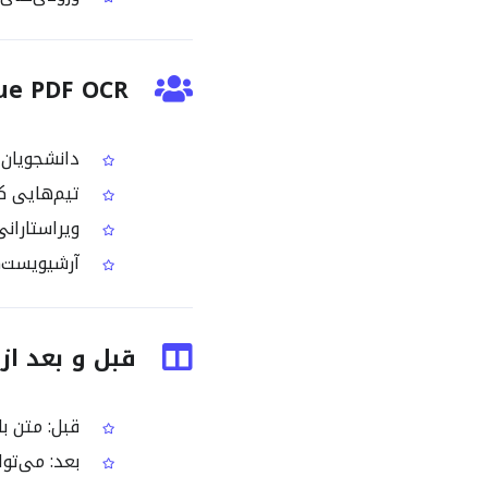
Basque PDF OCR مناسب چه
دانشجویان و پژوهش
تیم‌هایی که
ویراستارانی
آرشیویست‌ها
قبل و بعد از استفاده
قبل: متن باسکی د
بعد: می‌توانید متن Euskara را روی