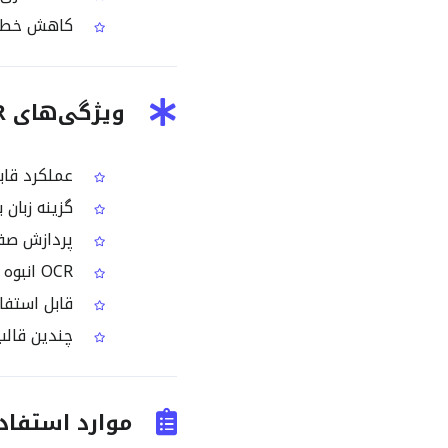
کاهش خطا و
ویژگی‌های Basque PDF OCR
عملکرد قاب
گزینه زبان به
پردازش صفحه
OCR انبوه حرفه‌ای برای اسناد PDF طولانی باسکی
قابل استفاد
چندین قالب خروجی: مت
موارد استفاده متداول