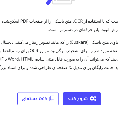
Basque PDF OCR یک سرویس آنلاین 
دازش انبوه، پلن حرفه‌ای در دسترس است.
با Basque PDF OCR می‌توانید فایل‌های PDF حاوی متن باسکی (Euskara) را که مان
شروع کنید
OCR دسته‌ای