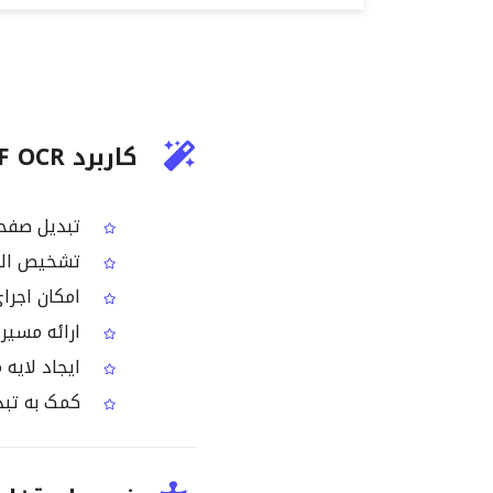
کاربرد Basque PDF OCR چیست؟
تبدیل صفحات PDF اسکن‌شده حاوی متن باسکی به متن قابل پرد
تشخیص الگو
امکان اجرای OCR فقط روی صفحه‌ای که نیاز دارید، بدون تبد
ارائه مسیر 
ایجاد لایه متن قابل 
کمک به تبدیل PDFهای صرفاً تصویری باسکی به متن ق