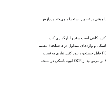
رایگان است که با استفاده از OCR، متن باسکی را از صفحات PDF اسکن‌شده یا مبتنی بر تصویر استخراج می‌کند. پردازش
ند تصویر رفتار می‌کنند، دیجیتال کنید. کافی است سند را بارگذاری کنید،
Basque را به‌عنوان زبان OCR انتخاب کنید و صفحه موردنظر را برای تشخیص برگزینید. موتور OCR برای رسم‌الخط باسکی و واژه‌های متداول در Euskara تنظیم
شده و در خروجی، متنی قابل استخراج ارائه می‌دهد که می‌توانید آن را به‌صورت فایل متنی ساده، Word، HTML یا PDF قابل جستجو دانلود کنید. نیازی به نصب
برنامه نیست؛ همه چیز در مرورگر انجام می‌شود. حالت رایگان برای تبدیل تک‌صفحه‌ای طراحی شده و برای اسناد بزرگ‌تر می‌توانید از OCR انبوه باسکی در نسخه