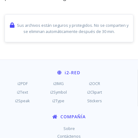
Sus archivos están seguros y protegidos. No se comparten y
se eliminan automáticamente después de 30 min.
i2
-RED
i2PDF
i2IMG
i2OCR
i2Text
i2Symbol
i2Clipart
i2Speak
i2Type
Stickers
COMPAÑÍA
Sobre
Contáctenos