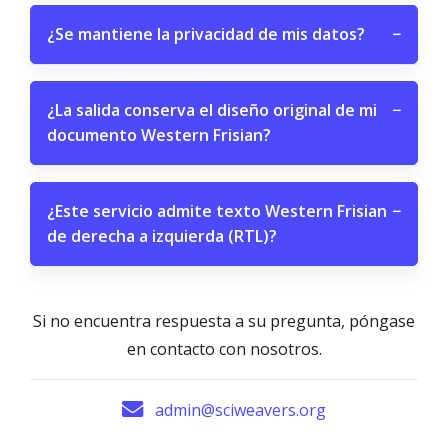
¿Se mantiene la privacidad de mis datos?
−
¿La salida conserva el diseño original de mi
−
documento Western Frisian?
¿Este servicio admite texto Western Frisian
−
de derecha a izquierda (RTL)?
Si no encuentra respuesta a su pregunta, póngase
en contacto con nosotros.
admin@sciweavers.org