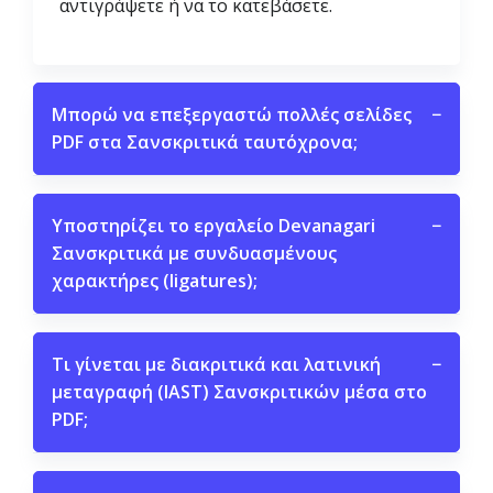
αντιγράψετε ή να το κατεβάσετε.
Μπορώ να επεξεργαστώ πολλές σελίδες
−
PDF στα Σανσκριτικά ταυτόχρονα;
Υποστηρίζει το εργαλείο Devanagari
−
Σανσκριτικά με συνδυασμένους
χαρακτήρες (ligatures);
Τι γίνεται με διακριτικά και λατινική
−
μεταγραφή (IAST) Σανσκριτικών μέσα στο
PDF;