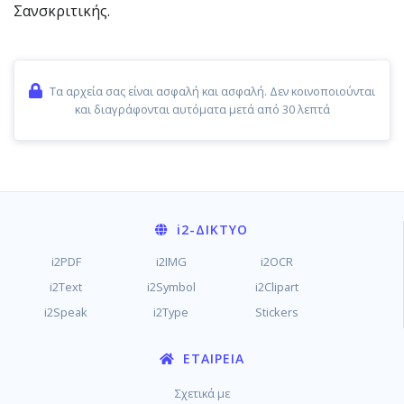
Σανσκριτικής.
Τα αρχεία σας είναι ασφαλή και ασφαλή. Δεν κοινοποιούνται
και διαγράφονται αυτόματα μετά από 30 λεπτά
i2
-ΔΊΚΤΥΟ
i2PDF
i2IMG
i2OCR
i2Text
i2Symbol
i2Clipart
i2Speak
i2Type
Stickers
ΕΤΑΙΡΕΊΑ
Σχετικά με