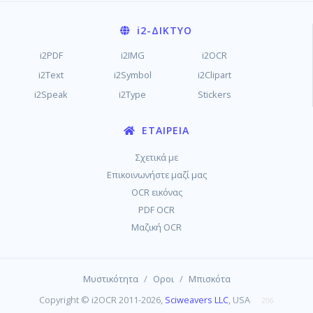
i2
-ΔΊΚΤΥΟ
i2PDF
i2IMG
i2OCR
i2Text
i2Symbol
i2Clipart
i2Speak
i2Type
Stickers
ΕΤΑΙΡΕΊΑ
Σχετικά με
Επικοινωνήστε μαζί μας
OCR εικόνας
PDF OCR
Μαζική OCR
/
/
Μυστικότητα
Οροι
Μπισκότα
Copyright © i2OCR 2011-2026,
Sciweavers LLC
, USA
206