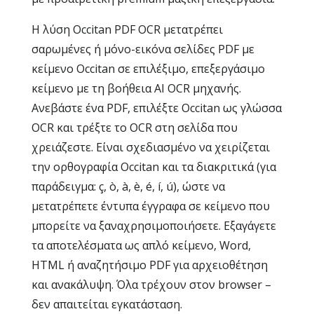
Η λύση Occitan PDF OCR μετατρέπει
σαρωμένες ή μόνο-εικόνα σελίδες PDF με
κείμενο Occitan σε επιλέξιμο, επεξεργάσιμο
κείμενο με τη βοήθεια AI OCR μηχανής.
Ανεβάστε ένα PDF, επιλέξτε Occitan ως γλώσσα
OCR και τρέξτε το OCR στη σελίδα που
χρειάζεστε. Είναι σχεδιασμένο να χειρίζεται
την ορθογραφία Occitan και τα διακριτικά (για
παράδειγμα: ç, ò, à, è, é, í, ú), ώστε να
μετατρέπετε έντυπα έγγραφα σε κείμενο που
μπορείτε να ξαναχρησιμοποιήσετε. Εξαγάγετε
τα αποτελέσματα ως απλό κείμενο, Word,
HTML ή αναζητήσιμο PDF για αρχειοθέτηση
και ανακάλυψη. Όλα τρέχουν στον browser –
δεν απαιτείται εγκατάσταση.