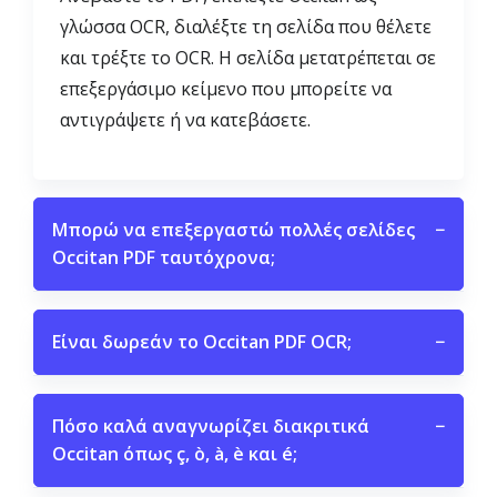
γλώσσα OCR, διαλέξτε τη σελίδα που θέλετε
και τρέξτε το OCR. Η σελίδα μετατρέπεται σε
επεξεργάσιμο κείμενο που μπορείτε να
αντιγράψετε ή να κατεβάσετε.
Μπορώ να επεξεργαστώ πολλές σελίδες
−
Occitan PDF ταυτόχρονα;
Είναι δωρεάν το Occitan PDF OCR;
−
Πόσο καλά αναγνωρίζει διακριτικά
−
Occitan όπως ç, ò, à, è και é;