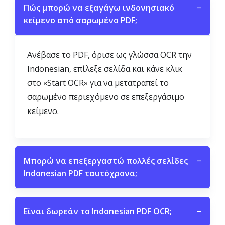
Πώς μπορώ να εξαγάγω ινδονησιακό
−
κείμενο από σαρωμένο PDF;
Ανέβασε το PDF, όρισε ως γλώσσα OCR την
Indonesian, επίλεξε σελίδα και κάνε κλικ
στο «Start OCR» για να μετατραπεί το
σαρωμένο περιεχόμενο σε επεξεργάσιμο
κείμενο.
Μπορώ να επεξεργαστώ πολλές σελίδες
−
Indonesian PDF ταυτόχρονα;
Είναι δωρεάν το Indonesian PDF OCR;
−