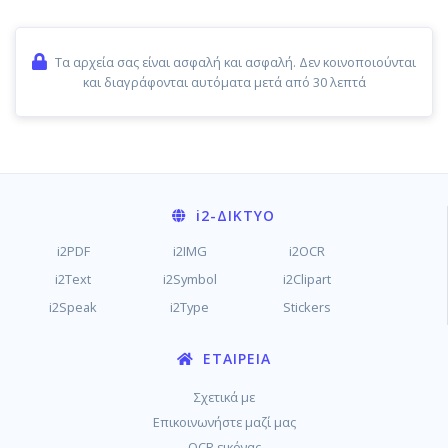
Τα αρχεία σας είναι ασφαλή και ασφαλή. Δεν κοινοποιούνται
και διαγράφονται αυτόματα μετά από 30 λεπτά
i2
-ΔΊΚΤΥΟ
i2PDF
i2IMG
i2OCR
i2Text
i2Symbol
i2Clipart
i2Speak
i2Type
Stickers
ΕΤΑΙΡΕΊΑ
Σχετικά με
Επικοινωνήστε μαζί μας
OCR εικόνας