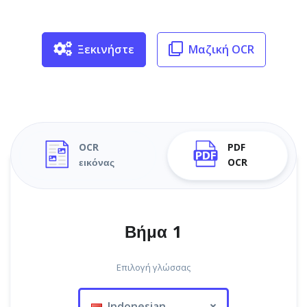
Ξεκινήστε
Μαζική OCR
OCR
PDF
εικόνας
OCR
Βήμα 1
Επιλογή γλώσσας
Indonesian