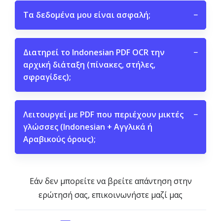
Τα δεδομένα μου είναι ασφαλή;
−
Διατηρεί το Indonesian PDF OCR την
−
αρχική διάταξη (πίνακες, στήλες,
σφραγίδες);
Λειτουργεί με PDF που περιέχουν μικτές
−
γλώσσες (Indonesian + Αγγλικά ή
Αραβικούς όρους);
Εάν δεν μπορείτε να βρείτε απάντηση στην
ερώτησή σας, επικοινωνήστε μαζί μας