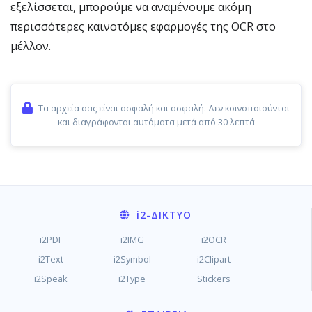
εξελίσσεται, μπορούμε να αναμένουμε ακόμη
περισσότερες καινοτόμες εφαρμογές της OCR στο
μέλλον.
Τα αρχεία σας είναι ασφαλή και ασφαλή. Δεν κοινοποιούνται
και διαγράφονται αυτόματα μετά από 30 λεπτά
i2
-ΔΊΚΤΥΟ
i2PDF
i2IMG
i2OCR
i2Text
i2Symbol
i2Clipart
i2Speak
i2Type
Stickers