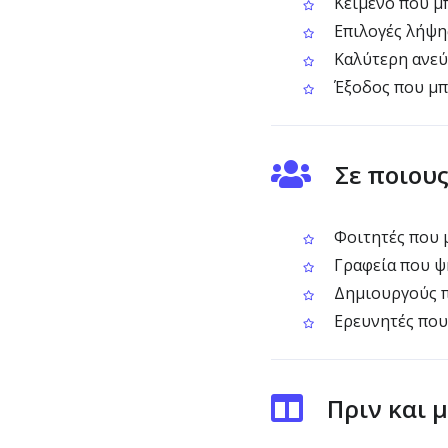
Κείμενο που μπ
Επιλογές λήψης
Καλύτερη ανεύ
Έξοδος που μπ
Σε ποιου
Φοιτητές που 
Γραφεία που ψ
Δημιουργούς π
Ερευνητές που
Πριν και 