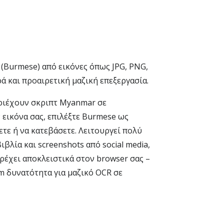
(Burmese) από εικόνες όπως JPG, PNG,
ά και προαιρετική μαζική επεξεργασία.
εριέχουν σκριπτ Myanmar σε
εικόνα σας, επιλέξτε Burmese ως
τε ή να κατεβάσετε. Λειτουργεί πολύ
βλία και screenshots από social media,
τρέχει αποκλειστικά στον browser σας –
m δυνατότητα για μαζικό OCR σε