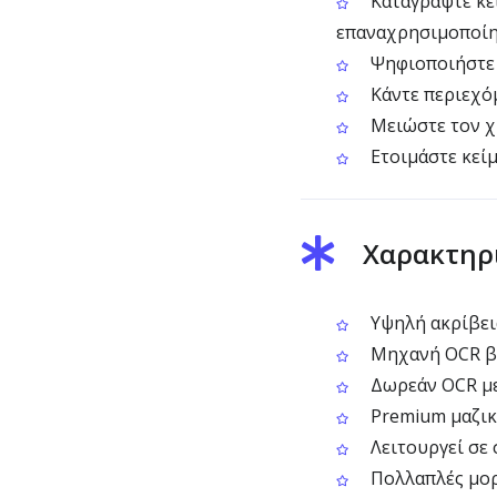
Καταγράψτε κεί
επαναχρησιμοποί
Ψηφιοποιήστε 
Κάντε περιεχόμ
Μειώστε τον χ
Ετοιμάστε κεί
Χαρακτηρι
Υψηλή ακρίβει
Μηχανή OCR βε
Δωρεάν OCR με 
Premium μαζικ
Λειτουργεί σε 
Πολλαπλές μορφ