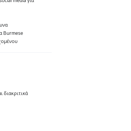
ocial media για
ευνα
α Burmese
εχομένου
 διακριτικά