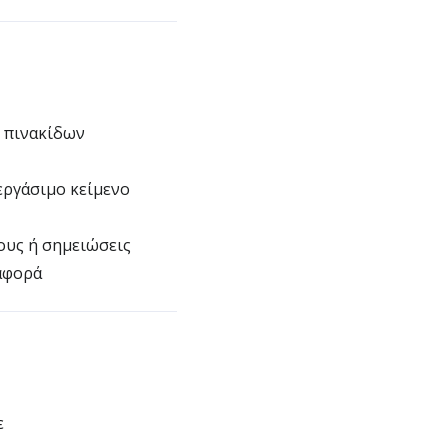
 πινακίδων
ργάσιμο κείμενο
ους ή σημειώσεις
αφορά
ε