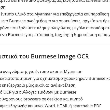
μενο Burmese από φωτογραφίες κινητού και screenshots s
ηση
έντυπο υλικό στα Myanmar για επεξεργασία και παράθεση
ενο Burmese αναζητήσιμο για σημειώσεις, αρχεία και έρ
ρόνο που ξοδεύετε πληκτρολογώντας μεγάλα αποσπάσματ
μενο Burmese για μετάφραση, tagging ή δημοσίευση περι
στικά του Burmese Image OCR
α αναγνώρισης για έντυπο σκριπτ Myanmar
λτιστοποιημένη για σχηματισμό χαρακτήρων Burmese και
επεξεργασία μίας εικόνας ανά εκτέλεση
ό OCR για συλλογές εικόνων με Burmese
σύγχρονους browsers σε desktop και κινητό
ές εξαγωγής: κείμενο, Word, HTML ή searchable PDF