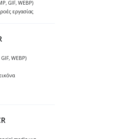
MP, GIF, WEBP)
 ροές εργασίας
R
 GIF, WEBP)
εικόνα
CR