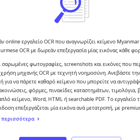
ν online εργαλείο OCR που αναγνωρίζει κείμενο Myanmar 
Burmese OCR με δωρεάν επεξεργασία μίας εικόνας κάθε φορ
 σαρωμένες φωτογραφίες, screenshots και εικόνες που π
 χρήση μηχανής OCR με τεχνητή νοημοσύνη. Ανεβάστε την 
 για να πάρετε καθαρό κείμενο που μπορείτε να αντιγράψε
κοινώσεις, φόρμες, πινακίδες καταστημάτων, τιμολόγια, βι
απλό κείμενο, Word, HTML ή searchable PDF. Το εργαλείο 
κδοση επεξεργάζεται μία εικόνα ανά μετατροπή, με premiu
 περισσότερα