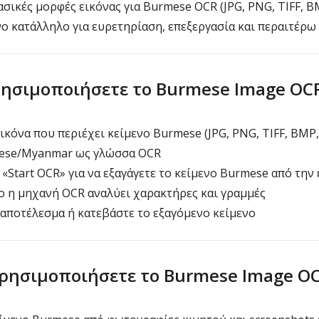
σικές μορφές εικόνας για Burmese OCR (JPG, PNG, TIFF, B
ο κατάλληλο για ευρετηρίαση, επεξεργασία και περαιτέρω
ρησιμοποιήσετε το Burmese Image OC
ικόνα που περιέχει κείμενο Burmese (JPG, PNG, TIFF, BMP,
ese/Myanmar ως γλώσσα OCR
 «Start OCR» για να εξαγάγετε το κείμενο Burmese από την 
ο η μηχανή OCR αναλύει χαρακτήρες και γραμμές
αποτέλεσμα ή κατεβάστε το εξαγόμενο κείμενο
χρησιμοποιήσετε το Burmese Image O