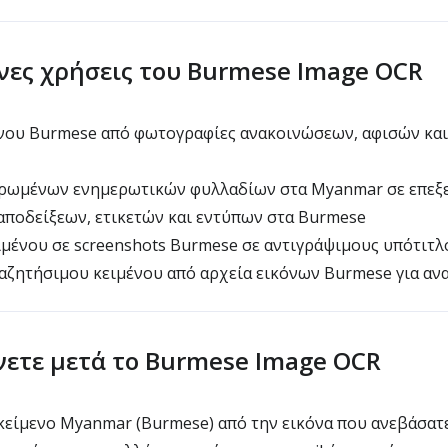
νες χρήσεις του Burmese Image OCR
νου Burmese από φωτογραφίες ανακοινώσεων, αφισών και
ωμένων ενημερωτικών φυλλαδίων στα Myanmar σε επεξε
ποδείξεων, ετικετών και εντύπων στα Burmese
μένου σε screenshots Burmese σε αντιγράψιμους υπότιτλ
αζητήσιμου κειμένου από αρχεία εικόνων Burmese για αν
νετε μετά το Burmese Image OCR
κείμενο Myanmar (Burmese) από την εικόνα που ανεβάσατ