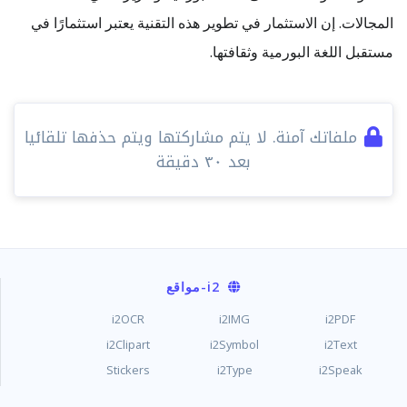
المجالات. إن الاستثمار في تطوير هذه التقنية يعتبر استثمارًا في
مستقبل اللغة البورمية وثقافتها.
ملفاتك آمنة. لا يتم مشاركتها ويتم حذفها تلقائيا
بعد ٣٠ دقيقة
i2
-مواقع
i2OCR
i2IMG
i2PDF
i2Clipart
i2Symbol
i2Text
Stickers
i2Type
i2Speak