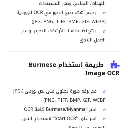
اللوحات، النماذج، وصور المستندات
يدعم أشهر صيغ الصور في OCR للبورمية
(JPG، PNG، TIFF، BMP، GIF، WEBP)
ينتج نصًا مناسبًا للأرشفة، التحرير، وسير
العمل اللاحق
طريقة استخدام Burmese
Image OCR
قم برفع صورة تحتوي على نص بورمي (JPG،
PNG، TIFF، BMP، GIF، WEBP)
اختر Burmese/Myanmar كلغة OCR
انقر على "Start OCR" لاستخراج النص
البورمي من الصورة