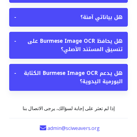
هل بياناتي آمنة؟
−
هل يحافظ Burmese Image OCR على
−
تنسيق المستند الأصلي؟
هل يدعم Burmese Image OCR الكتابة
−
البورمية اليدوية؟
إذا لم تعثر على إجابة لسؤالك، يرجى الاتصال بنا
admin@sciweavers.org