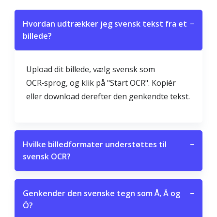
Hvordan udtrækker jeg svensk tekst fra et
−
billede?
Upload dit billede, vælg svensk som
OCR‑sprog, og klik på "Start OCR". Kopiér
eller download derefter den genkendte tekst.
Hvilke billedformater understøttes til
−
svensk OCR?
Genkender den svenske tegn som Å, Ä og
−
Ö?