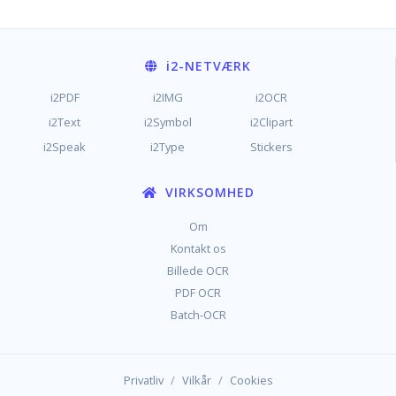
i2
-NETVÆRK
i2PDF
i2IMG
i2OCR
i2Text
i2Symbol
i2Clipart
i2Speak
i2Type
Stickers
VIRKSOMHED
Om
Kontakt os
Billede OCR
PDF OCR
Batch-OCR
/
/
Privatliv
Vilkår
Cookies