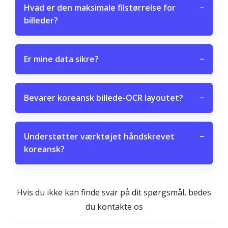
Hvad er den maksimale filstørrelse for
−
billeder?
Er mine data sikre?
−
Bevarer koreansk billede-OCR layoutet?
−
Understøtter værktøjet håndskrevet
−
koreansk?
Hvis du ikke kan finde svar på dit spørgsmål, bedes
du kontakte os