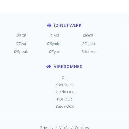
i2
-NETVÆRK
i2PDF
i2IMG
i2OCR
i2Text
i2Symbol
i2Clipart
i2Speak
i2Type
Stickers
VIRKSOMHED
Om
Kontakt os
Billede OCR
PDF OCR
Batch-OCR
/
/
Privatliv
Vilkår
Cookies