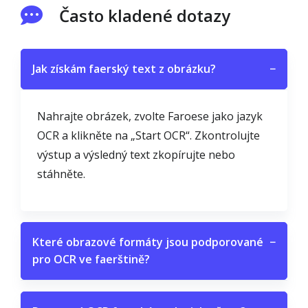
Často kladené dotazy
Jak získám faerský text z obrázku?
−
Nahrajte obrázek, zvolte Faroese jako jazyk
OCR a klikněte na „Start OCR“. Zkontrolujte
výstup a výsledný text zkopírujte nebo
stáhněte.
Které obrazové formáty jsou podporované
−
pro OCR ve faerštině?