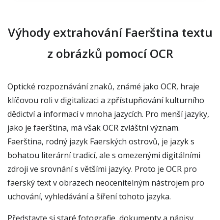
Výhody extrahování Faerština textu
z obrázků pomocí OCR
Optické rozpoznávání znaků, známé jako OCR, hraje
klíčovou roli v digitalizaci a zpřístupňování kulturního
dědictví a informací v mnoha jazycích. Pro menší jazyky,
jako je faerština, má však OCR zvláštní význam.
Faerština, rodný jazyk Faerských ostrovů, je jazyk s
bohatou literární tradicí, ale s omezenými digitálními
zdroji ve srovnání s většími jazyky. Proto je OCR pro
faerský text v obrazech neocenitelným nástrojem pro
uchování, vyhledávání a šíření tohoto jazyka.
Představte si staré fotografie, dokumenty a nápisy,