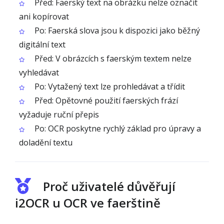
Před: Faerský text na obrázku nelze označit
ani kopírovat
Po: Faerská slova jsou k dispozici jako běžný
digitální text
Před: V obrázcích s faerským textem nelze
vyhledávat
Po: Vytažený text lze prohledávat a třídit
Před: Opětovné použití faerských frází
vyžaduje ruční přepis
Po: OCR poskytne rychlý základ pro úpravy a
doladění textu
Proč uživatelé důvěřují
i2OCR u OCR ve faerštině