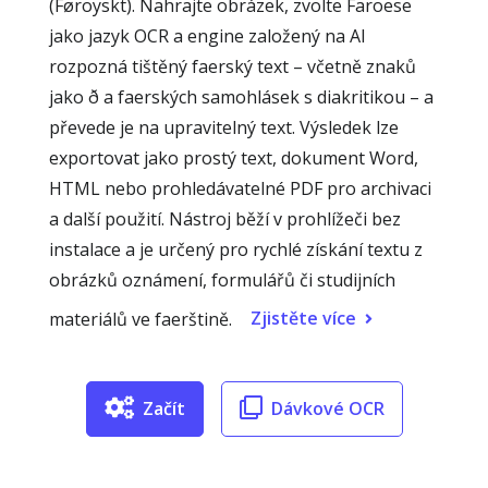
(Føroyskt). Nahrajte obrázek, zvolte Faroese
jako jazyk OCR a engine založený na AI
rozpozná tištěný faerský text – včetně znaků
jako ð a faerských samohlásek s diakritikou – a
převede je na upravitelný text. Výsledek lze
exportovat jako prostý text, dokument Word,
HTML nebo prohledávatelné PDF pro archivaci
a další použití. Nástroj běží v prohlížeči bez
instalace a je určený pro rychlé získání textu z
obrázků oznámení, formulářů či studijních
Zjistěte více
materiálů ve faerštině.
Začít
Dávkové OCR