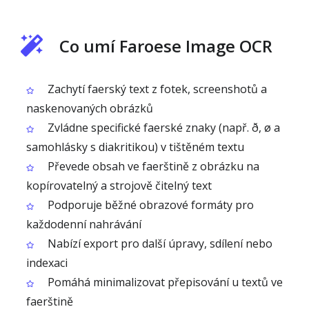
Co umí Faroese Image OCR
Zachytí faerský text z fotek, screenshotů a
naskenovaných obrázků
Zvládne specifické faerské znaky (např. ð, ø a
samohlásky s diakritikou) v tištěném textu
Převede obsah ve faerštině z obrázku na
kopírovatelný a strojově čitelný text
Podporuje běžné obrazové formáty pro
každodenní nahrávání
Nabízí export pro další úpravy, sdílení nebo
indexaci
Pomáhá minimalizovat přepisování u textů ve
faerštině