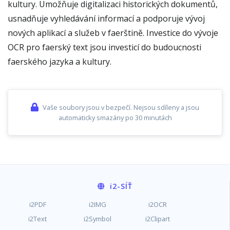
kultury. Umožňuje digitalizaci historických dokumentů,
usnadňuje vyhledávání informací a podporuje vývoj
nových aplikací a služeb v faerštině. Investice do vývoje
OCR pro faerský text jsou investicí do budoucnosti
faerského jazyka a kultury.
Vaše soubory jsou v bezpečí. Nejsou sdíleny a jsou
automaticky smazány po 30 minutách
i2
-SÍŤ
i2PDF
i2IMG
i2OCR
i2Text
i2Symbol
i2Clipart