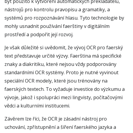
být použito k vytvoření automatických překladatelů,
nástrojů pro kontrolu pravopisu a gramatiky, a
systémů pro rozpoznávání hlasu. Tyto technologie by
mohly usnadnit používání faerštiny v digitálním
prostředí a podpořit její rozvoj.
Je však důležité si uvědomit, že vývoj OCR pro faerský
text představuje určité výzvy. Faerština má specifické
znaky a diakritiku, které nejsou vždy podporovány
standardními OCR systémy. Proto je nutné vyvinout
speciální OCR modely, které jsou trénovány na
faerských textech. To vyžaduje investice do výzkumu a
vývoje, jakož i spolupráci mezi lingvisty, počítačovými
vědci a kulturními institucemi.
Závěrem lze říci, že OCR je zásadní nástroj pro
uchování, zpřístupnění a šíření faerského jazyka a