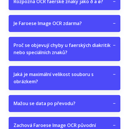
Rozpozná OCR faerské znaky jako ð a ø?
−
Je Faroese Image OCR zdarma?
−
Proč se objevují chyby u faerských diakritik
−
nebo speciálních znaků?
Jaká je maximální velikost souboru s
−
obrázkem?
Mažou se data po převodu?
−
Zachová Faroese Image OCR původní
−