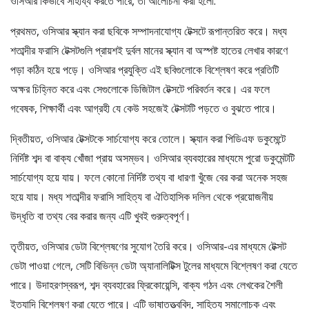
ওসিআর কিভাবে সাহায্য করতে পারে, তা আলোচনা করা হলো:
প্রথমত, ওসিআর স্ক্যান করা ছবিকে সম্পাদনাযোগ্য টেক্সটে রূপান্তরিত করে। মধ্য
শতাব্দীর ফরাসি টেক্সটগুলি প্রায়শই দুর্বল মানের স্ক্যান বা অস্পষ্ট হাতের লেখার কারণে
পড়া কঠিন হয়ে পড়ে। ওসিআর প্রযুক্তি এই ছবিগুলোকে বিশ্লেষণ করে প্রতিটি
অক্ষর চিহ্নিত করে এবং সেগুলোকে ডিজিটাল টেক্সটে পরিবর্তন করে। এর ফলে
গবেষক, শিক্ষার্থী এবং আগ্রহী যে কেউ সহজেই টেক্সটটি পড়তে ও বুঝতে পারে।
দ্বিতীয়ত, ওসিআর টেক্সটকে সার্চযোগ্য করে তোলে। স্ক্যান করা পিডিএফ ডকুমেন্টে
নির্দিষ্ট শব্দ বা বাক্য খোঁজা প্রায় অসম্ভব। ওসিআর ব্যবহারের মাধ্যমে পুরো ডকুমেন্টটি
সার্চযোগ্য হয়ে যায়। ফলে কোনো নির্দিষ্ট তথ্য বা ধারণা খুঁজে বের করা অনেক সহজ
হয়ে যায়। মধ্য শতাব্দীর ফরাসি সাহিত্য বা ঐতিহাসিক দলিল থেকে প্রয়োজনীয়
উদ্ধৃতি বা তথ্য বের করার জন্য এটি খুবই গুরুত্বপূর্ণ।
তৃতীয়ত, ওসিআর ডেটা বিশ্লেষণের সুযোগ তৈরি করে। ওসিআর-এর মাধ্যমে টেক্সট
ডেটা পাওয়া গেলে, সেটি বিভিন্ন ডেটা অ্যানালিটিক্স টুলের মাধ্যমে বিশ্লেষণ করা যেতে
পারে। উদাহরণস্বরূপ, শব্দ ব্যবহারের ফ্রিকোয়েন্সি, বাক্য গঠন এবং লেখকের শৈলী
ইত্যাদি বিশ্লেষণ করা যেতে পারে। এটি ভাষাতত্ত্ববিদ, সাহিত্য সমালোচক এবং