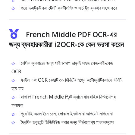
পরে: এক্সট্রাক্ট করা টেক্সট ক্যাটালগিং ও সার্চ টুল ব্যবহার সহজ করে
French Middle PDF OCR‑এর
জন্য ব্যবহারকারীরা i2OCR‑কে কেন ভরসা করেন
বেসিক ব্যবহারের জন্য সাইন‑আপ ছাড়াই সহজ পেজ‑বাই‑পেজ
OCR
ফাইল এবং OCR রেজাল্ট ৩০ মিনিটের মধ্যে অটোম্যাটিকভাবে ডিলিট
হয়ে যায়
সাধারণ French Middle প্রিন্ট স্ক্যানে ধারাবাহিক নির্ভরযোগ্য
ফলাফল
পুরোটাই অনলাইনে চলে, লোকাল ইনস্টল বা আপডেট লাগবে না
দৈনন্দিন ডকুমেন্ট ডিজিটাইজ করার জন্য নির্ভরযোগ্য পারফরম্যান্স