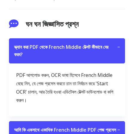
ঘন ঘন জিজ্ঞাসিত প্রশ্ন
স্ক্যান করা PDF থেকে French Middle টেক্সট কীভাবে বের
−
করব?
PDF আপলোড করুন, OCR ভাষা হিসেবে French Middle
বেছে নিন, যে পেজ প্রসেস করতে চান তা নির্বাচন করে 'Start
OCR' চালান, আর তৈরি হওয়া এডিটেবল টেক্সট ডাউনলোড বা কপি
করুন।
আমি কি একসাথে একাধিক French Middle PDF পেজ প্রসেস
−