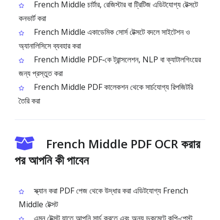
French Middle চার্টার, রেজিস্টার বা ট্রিটিজ এডিটযোগ্য টেক্সটে
কনভার্ট করা
French Middle একাডেমিক সোর্স টেক্সটে বদলে সাইটেশন ও
অ্যানালিসিসে ব্যবহার করা
French Middle PDF‑কে ট্রান্সলেশন, NLP বা ক্যাটালগিংয়ের
জন্য প্রস্তুত করা
French Middle PDF কালেকশন থেকে সার্চযোগ্য রিপজিটরি
তৈরি করা
French Middle PDF OCR করার
পর আপনি কী পাবেন
স্ক্যান করা PDF পেজ থেকে উদ্ধার করা এডিটযোগ্য French
Middle টেক্সট
এমন টেক্সট যাতে আপনি সার্চ করতে এবং অন্য ডকুমেন্টে কপি‑পেস্ট