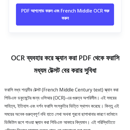
PDF আপলোড করুন এবং French Middle OCR শুরু
করুন
OCR ব্যবহার করে স্ক্যান করা PDF থেকে ফরাসি
মধ্যম টেক্সট বের করার সুবিধা
ফরাসি মধ্য শতাব্দীর টেক্সট (French Middle Century text) স্ক্যান করা
পিডিএফ ডকুমেন্টের জন্য ওসিআর (OCR)-এর গুরুত্ব অপরিসীম। এই সময়ের
সাহিত্য, ইতিহাস এবং দর্শন ফরাসি সংস্কৃতির ভিত্তি স্থাপন করেছে। কিন্তু এই
সময়ের অনেক গুরুত্বপূর্ণ নথি হাতে লেখা অথবা পুরনো ছাপাখানার কারণে বর্তমানে
ডিজিটাল রূপে পাওয়া স্ক্যান করা পিডিএফ আকারে বিদ্যমান। এই পরিস্থিতিতে