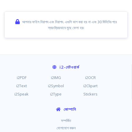
আপনার ফাইল নিরাপদ এবং নিরাপদ. এগুলি ভাগ করা হয় না এবং 30 মিনিটের পরে
স্বয়ংক্রিয়ভাবে মুছে ফেলা হয়৷
i2
-নেটওয়ার্ক
i2PDF
i2IMG
i2OCR
i2Text
i2Symbol
i2Clipart
i2Speak
i2Type
Stickers
কোম্পানি
সম্পর্কিত
যোগাযোগ করুন