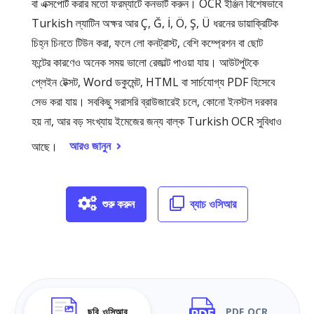
বা এক্সপোর্ট করার মতো ফরম্যাটে কনভার্ট করুন। OCR ইঞ্জিন বিশেষভাবে
Turkish ল্যাটিন অক্ষর আর Ç, Ğ, İ, Ö, Ş, Ü ধরনের ডায়াক্রিটিক
চিহ্ন চিনতে টিউন করা, ফলে লো কনট্রাস্ট, বেশি কম্প্রেশন বা ছোট
ফন্টের কারণেও অনেক সময় ভালো রেজাল্ট পাওয়া যায়। আউটপুটকে
প্লেইন টেক্সট, Word ডকুমেন্ট, HTML বা সার্চযোগ্য PDF হিসেবে
সেভ করা যায়। সবকিছু সরাসরি ব্রাউজারেই চলে, কোনো ইনস্টল দরকার
হয় না, আর বড় সংখ্যায় ইমেজের জন্য বাল্ক Turkish OCR সুবিধাও
আরও জানুন
আছে।
শুরু করুন
ব্যাচ ওসিআর
ছবি ওসিআর
PDF OCR