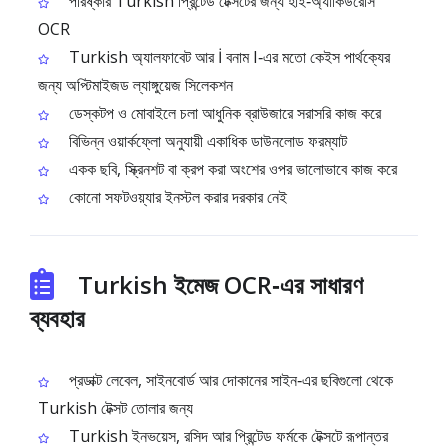
পরিষ্কার Turkish প্রিন্টেড টেক্সটের জন্য হাই‑অ্যাকিউরেসি
OCR
Turkish অ্যালফাবেট আর İ বনাম I‑এর মতো কেইস পার্থক্যের
জন্য অপ্টিমাইজড ল্যাঙ্গুয়েজ সিলেকশন
ডেস্কটপ ও মোবাইলে চলা আধুনিক ব্রাউজারে সরাসরি কাজ করে
বিভিন্ন ওয়ার্কফ্লো অনুযায়ী একাধিক ডাউনলোড ফরম্যাট
একক ছবি, স্ক্রিনশট বা ক্রপ করা অংশের ওপর ভালোভাবে কাজ করে
কোনো সফটওয়্যার ইনস্টল করার দরকার নেই
Turkish ইমেজ OCR‑এর সাধারণ
ব্যবহার
প্রডাক্ট লেবেল, সাইনবোর্ড আর দোকানের সাইন‑এর ছবিগুলো থেকে
Turkish টেক্সট তোলার জন্য
Turkish ইনভয়েস, রসিদ আর প্রিন্টেড ফর্মকে টেক্সটে রূপান্তর