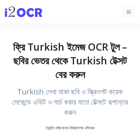
ফ্রি Turkish ইমেজ OCR টুল –
ছবির ভেতর থেকে Turkish টেক্সট
বের করুন
Turkish লেখা থাকা ছবি ও স্ক্রিনশট কয়েক
সেকেন্ডে এডিট ও সার্চ করার মতো টেক্সটে রূপান্তর
করুন
দৈনন্দিন নথির জন্য নির্ভরযোগ্য ওসিআর