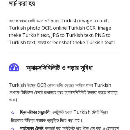
সার্চ করা হয়
অনেক ব্যবহারকারী এমন সার্চ করেন: Turkish image to text,
Turkish photo OCR, online Turkish OCR, image
theke Turkish text, JPG to Turkish text, PNG to
Turkish text, অথবা screenshot theke Turkish text।
অ্যাক্সেসিবিলিটি ও পড়ার সুবিধা
Turkish ইমেজ OCR কেবল ছবির ভেতরে আটকে থাকা Turkish
লেখাকে ডিজিটাল টেক্সটে রূপান্তর করে অ্যাক্সেসিবিলিটি উন্নত করতে সাহায্য
করে।
স্ক্রিন‑রিডার ফ্রেন্ডলি:
এক্সট্র্যাক্ট হওয়া Turkish টেক্সট স্ক্রিন
রিডারসহ বিভিন্ন সহায়ক প্রযুক্তি দিয়ে পড়া যায়।
সার্চযোগ্য টেক্সট:
কনভার্ট করা আউটপুট পরে খুঁজে বের করা ও রেফারেন্স