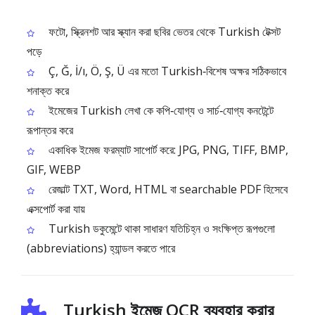
ফটো, স্ক্রিনশট আর স্ক্যান করা ছবির ভেতর থেকে Turkish টেক্সট
পড়ে
Ç, Ğ, İ/ı, Ö, Ş, Ü এর মতো Turkish‑বিশেষ অক্ষর সঠিকভাবে
শনাক্ত করে
ইমেজের Turkish লেখা কে কপি‑যোগ্য ও সার্চ‑যোগ্য কনটেন্টে
রূপান্তর করে
একাধিক ইমেজ ফরম্যাট সাপোর্ট করে: JPG, PNG, TIFF, BMP,
GIF, WEBP
রেজাল্ট TXT, Word, HTML বা searchable PDF হিসেবে
এক্সপোর্ট করা যায়
Turkish ডকুমেন্টে থাকা সাধারণ যতিচিহ্ন ও সংক্ষিপ্ত রূপগুলো
(abbreviations) হ্যান্ডল করতে পারে
Turkish ইমেজ OCR ব্যবহার করার