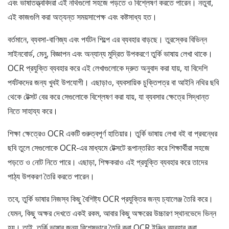
এবং ভাষাতত্ত্ববিদরা এই নথিগুলো সহজে পড়তে ও বিশ্লেষণ করতে পারেন। নতুবা,
এই কাজগুলি করা অত্যন্ত সময়সাপেক্ষ এবং কষ্টসাধ্য হত।
বর্তমানে, ব্যবসা-বাণিজ্য এবং পর্যটন শিল্পে এর ব্যবহার বাড়ছে। তুরস্কের বিভিন্ন
সাইনবোর্ড, মেনু, বিজ্ঞাপন এবং অন্যান্য মুদ্রিত উপকরণে তুর্কি ভাষায় লেখা থাকে।
OCR প্রযুক্তি ব্যবহার করে এই লেখাগুলোকে দ্রুত অনুবাদ করা যায়, যা বিদেশি
পর্যটকদের জন্য খুবই উপযোগী। এছাড়াও, ব্যবসায়িক চুক্তিপত্র বা আইনি নথির ছবি
থেকে টেক্সট বের করে সেগুলোকে বিশ্লেষণ করা যায়, যা ব্যবসার ক্ষেত্রে সিদ্ধান্ত
নিতে সাহায্য করে।
শিক্ষা ক্ষেত্রেও OCR একটি গুরুত্বপূর্ণ হাতিয়ার। তুর্কি ভাষায় লেখা বই বা প্রবন্ধের
ছবি তুলে সেগুলোকে OCR-এর মাধ্যমে টেক্সটে রূপান্তরিত করে শিক্ষার্থীরা সহজে
পড়তে ও নোট নিতে পারে। এছাড়া, শিক্ষকরাও এই প্রযুক্তি ব্যবহার করে তাদের
পাঠ্য উপকরণ তৈরি করতে পারেন।
তবে, তুর্কি ভাষার নিজস্ব কিছু বৈশিষ্ট্য OCR প্রযুক্তির জন্য চ্যালেঞ্জ তৈরি করে।
যেমন, কিছু অক্ষর দেখতে একই রকম, আবার কিছু অক্ষরের উচ্চারণ স্থানভেদে ভিন্ন
হয়। তাই, তুর্কি ভাষার জন্য বিশেষভাবে তৈরি করা OCR ইঞ্জিন ব্যবহার করা