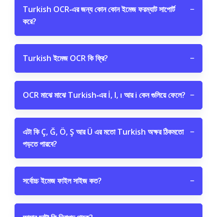
Turkish OCR‑এর জন্য কোন কোন ইমেজ ফরম্যাট সাপোর্ট
−
করে?
Turkish ইমেজ OCR কি ফ্রি?
−
OCR মাঝে মাঝে Turkish‑এর İ, I, ı আর i কেন গুলিয়ে ফেলে?
−
এটা কি Ç, Ğ, Ö, Ş আর Ü এর মতো Turkish অক্ষর ঠিকমতো
−
পড়তে পারবে?
সর্বোচ্চ ইমেজ ফাইল সাইজ কত?
−