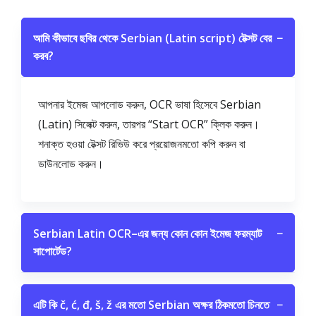
আমি কীভাবে ছবির থেকে Serbian (Latin script) টেক্সট বের
−
করব?
আপনার ইমেজ আপলোড করুন, OCR ভাষা হিসেবে Serbian
(Latin) সিলেক্ট করুন, তারপর “Start OCR” ক্লিক করুন।
শনাক্ত হওয়া টেক্সট রিভিউ করে প্রয়োজনমতো কপি করুন বা
ডাউনলোড করুন।
Serbian Latin OCR–এর জন্য কোন কোন ইমেজ ফরম্যাট
−
সাপোর্টেড?
এটি কি č, ć, đ, š, ž এর মতো Serbian অক্ষর ঠিকমতো চিনতে
−