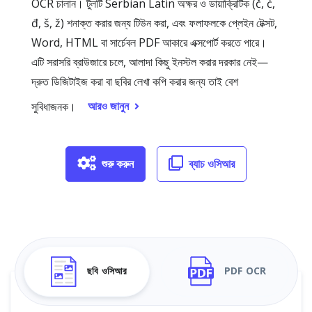
OCR চালান। টুলটি Serbian Latin অক্ষর ও ডায়াক্রিটিক (č, ć,
đ, š, ž) শনাক্ত করার জন্য টিউন করা, এবং ফলাফলকে প্লেইন টেক্সট,
Word, HTML বা সার্চেবল PDF আকারে এক্সপোর্ট করতে পারে।
এটি সরাসরি ব্রাউজারে চলে, আলাদা কিছু ইনস্টল করার দরকার নেই—
দ্রুত ডিজিটাইজ করা বা ছবির লেখা কপি করার জন্য তাই বেশ
আরও জানুন
সুবিধাজনক।
শুরু করুন
ব্যাচ ওসিআর
ছবি ওসিআর
PDF OCR