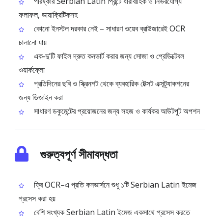
পরিষ্কার Serbian Latin প্রিন্টে ধারাবাহিক ও নির্ভরযোগ্য
ফলাফল, ডায়াক্রিটিকসহ
কোনো ইনস্টল দরকার নেই – সাধারণ ওয়েব ব্রাউজারেই OCR
চালানো যায়
এক‑দু’টি ফাইল দ্রুত কনভার্ট করার জন্য সোজা ও প্রেডিক্টেবল
ওয়ার্কফ্লো
প্রতিদিনের ছবি ও স্ক্রিনশট থেকে ব্যবহারিক টেক্সট এক্সট্র্যাকশনের
জন্য ডিজাইন করা
সাধারণ ডকুমেন্টের প্রয়োজনের জন্য সহজ ও কার্যকর আউটপুট অপশন
গুরুত্বপূর্ণ সীমাবদ্ধতা
ফ্রি OCR–এ প্রতি কনভার্সনে শুধু ১টি Serbian Latin ইমেজ
প্রসেস করা হয়
বেশি সংখ্যক Serbian Latin ইমেজ একসাথে প্রসেস করতে