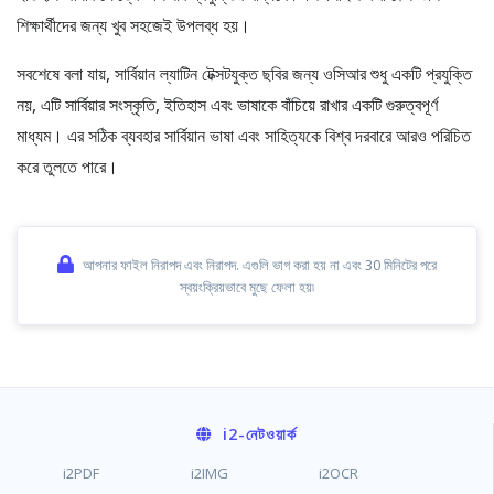
শিক্ষার্থীদের জন্য খুব সহজেই উপলব্ধ হয়।
সবশেষে বলা যায়, সার্বিয়ান ল্যাটিন টেক্সটযুক্ত ছবির জন্য ওসিআর শুধু একটি প্রযুক্তি
নয়, এটি সার্বিয়ার সংস্কৃতি, ইতিহাস এবং ভাষাকে বাঁচিয়ে রাখার একটি গুরুত্বপূর্ণ
মাধ্যম। এর সঠিক ব্যবহার সার্বিয়ান ভাষা এবং সাহিত্যকে বিশ্ব দরবারে আরও পরিচিত
করে তুলতে পারে।
আপনার ফাইল নিরাপদ এবং নিরাপদ. এগুলি ভাগ করা হয় না এবং 30 মিনিটের পরে
স্বয়ংক্রিয়ভাবে মুছে ফেলা হয়৷
i2
-নেটওয়ার্ক
i2PDF
i2IMG
i2OCR