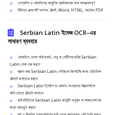
ডেস্কটপ ও মোবাইলের আধুনিক ব্রাউজারের সঙ্গে সামঞ্জস্যপূর্ণ
বিভিন্ন এক্সপোর্ট অপশন: টেক্সট, Word, HTML, সার্চেবল PDF
Serbian Latin ইমেজ OCR–এর
সাধারণ ব্যবহার
মোবাইলে তোলা সাইনবোর্ড, মেনু বা নোটিসের ছবির Serbian
Latin লেখা বের করতে
স্ক্যান করা Serbian Latin পেইজকে রিপোর্টের জন্য এডিটেবল
টেক্সটে রূপান্তর করতে
Serbian Latin ইমেইল বা ঘোষণা–সংক্রান্ত স্ক্রিনশটকে
কপি‑যোগ্য টেক্সটে বদলাতে
ছবি‑ভিত্তিক Serbian Latin কনটেন্ট অনুবাদ বা সারসংক্ষেপের
জন্য প্রস্তুত করতে
বই ও প্রিন্টেড হ্যান্ডআউটের ছবি থেকে সার্চযোগ্য নোট তৈরি করতে