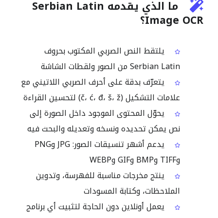
ما الذي يقدمه Serbian Latin
Image OCR؟
يلتقط النص الصربي المكتوب بحروف
Serbian Latin من الصور ولقطات الشاشة
يتعرّف بدقة على أحرف الصربي اللاتيني مع
علامات التشكيل (č، ć، đ، š، ž) لتحسين القراءة
يحوّل المحتوى الموجود داخل الصورة إلى
نص يمكن تحديده ونسخه وتعديله والبحث فيه
يدعم أشهر تنسيقات الصور: ‎JPG وPNG
وTIFF وBMP وGIF وWEBP
ينتج مخرجات مناسبة للفهرسة، وتدوين
الملاحظات، وكتابة المسودات
يعمل أونلاين دون الحاجة لتثبيت أي برنامج