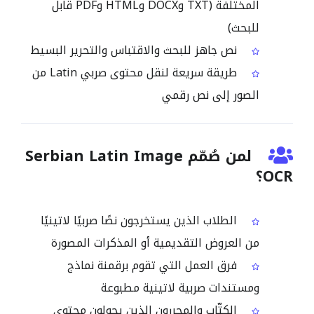
المختلفة (TXT وDOCX وHTML وPDF قابل
للبحث)
نص جاهز للبحث والاقتباس والتحرير البسيط
طريقة سريعة لنقل محتوى صربي Latin من
الصور إلى نص رقمي
لمن صُمّم Serbian Latin Image
OCR؟
الطلاب الذين يستخرجون نصًا صربيًا لاتينيًا
من العروض التقديمية أو المذكرات المصورة
فرق العمل التي تقوم برقمنة نماذج
ومستندات صربية لاتينية مطبوعة
الكتّاب والمحررون الذين يحولون محتوى