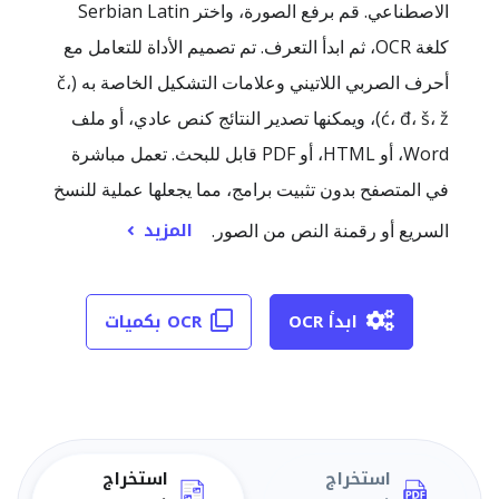
الاصطناعي. قم برفع الصورة، واختر Serbian Latin
كلغة OCR، ثم ابدأ التعرف. تم تصميم الأداة للتعامل مع
أحرف الصربي اللاتيني وعلامات التشكيل الخاصة به (č،
ć، đ، š، ž)، ويمكنها تصدير النتائج كنص عادي، أو ملف
Word، أو HTML، أو PDF قابل للبحث. تعمل مباشرة
في المتصفح بدون تثبيت برامج، مما يجعلها عملية للنسخ
المزيد
السريع أو رقمنة النص من الصور.
ابدأ OCR
OCR بكميات
استخراج
استخراج