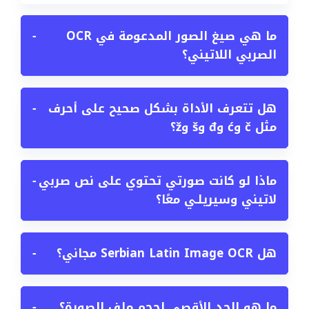
ما هي صيغ الصور المدعومة في OCR
−
الصربي اللاتيني؟
هل تتعرف الأداة بشكل صحيح على أحرف
−
مثل č وć وđ وš وž؟
ماذا لو كانت صورتي تحتوي على نص صربي
−
لاتيني وسيريلـي معًا؟
هل Serbian Latin Image OCR مجاني؟
−
ما هو الحد الأقصى لحجم ملف الصورة؟
−