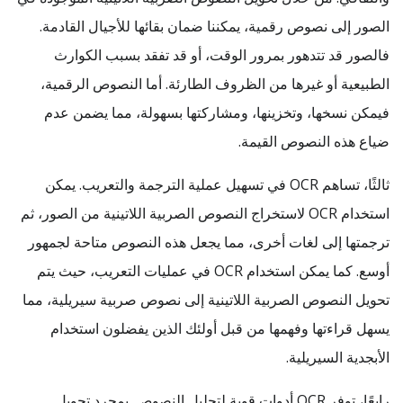
الصور إلى نصوص رقمية، يمكننا ضمان بقائها للأجيال القادمة.
فالصور قد تتدهور بمرور الوقت، أو قد تفقد بسبب الكوارث
الطبيعية أو غيرها من الظروف الطارئة. أما النصوص الرقمية،
فيمكن نسخها، وتخزينها، ومشاركتها بسهولة، مما يضمن عدم
ضياع هذه النصوص القيمة.
ثالثًا، تساهم OCR في تسهيل عملية الترجمة والتعريب. يمكن
استخدام OCR لاستخراج النصوص الصربية اللاتينية من الصور، ثم
ترجمتها إلى لغات أخرى، مما يجعل هذه النصوص متاحة لجمهور
أوسع. كما يمكن استخدام OCR في عمليات التعريب، حيث يتم
تحويل النصوص الصربية اللاتينية إلى نصوص صربية سيريلية، مما
يسهل قراءتها وفهمها من قبل أولئك الذين يفضلون استخدام
الأبجدية السيريلية.
رابعًا، توفر OCR أدوات قوية لتحليل النصوص. بمجرد تحويل