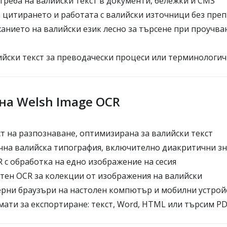
реба на валийски текст в документи, бележки и CMS
 цитирането и работата с валийски източници без пре
нието на валийски език лесно за търсене при проучв
йски текст за преводачески процеси или терминологи
на Welsh Image OCR
т на разпознаване, оптимизирана за валийски текст
чна валийска типография, включително диакритични з
 с обработка на едно изображение на сесия
ен OCR за колекции от изображения на валийски
рни браузъри на настолен компютър и мобилни устрой
ати за експортиране: текст, Word, HTML или търсим P