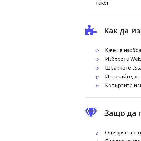
текст
Как да и
Качете изображ
Изберете Wels
Щракнете „Sta
Изчакайте, до
Копирайте или
Защо да 
Оцифряване на