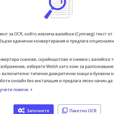
ент за OCR, който извлича валийски (Cymraeg) текст от
за бързи единични конвертирания и предлага опционале
вертира сканове, скрийншотове и снимки с валийски т
изображение, изберете Welsh като език за разпознаване
 — включително типични диакритични знаци и буквени 
аботи онлайн без инсталация и предлага лесен начин да
учете повече
Започнете
Пакетно OCR