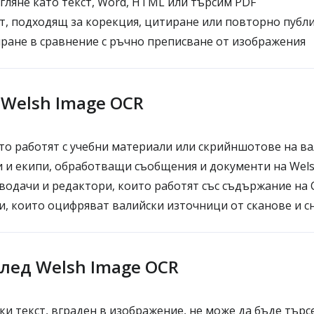
гляне като текст, Word, HTML или търсим PDF
т, подходящ за корекция, цитиране или повторно публ
ране в сравнение с ръчно преписване от изображения
е Welsh Image OCR
то работят с учебни материали или скрийншотове на в
 и екипи, обработващи съобщения и документи на Wel
водачи и редактори, които работят със съдържание на
, които оцифряват валийски източници от сканове и с
лед Welsh Image OCR
ки текст, вграден в изображение, не може да бъде търс