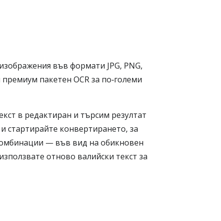
 изображения във формати JPG, PNG,
н премиум пакетен OCR за по‑големи
екст в редактиран и търсим резултат
 и стартирайте конвертирането, за
комбинации — във вид на обикновен
 използвате отново валийски текст за