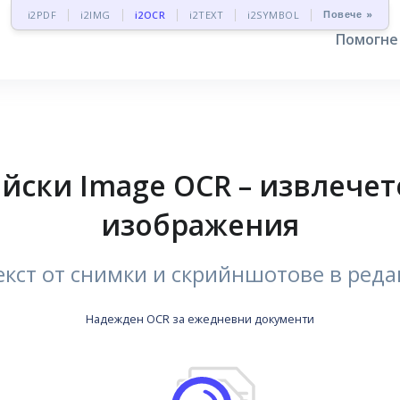
Повече »
i2PDF
i2IMG
i2OCR
i2TEXT
i2SYMBOL
Помогн
йски Image OCR – извлечете
изображения
кст от снимки и скрийншотове в ред
Надежден OCR за ежедневни документи