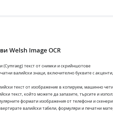
ви Welsh Image OCR
и (Cymraeg) текст от снимки и скрийншотове
чатни валийски знаци, включително буквите с акценти,
йски текст от изображение в копируем, машинно чет
йски текст, който можете да запазите, търсите и изпо
улярните формати изображения от телефони и скенери
вертирате валийски табели, формуляри и печатни мат