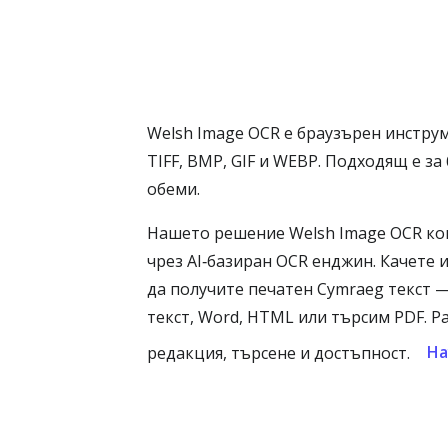
Welsh Image OCR е браузърен инструм
TIFF, BMP, GIF и WEBP. Подходящ е 
обеми.
Нашето решение Welsh Image OCR кон
чрез AI‑базиран OCR енджин. Качете 
да получите печатен Cymraeg текст
текст, Word, HTML или търсим PDF. Р
На
редакция, търсене и достъпност.