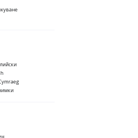
икуване
алийски
sh
 Cymraeg
нимки
ен