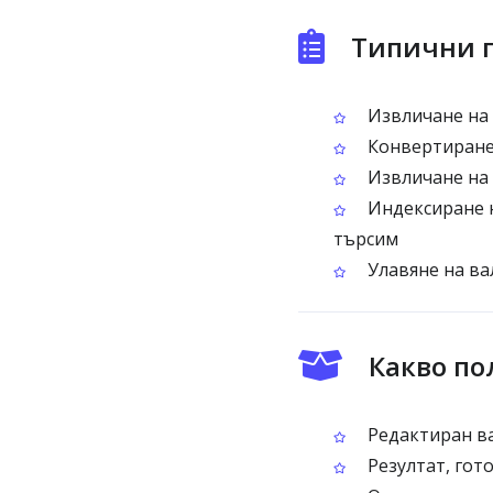
Типични п
Извличане на 
Конвертиране 
Извличане на 
Индексиране н
търсим
Улавяне на ва
Какво по
Редактиран ва
Резултат, гот