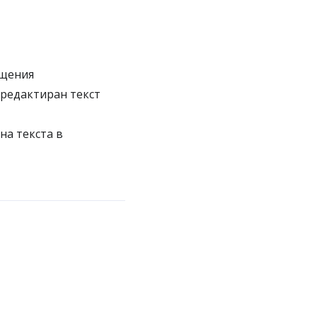
бщения
 редактиран текст
на текста в