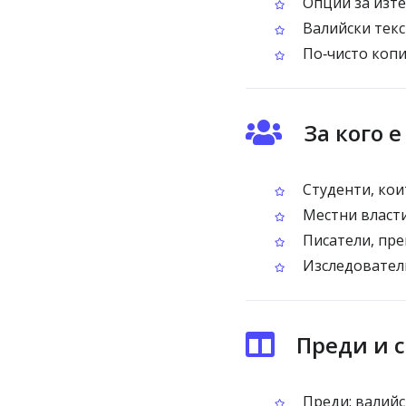
Опции за изте
Валийски текс
По‑чисто копи
За кого 
Студенти, кои
Местни власти
Писатели, пре
Изследователи
Преди и с
Преди: валийс