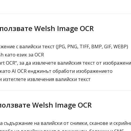
зползвате Welsh Image OCR
ение с валийски текст (JPG, PNG, TIFF, BMP, GIF, WEBP)
h като език за OCR
rt OCR“, за да извлечете валийския текст от изображен
като AI OCR енджинът обработи изображението
 изтеглете извлечения валийски текст
ползвате Welsh Image OCR
 съдържание на валийски от снимки, сканове и скрий