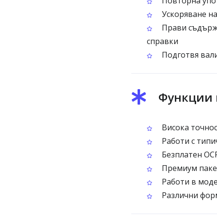
Повторна упот
Ускоряване на
Прави съдържа
справки
Подготвя вали
Функции 
Висока точнос
Работи с типи
Безплатен OCR
Премиум пакет
Работи в моде
Различни форм