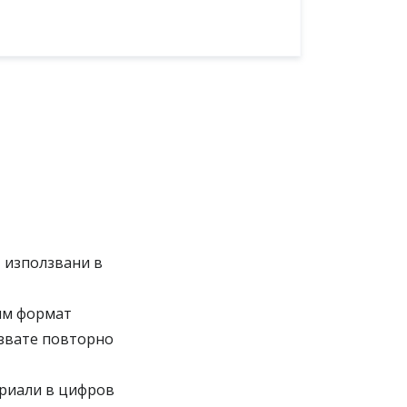
 използвани в
им формат
лзвате повторно
ериали в цифров