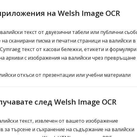
риложения на Welsh Image OCR
валийски текст от двуезични табели или публични съо
на сканирани писма и печатни страници на валийски в
Cymraeg текст от касови бележки, етикети и формуляри
а архиви с изображения на валийски чрез превръщане 
лийски откъси от презентации или учебни материали
лучавате след Welsh Image OCR
лийски текст, извлечен от вашето изображение
ов за търсене и съхранение на съдържание на валийски