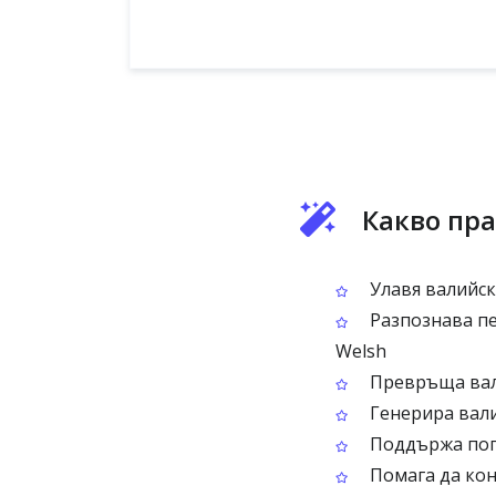
Какво пра
Улавя валийск
Разпознава пе
Welsh
Превръща вали
Генерира вали
Поддържа поп
Помага да кон