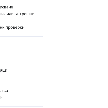
писване
ания или вътрешни
чни проверки
наци
ства
DF