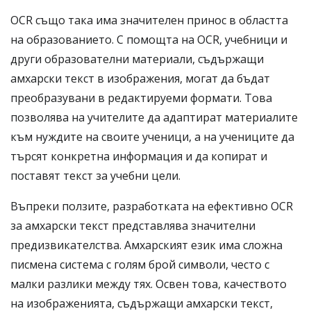
OCR също така има значителен принос в областта
на образованието. С помощта на OCR, учебници и
други образователни материали, съдържащи
амхарски текст в изображения, могат да бъдат
преобразувани в редактируеми формати. Това
позволява на учителите да адаптират материалите
към нуждите на своите ученици, а на учениците да
търсят конкретна информация и да копират и
поставят текст за учебни цели.
Въпреки ползите, разработката на ефективно OCR
за амхарски текст представлява значителни
предизвикателства. Амхарският език има сложна
писмена система с голям брой символи, често с
малки разлики между тях. Освен това, качеството
на изображенията, съдържащи амхарски текст,