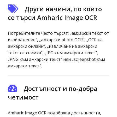
Други начини, по които
се търси Amharic Image OCR
Потребителите често търсят: „амхарски текст от
изображение“, „амхарски photo OCR“, „OCR на
амхарски онлайн“, „извличане на амхарски
текст от снимка“, „JPG към амхарски текст“,
„PNG към амхарски текст“ или „screenshot към
амхарски текст“.
Достъпност и по‑добра
четимост
Amharic Image OCR подобрява достъпността,