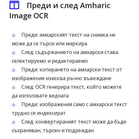
Преди и след Amharic
Image OCR
Преди: амхарският текст на снимка не
може да се търси или маркира
След: съдържанието на амхарски става
селектируемо и редактираемо
Преди: копирането на амхарски текст от
изображение изисква ръчно въвеждане
След: OCR генерира текст, който можете
да използвате веднага
Преди: изображения само с амхарски текст
трудно се индексират
След: конвертираният текст може да бъде
съхраняван, търсен и подреждан