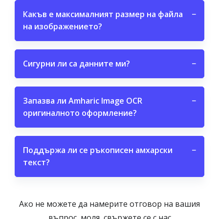
Какъв е максималният размер на файла
−
на изображението?
Сигурни ли са данните ми?
−
Запазва ли Amharic Image OCR
−
оригиналното оформление?
Поддържа ли се ръкописен амхарски
−
текст?
Ако не можете да намерите отговор на вашия
въпрос, моля, свържете се с нас