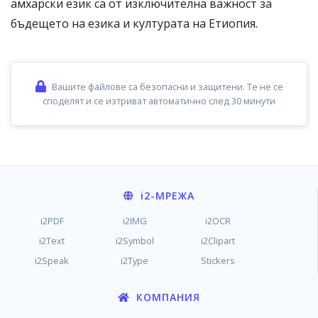
амхарски език са от изключителна важност за
бъдещето на езика и културата на Етиопия.
Вашите файлове са безопасни и защитени. Те не се
споделят и се изтриват автоматично след 30 минути
i2
-МРЕЖА
i2PDF
i2IMG
i2OCR
i2Text
i2Symbol
i2Clipart
i2Speak
i2Type
Stickers
КОМПАНИЯ