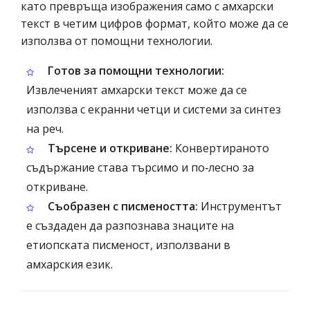
като превръща изображения само с амхарски
текст в четим цифров формат, който може да се
използва от помощни технологии.
Готов за помощни технологии:
Извлеченият амхарски текст може да се
използва с екранни четци и системи за синтез
на реч.
Търсене и откриване:
Конвертираното
съдържание става търсимо и по‑лесно за
откриване.
Съобразен с писмеността:
Инструментът
е създаден да разпознава знаците на
етиопската писменост, използвани в
амхарския език.