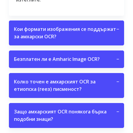
Кои формати изображения се поддържат
−
за амхарски OCR?
Безплатен ли е Amharic Image OCR?
−
Колко точен е амхарският OCR за
−
етиопска (геез) писменост?
Защо амхарският OCR понякога бърка
−
подобни знаци?