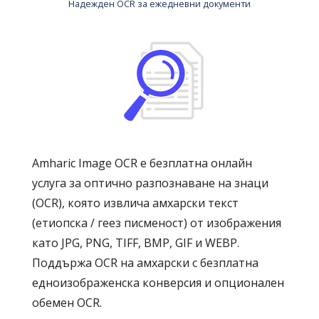
Надежден OCR за ежедневни документи
Amharic Image OCR е безплатна онлайн
услуга за оптично разпознаване на знаци
(OCR), която извлича амхарски текст
(етиопска / геез писменост) от изображения
като JPG, PNG, TIFF, BMP, GIF и WEBP.
Поддържа OCR на амхарски с безплатна
едноизображенска конверсия и опционален
обемен OCR.