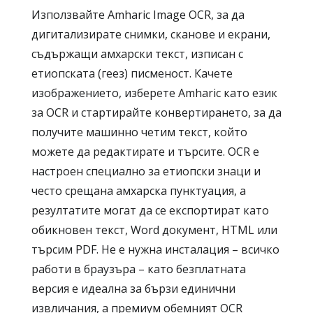
Използвайте Amharic Image OCR, за да
дигитализирате снимки, сканове и екрани,
съдържащи амхарски текст, изписан с
етиопската (геез) писменост. Качете
изображението, изберете Amharic като език
за OCR и стартирайте конвертирането, за да
получите машинно четим текст, който
можете да редактирате и търсите. OCR е
настроен специално за етиопски знаци и
често срещана амхарска пунктуация, а
резултатите могат да се експортират като
обикновен текст, Word документ, HTML или
търсим PDF. Не е нужна инсталация – всичко
работи в браузъра – като безплатната
версия е идеална за бързи единични
извличания, а премиум обемният OCR