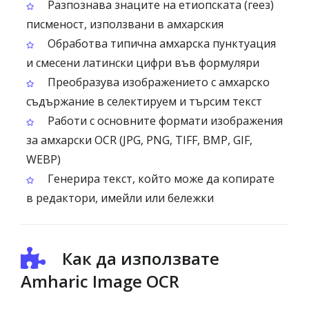
Разпознава знаците на етиопската (геез)
писменост, използвани в амхарския
Обработва типична амхарска пунктуация
и смесени латински цифри във формуляри
Преобразува изображението с амхарско
съдържание в селектируем и търсим текст
Работи с основните формати изображения
за амхарски OCR (JPG, PNG, TIFF, BMP, GIF,
WEBP)
Генерира текст, който може да копирате
в редактори, имейли или бележки
Как да използвате
Amharic Image OCR