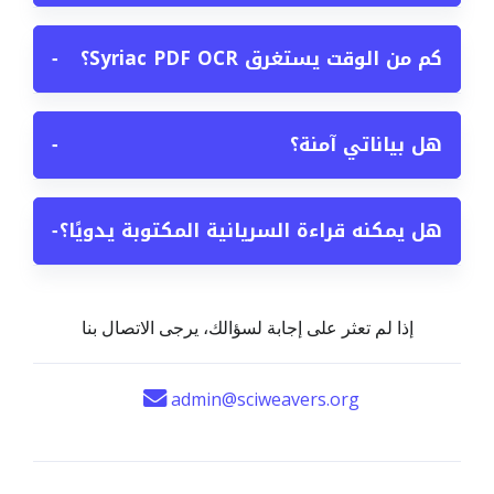
كم من الوقت يستغرق Syriac PDF OCR؟
−
هل بياناتي آمنة؟
−
هل يمكنه قراءة السريانية المكتوبة يدويًا؟
−
إذا لم تعثر على إجابة لسؤالك، يرجى الاتصال بنا
admin@sciweavers.org