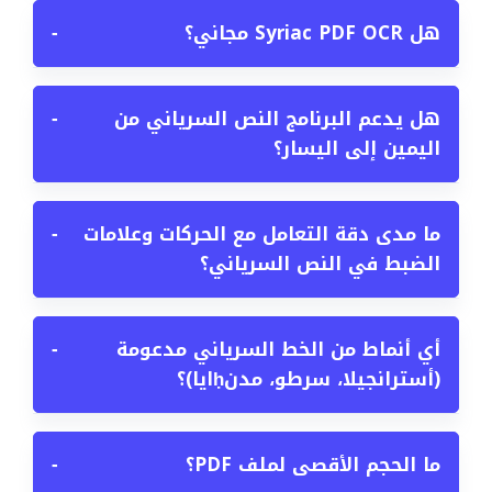
هل Syriac PDF OCR مجاني؟
−
هل يدعم البرنامج النص السرياني من
−
اليمين إلى اليسار؟
ما مدى دقة التعامل مع الحركات وعلامات
−
الضبط في النص السرياني؟
أي أنماط من الخط السرياني مدعومة
−
(أسترانجيلا، سرطو، مدنḥايا)؟
ما الحجم الأقصى لملف PDF؟
−