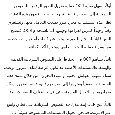
أولاً، تسهل تقنية OCR عملية تحويل الصور الرقمية للنصوص
السريانية إلى نصوص قابلة للتحرير والبحث. فبدون هذه التقنية،
تظل هذه المستندات مجرد صور يصعب التعامل معها، وتستغرق
وقتاً وجهداً كبيرين لقراءتها وفهمها. أما باستخدام OCR، فيصبح
النص قابلاً للنسخ واللصق والبحث عن كلمات أو عبارات محددة،
مما يسرع عملية البحث العلمي ويجعلها أكثر كفاءة.
ثانياً، تساهم OCR في الحفاظ على النصوص السريانية القديمة
والهشة. فالمستندات الأصلية قد تكون عرضة للتلف بمرور الوقت،
سواء بسبب العوامل الجوية أو سوء التخزين. من خلال مسح هذه
المستندات ضوئياً وتحويلها إلى نصوص رقمية قابلة للتحرير، يمكن
ضمان بقائها للأجيال القادمة، حتى في حالة تلف النسخ الأصلية.
ثالثاً، تتيح OCR إمكانية إتاحة النصوص السريانية على نطاق واسع
عبر الإنترنت. فبمجرد تحويل المستندات الممسوحة ضوئياً إلى