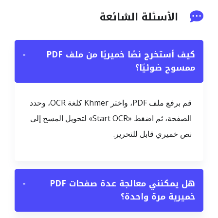
الأسئلة الشائعة
كيف أستخرج نصًا خميريًا من ملف PDF
−
ممسوح ضوئيًا؟
قم برفع ملف PDF، واختر Khmer كلغة OCR، وحدد
الصفحة، ثم اضغط «Start OCR» لتحويل المسح إلى
نص خميري قابل للتحرير.
هل يمكنني معالجة عدة صفحات PDF
−
خميرية مرة واحدة؟