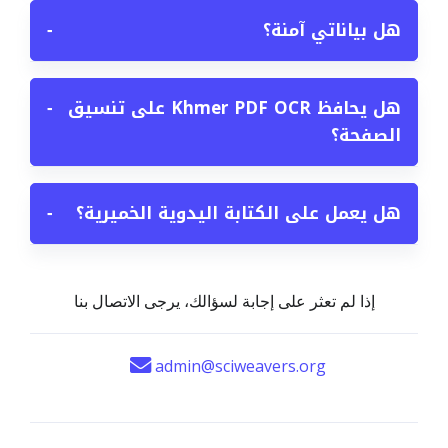
هل بياناتي آمنة؟
−
هل يحافظ Khmer PDF OCR على تنسيق
−
الصفحة؟
هل يعمل على الكتابة اليدوية الخميرية؟
−
إذا لم تعثر على إجابة لسؤالك، يرجى الاتصال بنا
admin@sciweavers.org