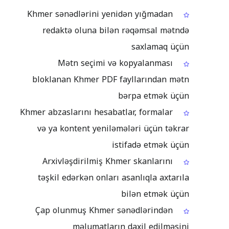
Khmer sənədlərini yenidən yığmadan
redaktə oluna bilən rəqəmsal mətndə
saxlamaq üçün
Mətn seçimi və kopyalanması
bloklanan Khmer PDF fayllarından mətn
bərpa etmək üçün
Khmer abzaslarını hesabatlar, formalar
və ya kontent yeniləmələri üçün təkrar
istifadə etmək üçün
Arxivləşdirilmiş Khmer skanlarını
təşkil edərkən onları asanlıqla axtarıla
bilən etmək üçün
Çap olunmuş Khmer sənədlərindən
məlumatların daxil edilməsini