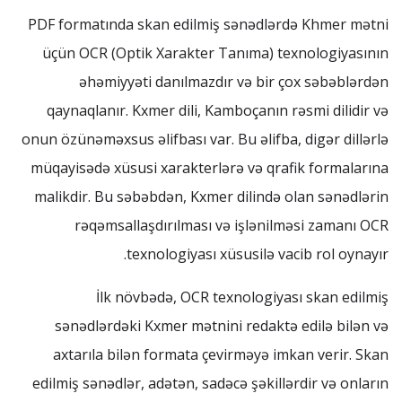
PDF formatında skan edilmiş sənədlərdə Khmer mətni
üçün OCR (Optik Xarakter Tanıma) texnologiyasının
əhəmiyyəti danılmazdır və bir çox səbəblərdən
qaynaqlanır. Kxmer dili, Kamboçanın rəsmi dilidir və
onun özünəməxsus əlifbası var. Bu əlifba, digər dillərlə
müqayisədə xüsusi xarakterlərə və qrafik formalarına
malikdir. Bu səbəbdən, Kxmer dilində olan sənədlərin
rəqəmsallaşdırılması və işlənilməsi zamanı OCR
texnologiyası xüsusilə vacib rol oynayır.
İlk növbədə, OCR texnologiyası skan edilmiş
sənədlərdəki Kxmer mətnini redaktə edilə bilən və
axtarıla bilən formata çevirməyə imkan verir. Skan
edilmiş sənədlər, adətən, sadəcə şəkillərdir və onların