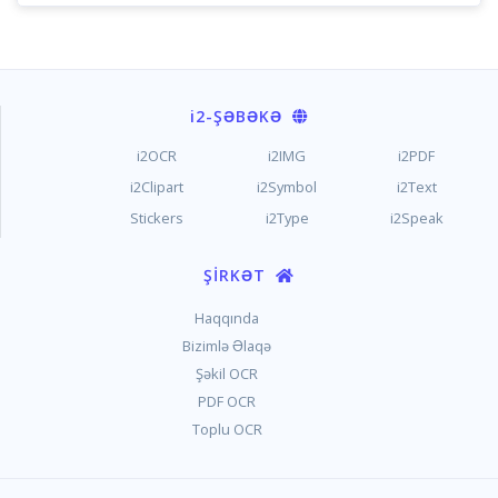
i2
-ŞƏBƏKƏ
i2OCR
i2IMG
i2PDF
i2Clipart
i2Symbol
i2Text
Stickers
i2Type
i2Speak
ŞIRKƏT
Haqqında
Bizimlə Əlaqə
Şəkil OCR
PDF OCR
Toplu OCR