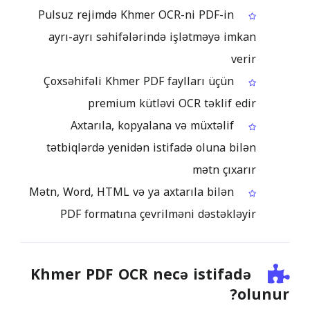
Pulsuz rejimdə Khmer OCR-ni PDF-in
ayrı-ayrı səhifələrində işlətməyə imkan
verir
Çoxsəhifəli Khmer PDF faylları üçün
premium kütləvi OCR təklif edir
Axtarıla, kopyalana və müxtəlif
tətbiqlərdə yenidən istifadə oluna bilən
mətn çıxarır
Mətn, Word, HTML və ya axtarıla bilən
PDF formatına çevrilməni dəstəkləyir
Khmer PDF OCR necə istifadə
olunur?