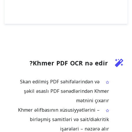
Khmer PDF OCR nə edir?
Skan edilmiş PDF səhifələrindən və
şəkil əsaslı PDF sənədlərindən Khmer
mətnini çıxarır
Khmer əlifbasının xüsusiyyətlərini –
birləşmiş samitləri və sait/diakritik
işarələri – nəzərə alır