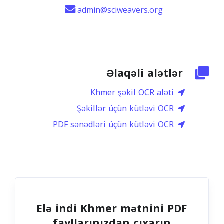
admin@sciweavers.org
Əlaqəli alətlər
Khmer şəkil OCR aləti
Şəkillər üçün kütləvi OCR
PDF sənədləri üçün kütləvi OCR
Elə indi Khmer mətnini PDF
fayllarınızdan çıxarın