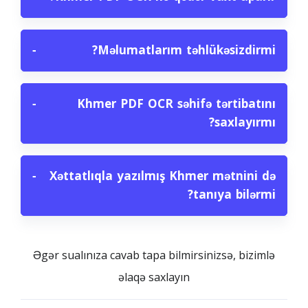
−
Məlumatlarım təhlükəsizdirmi?
−
Khmer PDF OCR səhifə tərtibatını
saxlayırmı?
−
Xəttatlıqla yazılmış Khmer mətnini də
tanıya bilərmi?
Əgər sualınıza cavab tapa bilmirsinizsə, bizimlə
əlaqə saxlayın