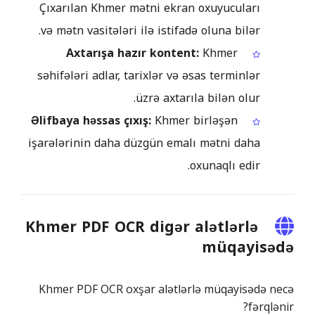
Çıxarılan Khmer mətni ekran oxuyucuları
və mətn vasitələri ilə istifadə oluna bilər.
Axtarışa hazır kontent:
Khmer
səhifələri adlar, tarixlər və əsas terminlər
üzrə axtarıla bilən olur.
Əlifbaya həssas çıxış:
Khmer birləşən
işarələrinin daha düzgün emalı mətni daha
oxunaqlı edir.
Khmer PDF OCR digər alətlərlə
müqayisədə
Khmer PDF OCR oxşar alətlərlə müqayisədə necə
fərqlənir?