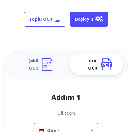
Toplu OCR
Başlayın
Şəkil
PDF
OCR
OCR
Addım 1
Dil seçin
Khmer