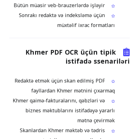
Bütün müasir veb-brauzerlərdə işləyir
Sonrakı redaktə və indeksləmə üçün
müxtəlif ixrac formatları
Khmer PDF OCR üçün tipik
istifadə ssenariləri
Redaktə etmək üçün skan edilmiş PDF
fayllardan Khmer mətnini çıxarmaq
Khmer qaimə-fakturalarını, qəbzləri və
biznes məktublarını istifadəyə yararlı
mətnə çevirmək
Skanlardan Khmer məktəb və tədris