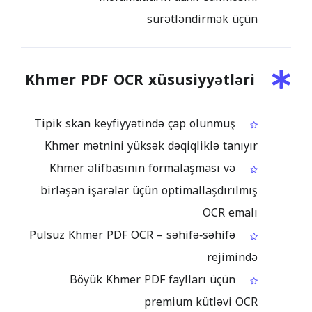
sürətləndirmək üçün
Khmer PDF OCR xüsusiyyətləri
Tipik skan keyfiyyətində çap olunmuş
Khmer mətnini yüksək dəqiqliklə tanıyır
Khmer əlifbasının formalaşması və
birləşən işarələr üçün optimallaşdırılmış
OCR emalı
Pulsuz Khmer PDF OCR – səhifə‑səhifə
rejimində
Böyük Khmer PDF faylları üçün
premium kütləvi OCR