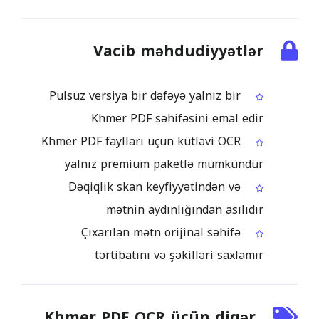
Vacib məhdudiyyətlər
Pulsuz versiya bir dəfəyə yalnız bir
Khmer PDF səhifəsini emal edir
Khmer PDF faylları üçün kütləvi OCR
yalnız premium paketlə mümkündür
Dəqiqlik skan keyfiyyətindən və
mətnin aydınlığından asılıdır
Çıxarılan mətn orijinal səhifə
tərtibatını və şəkilləri saxlamır
Khmer PDF OCR üçün digər