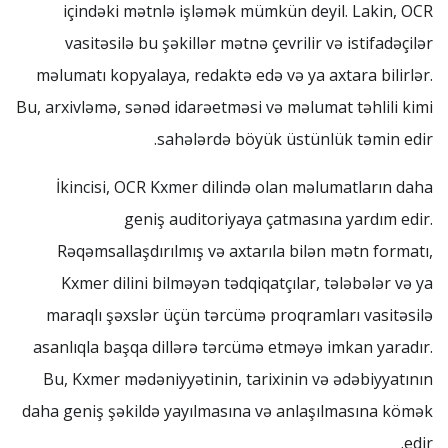
içindəki mətnlə işləmək mümkün deyil. Lakin, OCR
vasitəsilə bu şəkillər mətnə çevrilir və istifadəçilər
məlumatı kopyalaya, redaktə edə və ya axtara bilirlər.
Bu, arxivləmə, sənəd idarəetməsi və məlumat təhlili kimi
sahələrdə böyük üstünlük təmin edir.
İkincisi, OCR Kxmer dilində olan məlumatların daha
geniş auditoriyaya çatmasına yardım edir.
Rəqəmsallaşdırılmış və axtarıla bilən mətn formatı,
Kxmer dilini bilməyən tədqiqatçılar, tələbələr və ya
maraqlı şəxslər üçün tərcümə proqramları vasitəsilə
asanlıqla başqa dillərə tərcümə etməyə imkan yaradır.
Bu, Kxmer mədəniyyətinin, tarixinin və ədəbiyyatının
daha geniş şəkildə yayılmasına və anlaşılmasına kömək
edir.