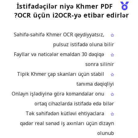
İstifadəçilər niyə Khmer PDF
OCR üçün i2OCR-yə etibar edirlər?
Səhifə‑səhifə Khmer OCR qeydiyyatsız,
pulsuz istifadə oluna bilir
Fayllar və nəticələr emaldan 30 dəqiqə
sonra silinir
Tipik Khmer çap skanları üçün stabil
tanıma dəqiqliyi
Onlayn işlədiyinə görə komandalar onu
ortaq cihazlarda istifadə edə bilər
Tək səhifədən kütləvi ehtiyaclara
qədər real sənəd iş axınları üçün dizayn
olunub