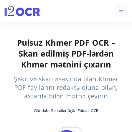
Pulsuz Khmer PDF OCR –
Skan edilmiş PDF-lərdən
Khmer mətnini çıxarın
Şəkil və skan əsasında olan Khmer
PDF fayllarını redaktə oluna bilən,
axtarıla bilən mətnə çevirin
Gündəlik Sənədlər üçün Etibarlı OCR