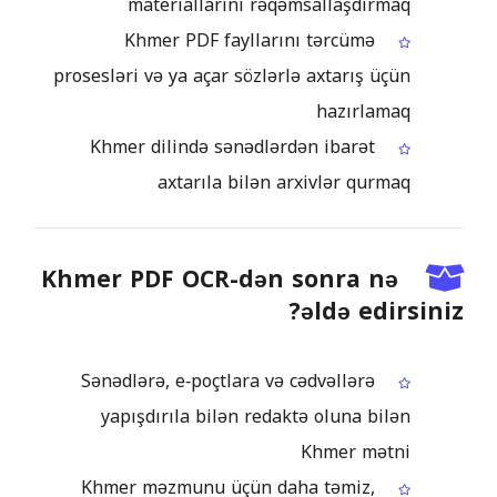
materiallarını rəqəmsallaşdırmaq
Khmer PDF fayllarını tərcümə
prosesləri və ya açar sözlərlə axtarış üçün
hazırlamaq
Khmer dilində sənədlərdən ibarət
axtarıla bilən arxivlər qurmaq
Khmer PDF OCR-dən sonra nə
əldə edirsiniz?
Sənədlərə, e‑poçtlara və cədvəllərə
yapışdırıla bilən redaktə oluna bilən
Khmer mətni
Khmer məzmunu üçün daha təmiz,