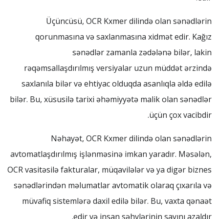
Üçüncüsü, OCR Kxmer dilində olan sənədlərin
qorunmasına və saxlanmasına xidmət edir. Kağız
sənədlər zamanla zədələnə bilər, lakin
rəqəmsallaşdırılmış versiyalar uzun müddət ərzində
saxlanıla bilər və ehtiyac olduqda asanlıqla əldə edilə
bilər. Bu, xüsusilə tarixi əhəmiyyətə malik olan sənədlər
üçün çox vacibdir.
Nəhayət, OCR Kxmer dilində olan sənədlərin
avtomatlaşdırılmış işlənməsinə imkan yaradır. Məsələn,
OCR vasitəsilə fakturalar, müqavilələr və ya digər biznes
sənədlərindən məlumatlar avtomatik olaraq çıxarıla və
müvafiq sistemlərə daxil edilə bilər. Bu, vaxta qənaət
edir və insan səhvlərinin sayını azaldır.