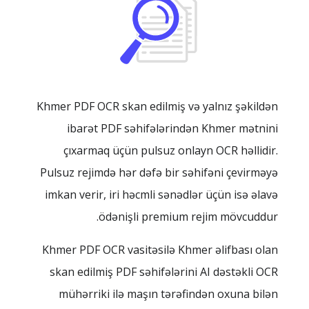
Khmer PDF OCR skan edilmiş və yalnız şəkildən
ibarət PDF səhifələrindən Khmer mətnini
çıxarmaq üçün pulsuz onlayn OCR həllidir.
Pulsuz rejimdə hər dəfə bir səhifəni çevirməyə
imkan verir, iri həcmli sənədlər üçün isə əlavə
ödənişli premium rejim mövcuddur.
Khmer PDF OCR vasitəsilə Khmer əlifbası olan
skan edilmiş PDF səhifələrini AI dəstəkli OCR
mühərriki ilə maşın tərəfindən oxuna bilən