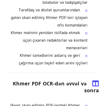
tələbələr və tədqiqatçılar
Tərəfdaş və dövlət qurumlarından
gələn skan edilmiş Khmer PDF-ləri işləyən
ofis komandaları
Khmer mətnini yenidən istifadə etmək
üçün çıxaran redaktorlar və kontent
menecerləri
Khmer sənədlərini axtarış və geri
çağırma üçün təşkil edən arxiv işçiləri
Khmer PDF OCR-dən əvvəl və
sonra
Əvvəl: skan edilmiş PDF-lərdəki Khmer