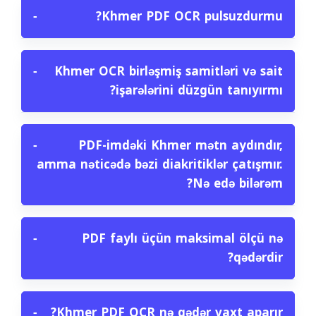
−
Khmer PDF OCR pulsuzdurmu?
−
Khmer OCR birləşmiş samitləri və sait
işarələrini düzgün tanıyırmı?
−
PDF-imdəki Khmer mətn aydındır,
amma nəticədə bəzi diakritiklər çatışmır.
Nə edə bilərəm?
−
PDF faylı üçün maksimal ölçü nə
qədərdir?
−
Khmer PDF OCR nə qədər vaxt aparır?