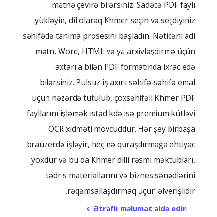
mətnə çevirə bilərsiniz. Sadəcə PDF faylı
yükləyin, dil olaraq Khmer seçin və seçdiyiniz
səhifədə tanıma prosesini başladın. Nəticəni adi
mətn, Word, HTML və ya arxivləşdirmə üçün
axtarıla bilən PDF formatında ixrac edə
bilərsiniz. Pulsuz iş axını səhifə‑səhifə emal
üçün nəzərdə tutulub, çoxsəhifəli Khmer PDF
fayllarını işləmək istədikdə isə premium kütləvi
OCR xidməti mövcuddur. Hər şey birbaşa
brauzerdə işləyir, heç nə quraşdırmağa ehtiyac
yoxdur və bu da Khmer dilli rəsmi məktubları,
tədris materiallarını və biznes sənədlərini
rəqəmsallaşdırmaq üçün əlverişlidir.
Ətraflı məlumat əldə edin