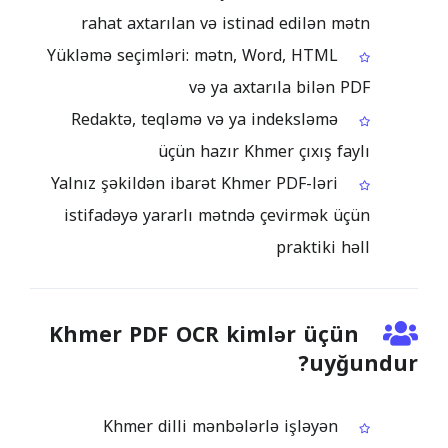
rahat axtarılan və istinad edilən mətn
Yükləmə seçimləri: mətn, Word, HTML
və ya axtarıla bilən PDF
Redaktə, teqləmə və ya indeksləmə
üçün hazır Khmer çıxış faylı
Yalnız şəkildən ibarət Khmer PDF-ləri
istifadəyə yararlı mətndə çevirmək üçün
praktiki həll
Khmer PDF OCR kimlər üçün
uyğundur?
Khmer dilli mənbələrlə işləyən