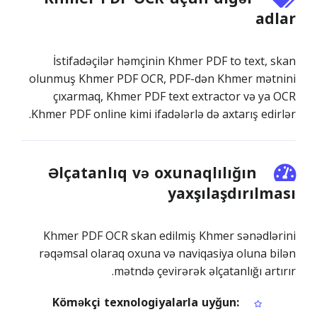
adlar
İstifadəçilər həmçinin Khmer PDF to text, skan
olunmuş Khmer PDF OCR, PDF-dən Khmer mətnini
çıxarmaq, Khmer PDF text extractor və ya OCR
Khmer PDF online kimi ifadələrlə də axtarış edirlər.
Əlçatanlıq və oxunaqlılığın
yaxşılaşdırılması
Khmer PDF OCR skan edilmiş Khmer sənədlərini
rəqəmsal olaraq oxuna və naviqasiya oluna bilən
mətndə çevirərək əlçatanlığı artırır.
Köməkçi texnologiyalarla uyğun: