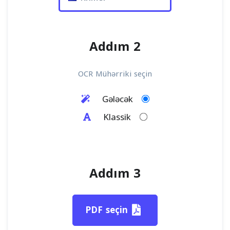
Addım 2
OCR Mühərriki seçin
Gələcək
Klassik
Addım 3
PDF seçin