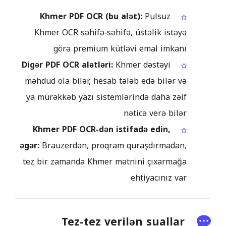
Khmer PDF OCR (bu alət):
Pulsuz
Khmer OCR səhifə‑səhifə, üstəlik istəyə
görə premium kütləvi emal imkanı
Digər PDF OCR alətləri:
Khmer dəstəyi
məhdud ola bilər, hesab tələb edə bilər və
ya mürəkkəb yazı sistemlərində daha zəif
nəticə verə bilər
Khmer PDF OCR-dən istifadə edin,
əgər:
Brauzerdən, proqram quraşdırmadan,
tez bir zamanda Khmer mətnini çıxarmağa
ehtiyacınız var
Tez-tez verilən suallar