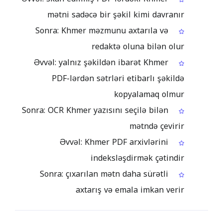
mətni sadəcə bir şəkil kimi davranır
Sonra: Khmer məzmunu axtarıla və
redaktə oluna bilən olur
Əvvəl: yalnız şəkildən ibarət Khmer
PDF-lərdən sətrləri etibarlı şəkildə
kopyalamaq olmur
Sonra: OCR Khmer yazısını seçilə bilən
mətndə çevirir
Əvvəl: Khmer PDF arxivlərini
indeksləşdirmək çətindir
Sonra: çıxarılan mətn daha sürətli
axtarış və emala imkan verir