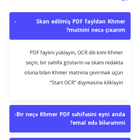
−
Skan edilmiş PDF fayldan Khmer
mətnini necə çıxarım?
PDF faylını yükləyin, OCR dili kimi Khmer
seçin, bir səhifə göstərin və skanı redaktə
oluna bilən Khmer mətninə çevirmək üçün
“Start OCR” düyməsinə klikləyin.
−
Bir neçə Khmer PDF səhifəsini eyni anda
emal edə bilərəmmi?