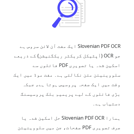
‏Slovenian PDF OCR ایک مفت آن لائن سروس ہے
جو OCR (آپٹیکل کریکٹر ریکگنیشن) کے ذریعے
اسکین شدہ یا تصویری PDF فائلوں سے
سلووینیئن متن نکالتی ہے۔ مفت موڈ میں ایک
وقت میں ایک صفحہ پروسیس ہوتا ہے، جبکہ
بڑی فائلوں کے لیے پریمیم بلک پروسیسنگ
دستیاب ہے۔
ہمارا Slovenian PDF OCR حل اسکین شدہ یا
صرف تصویری PDF صفحات، جن میں سلووینیئن