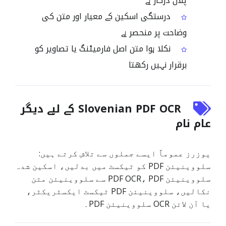
پلان درکار ہے
درستگی اسکین کے معیار اور متن کی
وضاحت پر منحصر ہے
نکلا ہوا متن اصل فارمیٹنگ یا تصاویر کو
برقرار نہیں رکھتا
Slovenian PDF OCR کے لیے دیگر
عام نام
یوزرز عموماً ایسے جملوں سے تلاش کرتے ہیں:
سلووینیئن PDF کو ٹیکسٹ میں بدلیں، اسکین شدہ
سلووینیئن PDF OCR، PDF سے سلووینیئن متن
نکالیں، سلووینیئن PDF ٹیکسٹ ایکسٹریکٹر،
یا آن لائن OCR سلووینیئن PDF۔