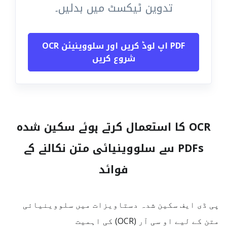
تدوین ٹیکسٹ میں بدلیں۔
PDF اپ لوڈ کریں اور سلووینیئن OCR
شروع کریں
OCR کا استعمال کرتے ہوئے سکین شدہ
PDFs سے سلووینیائی متن نکالنے کے
فوائد
پی ڈی ایف سکین شدہ دستاویزات میں سلووینیائی
متن کے لیے او سی آر (OCR) کی اہمیت