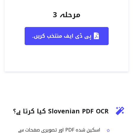
مرحلہ 3
پی ڈی ایف منتخب کریں۔
Slovenian PDF OCR کیا کرتا ہے؟
اسکین شدہ PDF اور تصویری صفحات سے