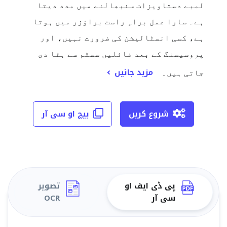
لمبے دستاویزات سنبھالنے میں مدد دیتا
ہے۔ سارا عمل براہِ راست براؤزر میں ہوتا
ہے، کسی انسٹالیشن کی ضرورت نہیں، اور
پروسیسنگ کے بعد فائلیں سسٹم سے ہٹا دی
مزید جانیں
جاتی ہیں۔
شروع کریں
بیچ او سی آر
پی ڈی ایف او
تصویر
سی آر
OCR