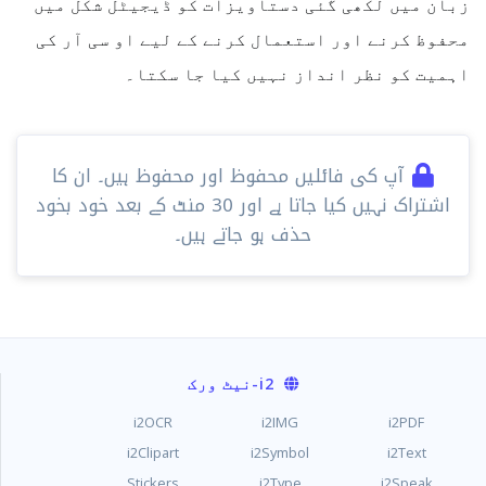
زبان میں لکھی گئی دستاویزات کو ڈیجیٹل شکل میں
محفوظ کرنے اور استعمال کرنے کے لیے او سی آر کی
اہمیت کو نظر انداز نہیں کیا جا سکتا۔
آپ کی فائلیں محفوظ اور محفوظ ہیں۔ ان کا
اشتراک نہیں کیا جاتا ہے اور 30 ​​منٹ کے بعد خود بخود
حذف ہو جاتے ہیں۔
i2
-نیٹ ورک
i2OCR
i2IMG
i2PDF
i2Clipart
i2Symbol
i2Text
Stickers
i2Type
i2Speak