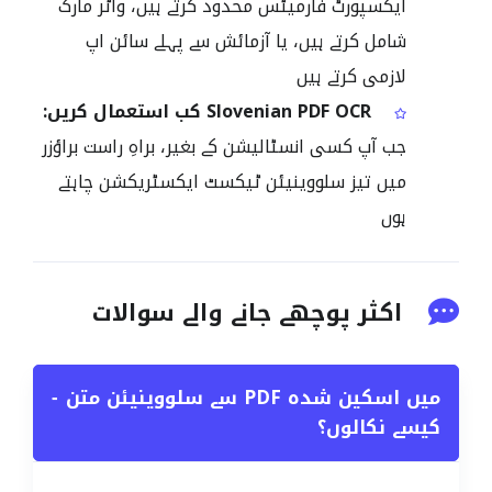
ایکسپورٹ فارمیٹس محدود کرتے ہیں، واٹر مارک
شامل کرتے ہیں، یا آزمائش سے پہلے سائن اپ
لازمی کرتے ہیں
Slovenian PDF OCR کب استعمال کریں:
جب آپ کسی انسٹالیشن کے بغیر، براہِ راست براؤزر
میں تیز سلووینیئن ٹیکسٹ ایکسٹریکشن چاہتے
ہوں
اکثر پوچھے جانے والے سوالات
میں اسکین شدہ PDF سے سلووینیئن متن
−
کیسے نکالوں؟