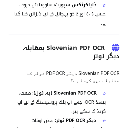
ڈایاکرٹکس سپورٹ:
سلووینیئن حروف
جیسے č، š اور ž کو پہچاننے کے لیے ڈیزائن کیا گیا
ہے۔
Slovenian PDF OCR بمقابلہ
دیگر ٹولز
Slovenian PDF OCR دیگر PDF OCR ٹولز کے
مقابلے میں کیسا ہے؟
Slovenian PDF OCR (یہ ٹول):
صفحہ
بیسڈ OCR، جسے آپ بلک پروسیسنگ کے لیے اپ
گریڈ کر سکتے ہیں
دیگر PDF OCR ٹولز:
بعض اوقات