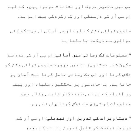
جس میں مخصوص حروف اور نشانات موجود ہیں، کے لیے
او سی آر کی درستگی اور کارکردگی بہت اہم ہے۔
سلووینیائی متن کے لیے او سی آر کی اہمیت کو کئی
حوالوں سے دیکھا جا سکتا ہے:
*
معلومات تک رسائی میں آسانی:
او سی آر کی مدد سے
سکین شدہ دستاویزات میں موجود سلووینیائی متن کو
تلاش کرنا اور اس تک رسائی حاصل کرنا بہت آسان ہو
جاتا ہے۔ یہ خاص طور پر محققین، طلباء اور پیشہ
ور افراد کے لیے بہت مددگار ثابت ہوتا ہے جو
معلومات کو تیزی سے تلاش کرنا چاہتے ہیں۔
*
دستاویزات کی تدوین اور تبدیلی:
او سی آر کے
ذریعے ٹیکسٹ کو قابلِ تدوین بنانے کے بعد،