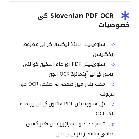
Slovenian PDF OCR کی
خصوصیات
سلووینیئن پرنٹڈ ٹیکسٹ کے لیے مضبوط
ریکگنیشن
سلووینیئن PDF اور عام اسکین کوالٹی
ایشوز کے لیے آپٹمائزڈ OCR انجن
مفت پلان میں صفحہ بہ صفحہ OCR کی
سہولت
بڑے سلووینیئن PDF فائلوں کے لیے پریمیم
بلک OCR
تمام جدید ویب براؤزرز میں بغیر کسی
اضافی سافٹ ویئر کے چلتا ہے