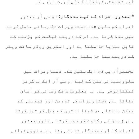
اور ثقافتی تبادلے کے لیے بہت اہم ہے۔
*
معذور افراد کے لیے مددگار:
او سی آر معذور
افراد کو سکین شدہ دستاویزات تک رسائی حاصل کرنے
میں مدد کرتا ہے۔ اس کے ذریعے ٹیکسٹ کو پڑھنے کے
قابل بنایا جا سکتا ہے اور اسکرین ریڈر سافٹ ویئر
کے ذریعے سنا جا سکتا ہے۔
مختصراً، پی ڈی ایف سکین شدہ دستاویزات میں
سلووینیائی متن کے لیے او سی آر ایک ناگزیر
ٹیکنالوجی ہے۔ یہ معلومات تک رسائی کو آسان
بناتا ہے، دستاویزات کی تدوین اور تبدیلی کو
ممکن بناتا ہے، ڈیٹا انٹری کے عمل کو تیز کرتا
ہے، زبان کی رکاوٹ کو دور کرتا ہے اور معذور
افراد کے لیے مددگار ثابت ہوتا ہے۔ سلووینیائی