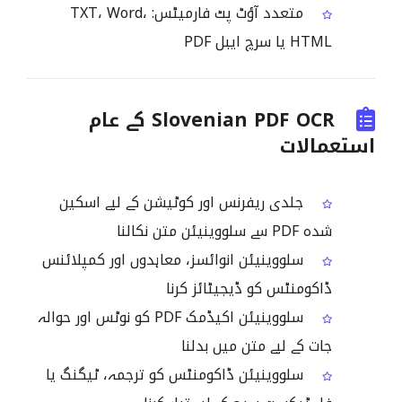
متعدد آؤٹ پٹ فارمیٹس: TXT، Word،
HTML یا سرچ ایبل PDF
Slovenian PDF OCR کے عام
استعمالات
جلدی ریفرنس اور کوٹیشن کے لیے اسکین
شدہ PDF سے سلووینیئن متن نکالنا
سلووینیئن انوائسز، معاہدوں اور کمپلائنس
ڈاکومنٹس کو ڈیجیٹائز کرنا
سلووینیئن اکیڈمک PDF کو نوٹس اور حوالہ
جات کے لیے متن میں بدلنا
سلووینیئن ڈاکومنٹس کو ترجمہ، ٹیگنگ یا