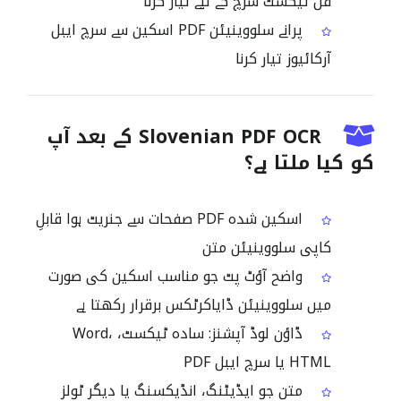
فل ٹیکسٹ سرچ کے لیے تیار کرنا
پرانے سلووینیئن PDF اسکین سے سرچ ایبل
آرکائیوز تیار کرنا
Slovenian PDF OCR کے بعد آپ
کو کیا ملتا ہے؟
اسکین شدہ PDF صفحات سے جنریٹ ہوا قابلِ
کاپی سلووینیئن متن
واضح آؤٹ پٹ جو مناسب اسکین کی صورت
میں سلووینیئن ڈایاکرٹکس برقرار رکھتا ہے
ڈاؤن لوڈ آپشنز: سادہ ٹیکسٹ، Word،
HTML یا سرچ ایبل PDF
متن جو ایڈیٹنگ، انڈیکسنگ یا دیگر ٹولز