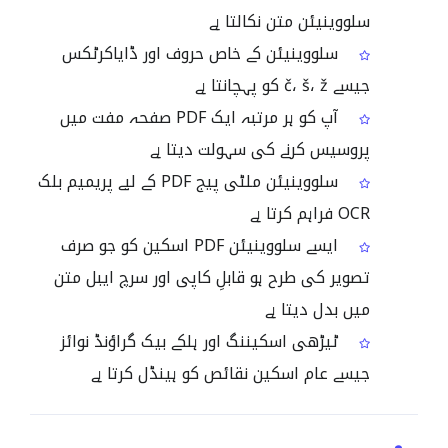
سلووینیئن متن نکالتا ہے
سلووینیئن کے خاص حروف اور ڈایاکرٹکس
جیسے č، š، ž کو پہچانتا ہے
آپ کو ہر مرتبہ ایک PDF صفحہ مفت میں
پروسیس کرنے کی سہولت دیتا ہے
سلووینیئن ملٹی پیج PDF کے لیے پریمیم بلک
OCR فراہم کرتا ہے
ایسے سلووینیئن PDF اسکین کو جو صرف
تصویر کی طرح ہو قابلِ کاپی اور سرچ ایبل متن
میں بدل دیتا ہے
ٹیڑھی اسکیننگ اور ہلکے بیک گراؤنڈ نوائز
جیسے عام اسکین نقائص کو ہینڈل کرتا ہے