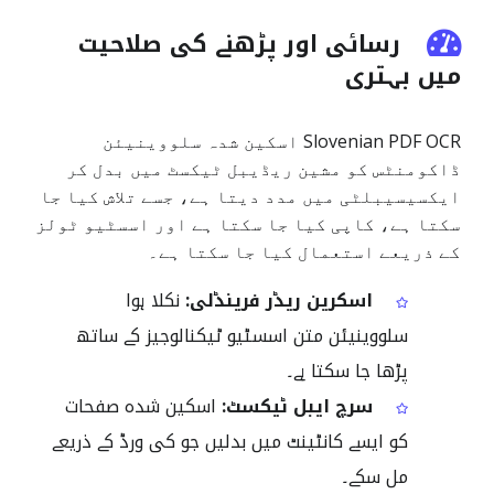
رسائی اور پڑھنے کی صلاحیت
میں بہتری
Slovenian PDF OCR اسکین شدہ سلووینیئن
ڈاکومنٹس کو مشین ریڈیبل ٹیکسٹ میں بدل کر
ایکسیسیبلٹی میں مدد دیتا ہے، جسے تلاش کیا جا
سکتا ہے، کاپی کیا جا سکتا ہے اور اسسٹیو ٹولز
کے ذریعے استعمال کیا جا سکتا ہے۔
اسکرین ریڈر فرینڈلی:
نکلا ہوا
سلووینیئن متن اسسٹیو ٹیکنالوجیز کے ساتھ
پڑھا جا سکتا ہے۔
سرچ ایبل ٹیکسٹ:
اسکین شدہ صفحات
کو ایسے کانٹینٹ میں بدلیں جو کی ورڈ کے ذریعے
مل سکے۔