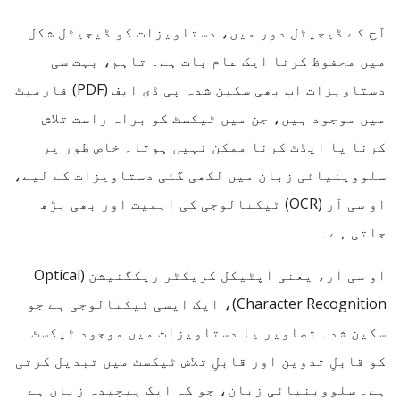
آج کے ڈیجیٹل دور میں، دستاویزات کو ڈیجیٹل شکل
میں محفوظ کرنا ایک عام بات ہے۔ تاہم، بہت سی
دستاویزات اب بھی سکین شدہ پی ڈی ایف (PDF) فارمیٹ
میں موجود ہیں، جن میں ٹیکسٹ کو براہ راست تلاش
کرنا یا ایڈٹ کرنا ممکن نہیں ہوتا۔ خاص طور پر
سلووینیائی زبان میں لکھی گئی دستاویزات کے لیے،
او سی آر (OCR) ٹیکنالوجی کی اہمیت اور بھی بڑھ
جاتی ہے۔
او سی آر، یعنی آپٹیکل کریکٹر ریکگنیشن (Optical
Character Recognition)، ایک ایسی ٹیکنالوجی ہے جو
سکین شدہ تصاویر یا دستاویزات میں موجود ٹیکسٹ
کو قابلِ تدوین اور قابلِ تلاش ٹیکسٹ میں تبدیل کرتی
ہے۔ سلووینیائی زبان، جو کہ ایک پیچیدہ زبان ہے