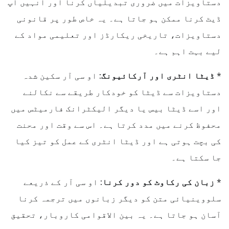
دستاویزات میں ضروری تبدیلیاں کرنا اور انہیں اپ
ڈیٹ کرنا ممکن ہو جاتا ہے۔ یہ خاص طور پر قانونی
دستاویزات، تاریخی ریکارڈز اور تعلیمی مواد کے
لیے بہت اہم ہے۔
*
ڈیٹا انٹری اور آرکائیونگ:
او سی آر سکین شدہ
دستاویزات سے ڈیٹا کو خودکار طریقے سے نکالنے
اور اسے ڈیٹا بیس یا دیگر الیکٹرانک فارمیٹس میں
محفوظ کرنے میں مدد کرتا ہے۔ اس سے وقت اور محنت
کی بچت ہوتی ہے اور ڈیٹا انٹری کے عمل کو تیز کیا
جا سکتا ہے۔
*
زبان کی رکاوٹ کو دور کرنا:
او سی آر کے ذریعے
سلووینیائی متن کو دیگر زبانوں میں ترجمہ کرنا
آسان ہو جاتا ہے۔ یہ بین الاقوامی کاروبار، تحقیق