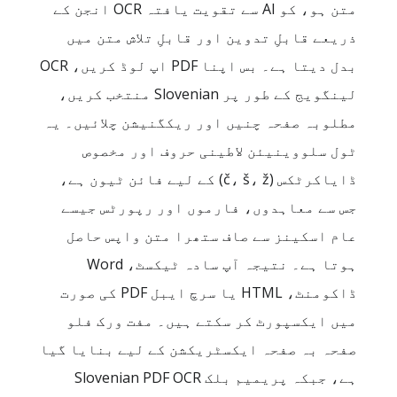
متن ہو، کو AI سے تقویت یافتہ OCR انجن کے
ذریعے قابلِ تدوین اور قابلِ تلاش متن میں
بدل دیتا ہے۔ بس اپنا PDF اپ لوڈ کریں، OCR
لینگویج کے طور پر Slovenian منتخب کریں،
مطلوبہ صفحہ چنیں اور ریکگنیشن چلائیں۔ یہ
ٹول سلووینیئن لاطینی حروف اور مخصوص
ڈایاکرٹکس (č، š، ž) کے لیے فائن ٹیون ہے،
جس سے معاہدوں، فارموں اور رپورٹس جیسے
عام اسکینز سے صاف ستھرا متن واپس حاصل
ہوتا ہے۔ نتیجہ آپ سادہ ٹیکسٹ، Word
ڈاکومنٹ، HTML یا سرچ ایبل PDF کی صورت
میں ایکسپورٹ کر سکتے ہیں۔ مفت ورک فلو
صفحہ بہ صفحہ ایکسٹریکشن کے لیے بنایا گیا
ہے، جبکہ پریمیم بلک Slovenian PDF OCR