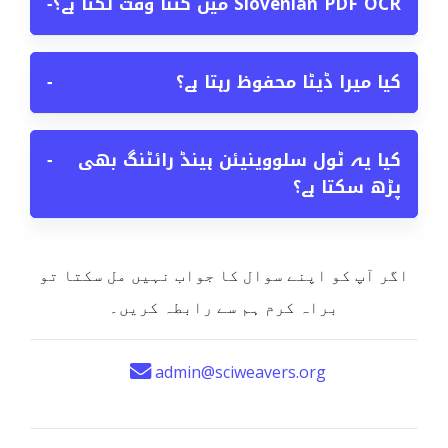
Slovenian PDF OCR میں کتنا وقت لگتا ہے؟
−
کیا میرا ڈیٹا محفوظ رہتا ہے؟
−
کیا یہ ٹول سلووینیئن ہینڈ رائٹنگ بھی
−
پڑھ سکتا ہے؟
اگر آپ کو اپنے سوال کا جواب نہیں مل سکتا تو
براہ کرم ہم سے رابطہ کریں۔
admin@sciweavers.org