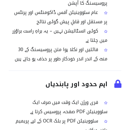
پروسیسنگ کا آپشن
عام سلووینیئن آفس ڈاکومنٹس اور پرنٹس
پر مستقل اور قابلِ پیش گوئی نتائج
کوئی انسٹالیشن نہیں – یہ براہِ راست براؤزر
میں چلتا ہے
فائلیں اور نکلا ہوا متن پروسیسنگ کے 30
منٹ کے اندر اندر خودکار طور پر حذف ہو جاتے ہیں
اہم حدود اور پابندیاں
فری ورژن ایک وقت میں صرف ایک
سلووینیئن PDF صفحہ پروسیس کرتا ہے
سلووینیئن PDF پر بلک OCR کے لیے پریمیم