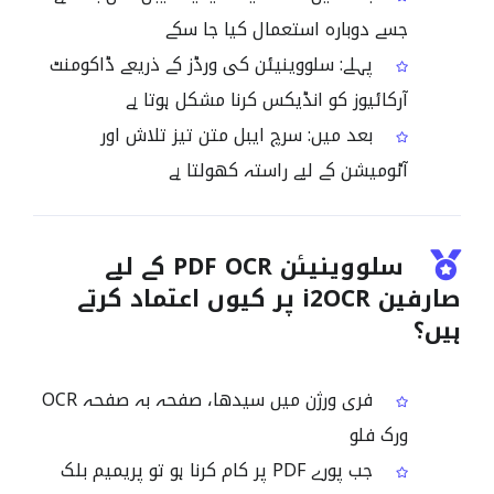
جسے دوبارہ استعمال کیا جا سکے
پہلے: سلووینیئن کی ورڈز کے ذریعے ڈاکومنٹ
آرکائیوز کو انڈیکس کرنا مشکل ہوتا ہے
بعد میں: سرچ ایبل متن تیز تلاش اور
آٹومیشن کے لیے راستہ کھولتا ہے
سلووینیئن PDF OCR کے لیے
صارفین i2OCR پر کیوں اعتماد کرتے
ہیں؟
فری ورژن میں سیدھا، صفحہ بہ صفحہ OCR
ورک فلو
جب پورے PDF پر کام کرنا ہو تو پریمیم بلک