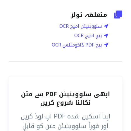
متعلقہ ٹولز
سلووینیئن امیج OCR
بیچ امیج OCR
بیچ PDF ڈاکومنٹس OCR
ابھی سلووینیئن PDF سے متن
نکالنا شروع کریں
اپنا اسکین شدہ PDF اپ لوڈ کریں
اور فوراً سلووینیئن متن کو قابلِ