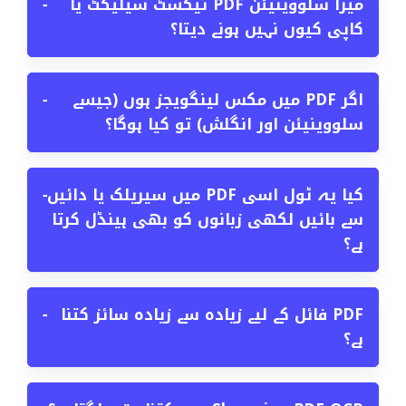
میرا سلووینیئن PDF ٹیکسٹ سیلیکٹ یا
−
کاپی کیوں نہیں ہونے دیتا؟
اگر PDF میں مکس لینگویجز ہوں (جیسے
−
سلووینیئن اور انگلش) تو کیا ہوگا؟
کیا یہ ٹول اسی PDF میں سیریلک یا دائیں
−
سے بائیں لکھی زبانوں کو بھی ہینڈل کرتا
ہے؟
PDF فائل کے لیے زیادہ سے زیادہ سائز کتنا
−
ہے؟