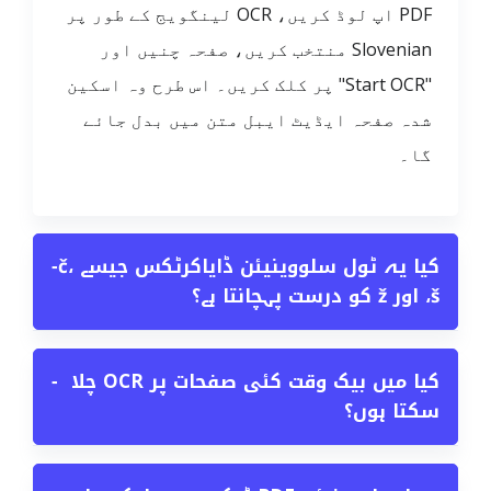
PDF اپ لوڈ کریں، OCR لینگویج کے طور پر
Slovenian منتخب کریں، صفحہ چنیں اور
"Start OCR" پر کلک کریں۔ اس طرح وہ اسکین
شدہ صفحہ ایڈیٹ ایبل متن میں بدل جائے
گا۔
کیا یہ ٹول سلووینیئن ڈایاکرٹکس جیسے č،
−
š، اور ž کو درست پہچانتا ہے؟
کیا میں بیک وقت کئی صفحات پر OCR چلا
−
سکتا ہوں؟