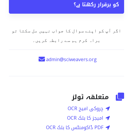
کو برقرار رکھتا ہے؟
اگر آپ کو اپنے سوال کا جواب نہیں مل سکتا تو
براہ کرم ہم سے رابطہ کریں۔
admin@sciweavers.org
متعلقہ ٹولز
چروکی امیج OCR
امیجز کا بلک OCR
PDF ڈاکومنٹس کا بلک OCR