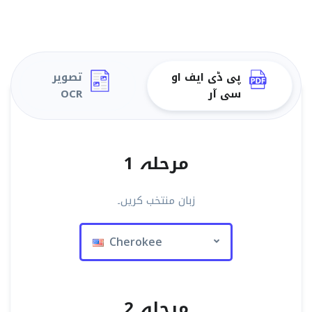
پی ڈی ایف او
تصویر
سی آر
OCR
مرحلہ 1
زبان منتخب کریں۔
Cherokee
مرحلہ 2