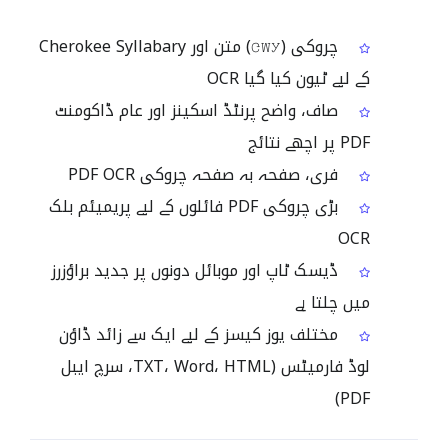
چروکی (ᏣᎳᎩ) متن اور Cherokee Syllabary
کے لیے ٹیون کیا گیا OCR
صاف، واضح پرنٹڈ اسکینز اور عام ڈاکومنٹ
PDF پر اچھے نتائج
فری، صفحہ بہ صفحہ چروکی PDF OCR
بڑی چروکی PDF فائلوں کے لیے پریمیئم بلک
OCR
ڈیسک ٹاپ اور موبائل دونوں پر جدید براؤزرز
میں چلتا ہے
مختلف یوز کیسز کے لیے ایک سے زائد ڈاؤن
لوڈ فارمیٹس (TXT، Word، HTML، سرچ ایبل
PDF)