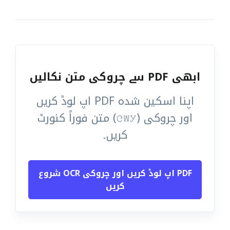
ابھی PDF سے چروکی متن نکالیں
اپنا اسکین شدہ PDF اپ لوڈ کریں
اور چروکی (ᏣᎳᎩ) متن فوراً کنورٹ
کریں۔
PDF اپ لوڈ کریں اور چروکی OCR شروع
کریں