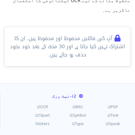
محفوظ بنانے کے لیے OCR ٹیکنالوجی کا استعمال
ناگزیر ہے۔
آپ کی فائلیں محفوظ اور محفوظ ہیں۔ ان کا
اشتراک نہیں کیا جاتا ہے اور 30 ​​منٹ کے بعد خود بخود
حذف ہو جاتے ہیں۔
i2
-نیٹ ورک
i2OCR
i2IMG
i2PDF
i2Clipart
i2Symbol
i2Text
Stickers
i2Type
i2Speak