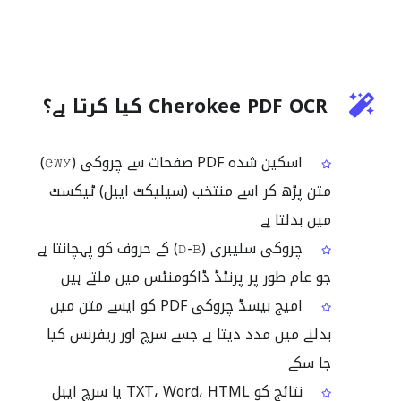
Cherokee PDF OCR کیا کرتا ہے؟
اسکین شدہ PDF صفحات سے چروکی (ᏣᎳᎩ)
متن پڑھ کر اسے منتخب (سیلیکٹ ایبل) ٹیکسٹ
میں بدلتا ہے
چروکی سلیبری (Ꭰ-Ᏼ) کے حروف کو پہچانتا ہے
جو عام طور پر پرنٹڈ ڈاکومنٹس میں ملتے ہیں
امیج بیسڈ چروکی PDF کو ایسے متن میں
بدلنے میں مدد دیتا ہے جسے سرچ اور ریفرنس کیا
جا سکے
نتائج کو TXT، Word، HTML یا سرچ ایبل