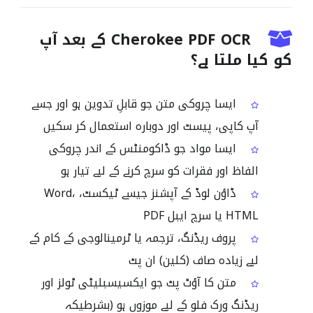
Cherokee PDF OCR کے بعد آپ
کو کیا ملتا ہے؟
ایسا چروکی متن جو قابلِ تدوین ہو اور جسے
آپ کاپی، پیسٹ اور دوبارہ استعمال کر سکیں
ایسا مواد جو ڈاکومنٹس کے اندر چروکی
الفاظ اور فقرات کو سرچ کرنے کے لیے تیار ہو
ڈاؤن لوڈ کے آپشنز جیسے ٹیکسٹ، Word،
HTML یا سرچ ایبل PDF
پروف ریڈنگ، ترجمہ یا ٹرمینالوجی کے کام کے
لیے زیادہ صاف (کلین) ان پٹ
متن کا آؤٹ پٹ جو ایکسیسبلیٹی ٹولز اور
ریڈنگ ورک فلو کے لیے موزوں ہو (بشرطیکہ