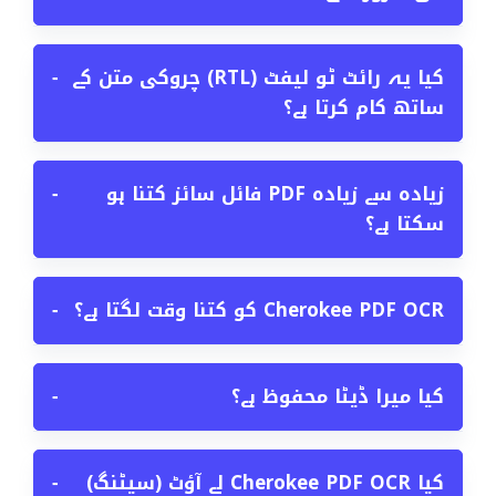
کیا یہ رائٹ ٹو لیفٹ (RTL) چروکی متن کے
−
ساتھ کام کرتا ہے؟
زیادہ سے زیادہ PDF فائل سائز کتنا ہو
−
سکتا ہے؟
Cherokee PDF OCR کو کتنا وقت لگتا ہے؟
−
کیا میرا ڈیٹا محفوظ ہے؟
−
کیا Cherokee PDF OCR لے آؤٹ (سیٹنگ)
−