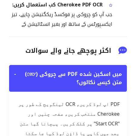
Cherokee PDF OCR کب استعمال کریں:
جب آپ کو چروکی پر فوکسڈ ریکگنیشن چاہیے، تیز
ایکسپورٹس کے ساتھ اور بغیر انسٹالیشن کے
اکثر پوچھے جانے والے سوالات
میں اسکین شدہ PDF سے چروکی (ᏣᎳᎩ)
−
متن کیسے نکالوں؟
PDF اپ لوڈ کریں، OCR لینگویج کے طور پر
Cherokee منتخب کریں، صفحہ چنیں اور
"Start OCR" پر کلک کریں۔ پہچانا گیا متن
بعد میں کاپی یا ڈاؤن لوڈ کیا جا سکتا