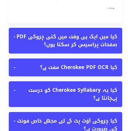
ہے۔
کیا میں ایک ہی وقت میں کئی چروکی PDF
−
صفحات پراسیس کر سکتا ہوں؟
کیا Cherokee PDF OCR مفت ہے؟
−
کیا یہ Cherokee Syllabary کو درست
−
پہچانتا ہے؟
کیا چروکی آؤٹ پٹ کے لیے مجھے خاص فونٹ
−
کی ضرورت ہے؟