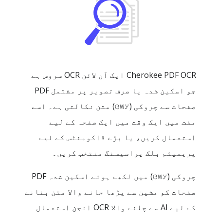
Cherokee PDF OCR ایک آن لائن OCR سروس ہے
جو اسکین شدہ یا صرف تصویر پر مشتمل PDF
صفحات سے چروکی (ᏣᎳᎩ) متن نکالتی ہے۔ اسے
مفت میں ایک وقت میں ایک صفحہ کے لیے
استعمال کریں، یا بڑے ڈاکومنٹس کے لیے
پریمیئم بلک پراسیسنگ منتخب کریں۔
چروکی (ᏣᎳᎩ) میں لکھے ہوئے اسکین شدہ PDF
صفحات کو مشین سے پڑھا جانے والا متن بنانے
کے لیے AI سے چلنے والا OCR انجن استعمال