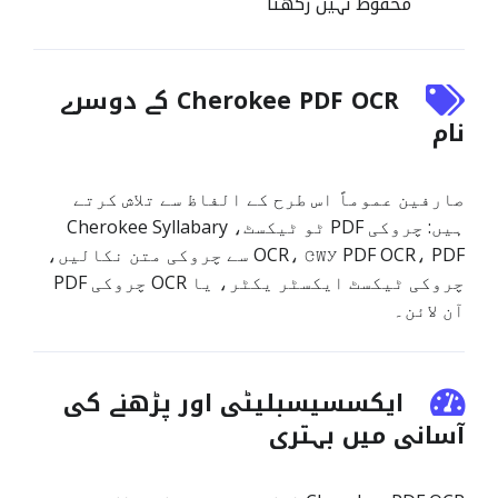
محفوظ نہیں رکھتا
Cherokee PDF OCR کے دوسرے
نام
صارفین عموماً اس طرح کے الفاظ سے تلاش کرتے
ہیں: چروکی PDF ٹو ٹیکسٹ، Cherokee Syllabary
OCR، ᏣᎳᎩ PDF OCR، PDF سے چروکی متن نکالیں،
چروکی ٹیکسٹ ایکسٹر یکٹر، یا OCR چروکی PDF
آن لائن۔
ایکسسیسبلیٹی اور پڑھنے کی
آسانی میں بہتری