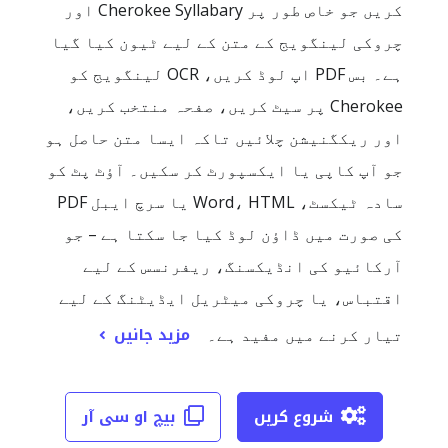
کریں جو خاص طور پر Cherokee Syllabary اور
چروکی لینگویج کے متن کے لیے ٹیون کیا گیا
ہے۔ بس PDF اپ لوڈ کریں، OCR لینگویج کو
Cherokee پر سیٹ کریں، صفحہ منتخب کریں،
اور ریکگنیشن چلائیں تاکہ ایسا متن حاصل ہو
جو آپ کاپی یا ایکسپورٹ کر سکیں۔ آؤٹ پٹ کو
سادہ ٹیکسٹ، Word، HTML یا سرچ ایبل PDF
کی صورت میں ڈاؤن لوڈ کیا جا سکتا ہے – جو
آرکائیو کی انڈیکسنگ، ریفرنسس کے لیے
اقتباس، یا چروکی میٹریل ایڈیٹنگ کے لیے
مزید جانیں
تیار کرنے میں مفید ہے۔
شروع کریں
بیچ او سی آر