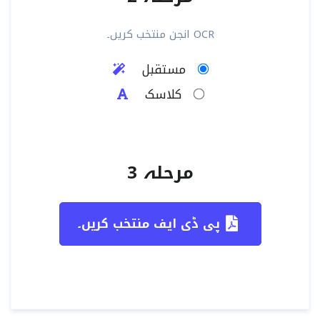
OCR انجن منتخب کریں۔
مستقبل
کلاسک
مرحلہ 3
پی ڈی ایف منتخب کریں۔