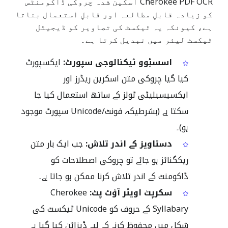
Cherokee PDF OCR اسکین شدہ چروکی ڈاکومنٹس
کو زیادہ قابلِ مطالعہ اور قابلِ استعمال بناتا
ہے، کیونکہ یہ ٹیکسٹ کی تصاویر کو ڈیجیٹل
ٹیکسٹ لیئر میں تبدیل کرتا ہے۔
اسسٹِوو ٹیکنالوجی سپورٹ:
ایکسپورٹ
کیا گیا چروکی متن اسکرین ریڈرز اور
ایکسیسبلیٹی ٹولز کے ساتھ استعمال کیا جا
سکتا ہے (بشرطیکہ فونٹ/Unicode سپورٹ موجود
ہو)۔
دستاویز کے اندر تلاش:
جب ایک بار متن
ریکگنائز ہو جائے تو چروکی اصطلاحات کو
ڈاکومنٹ کے اندر تلاش کرنا ممکن ہو جاتا ہے۔
سکرپٹ اویئر آؤٹ پٹ:
Cherokee
Syllabary کے حروف کو Unicode ٹیکسٹ کی
شکل میں محفوظ کرنے کے لیے ڈیزائن کیا گیا ہے