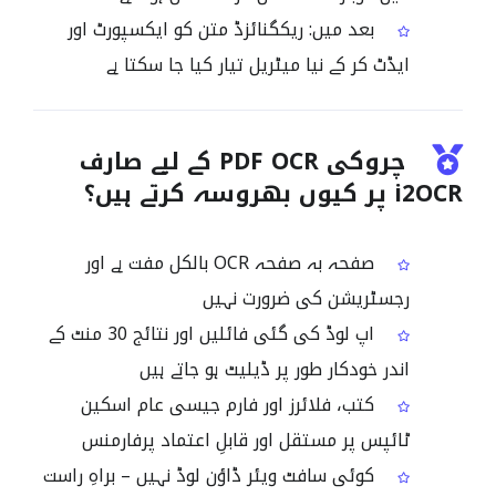
بعد میں: ریکگنائزڈ متن کو ایکسپورٹ اور
ایڈٹ کر کے نیا میٹریل تیار کیا جا سکتا ہے
چروکی PDF OCR کے لیے صارف
i2OCR پر کیوں بھروسہ کرتے ہیں؟
صفحہ بہ صفحہ OCR بالکل مفت ہے اور
رجسٹریشن کی ضرورت نہیں
اپ لوڈ کی گئی فائلیں اور نتائج 30 منٹ کے
اندر خودکار طور پر ڈیلیٹ ہو جاتے ہیں
کتب، فلائرز اور فارم جیسی عام اسکین
ٹائپس پر مستقل اور قابلِ اعتماد پرفارمنس
کوئی سافٹ ویئر ڈاؤن لوڈ نہیں – براہِ راست