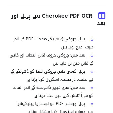
Cherokee PDF OCR سے پہلے اور
بعد
پہلے: چروکی (ᏣᎳᎩ) کے صفحات PDF کے اندر
صرف امیج ہوتے ہیں
بعد میں: چروکی حروف قابلِ انتخاب اور کاپی
کے قابل متن بن جاتے ہیں
پہلے: کسی خاص چروکی لفظ کو ڈھونڈنے کے
لیے صفحہ در صفحہ اسکرول کرنا پڑتا ہے
بعد میں: سرچ فیچر ڈاکومنٹ کے اندر الفاظ
کو فوراً تلاش کرنے میں مدد دیتا ہے
پہلے: چروکی PDF کو لیسنز یا پبلیکیشن
میں دوبارہ استعمال کرنا مشکل ہوتا ہے