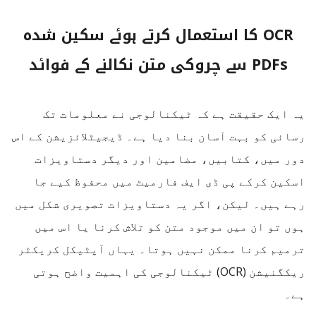
OCR کا استعمال کرتے ہوئے سکین شدہ
PDFs سے چروکی متن نکالنے کے فوائد
یہ ایک حقیقت ہے کہ ٹیکنالوجی نے معلومات تک
رسائی کو بہت آسان بنا دیا ہے۔ ڈیجیٹلائزیشن کے اس
دور میں، کتابیں، مضامین اور دیگر دستاویزات
اسکین کرکے پی ڈی ایف فارمیٹ میں محفوظ کیے جا
رہے ہیں۔ لیکن، اگر یہ دستاویزات تصویری شکل میں
ہوں تو ان میں موجود متن کو تلاش کرنا یا اس میں
ترمیم کرنا ممکن نہیں ہوتا۔ یہاں آپٹیکل کریکٹر
ریکگنیشن (OCR) ٹیکنالوجی کی اہمیت واضح ہوتی
ہے۔