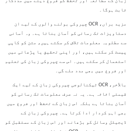
زبان کے مطالعہ اور تحفظ کو فروغ دینے میں مددگار
ثابت ہوگا۔
مزید براں، OCR چیروکی بولنے والوں کے لیے ان
دستاویزات تک رسائی کو آسان بناتا ہے۔ وہ آسانی
سے مطلوبہ معلومات تلاش کر سکتے ہیں، متن کو کاپی
پیسٹ کر سکتے ہیں، اور اپنی تحقیق یا پڑھائی میں
استعمال کر سکتے ہیں۔ اس سے چیروکی زبان کی تعلیم
اور فروغ میں بھی مدد ملے گی۔
بالآخر، OCR ٹیکنالوجی چیروکی زبان کے لیے ایک
قیمتی اثاثہ ہے۔ یہ نہ صرف معلومات تک رسائی کو
آسان بناتا ہے بلکہ اس زبان کے تحفظ اور فروغ میں
بھی اہم کردار ادا کرتا ہے۔ چیروکی زبان کے
ڈیجیٹل وسائل کو بڑھانے اور اس زبان کے مستقبل کو