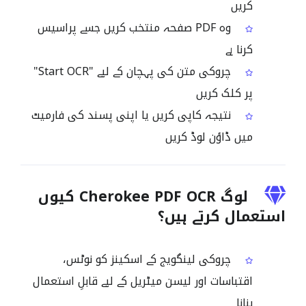
کریں
وہ PDF صفحہ منتخب کریں جسے پراسیس
کرنا ہے
چروکی متن کی پہچان کے لیے "Start OCR"
پر کلک کریں
نتیجہ کاپی کریں یا اپنی پسند کی فارمیٹ
میں ڈاؤن لوڈ کریں
لوگ Cherokee PDF OCR کیوں
استعمال کرتے ہیں؟
چروکی لینگویج کے اسکینز کو نوٹس،
اقتباسات اور لیسن میٹریل کے لیے قابلِ استعمال
بنانا