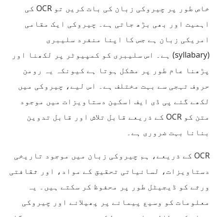
خاص طور پر چیروکی زبان کی بات کریں تو OCR کی
اہمیت اور بھی بڑھ جاتی ہے۔ چیروکی ایک مقامی
امریکی زبان ہے جس کا اپنا منفرد سلیبری
(syllabary) ہے۔ اس سلیبری کو کمپیوٹر پر لکھنا اور
پڑھنا عام طور پر مشکل ہوتا ہے کیونکہ یہ رومن
حروف تہجی سے بہت مختلف ہے۔ اس لیے، چیروکی میں
لکھے گئے پی ڈی ایف اسکین دستاویزات میں موجود
متن کو OCR کے ذریعے قابل تلاش اور قابل تدوین
بنانا بہت ضروری ہے۔
OCR کے ذریعے، ہم چیروکی زبان میں موجود تاریخی
دستاویزات، لسانیاتی تحقیق کے مواد، اور ثقافتی
ورثے کو ڈیجیٹل طور پر محفوظ کر سکتے ہیں۔ یہ
معلومات کو وسیع پیمانے پر پھیلانے اور چیروکی