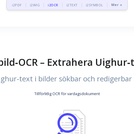
Mer »
i2PDF
i2IMG
i2OCR
i2TEXT
i2SYMBOL
bild‑OCR – Extrahera Uighur‑t
ghur‑text i bilder sökbar och redigerbar
Tillförlitlig OCR för vardagsdokument