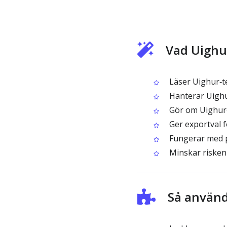
Vad Uighu
Läser Uighur‑t
Han­terar Uighur
Gör om Uighur‑t
Ger exportval f
Fungerar med p
Minskar risken 
Så använd