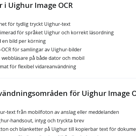
r i Uighur Image OCR
et för tydlig tryckt Uighur‑text
merad för språket Uighur och korrekt läsordning
 en bild per körning
OCR för samlingar av Uighur‑bilder
 webbläsare på både dator och mobil
mat för flexibel vidareanvändning
nvändningsområden för Uighur Image 
r‑text från mobilfoton av anslag eller meddelanden
ghur‑handsout, intyg och tryckta brev
ton och blanketter på Uighur till kopierbar text för dokum