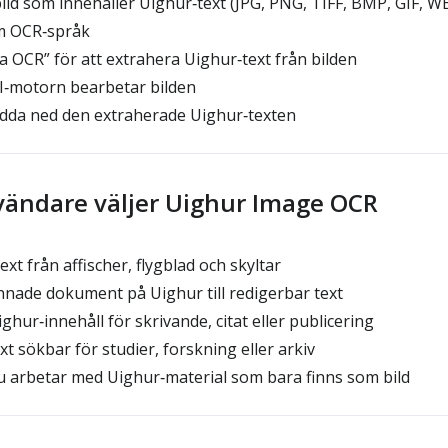
ld som innehåller Uighur‑text (JPG, PNG, TIFF, BMP, GIF, W
m OCR‑språk
ta OCR” för att extrahera Uighur‑text från bilden
‑motorn bearbetar bilden
adda ned den extraherade Uighur‑texten
vändare väljer Uighur Image OCR
t från affischer, flygblad och skyltar
nade dokument på Uighur till redigerbar text
hur‑innehåll för skrivande, citat eller publicering
t sökbar för studier, forskning eller arkiv
u arbetar med Uighur‑material som bara finns som bild