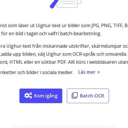
nst som läser ut Uighur‑text ur bilder som JPG, PNG, TIFF,
ör en bild i taget och valfri batch‑bearbetning.
ra Uighur‑text från inskannade utskrifter, skärmdumpar o
Ladda upp bilden, välj Uighur som OCR‑språk och omvandla i
d, HTML eller en sökbar PDF. Allt körs i webbläsaren utan in
Läs mer
nketter och bilder i sociala medier.
Kom igång
Batch-OCR