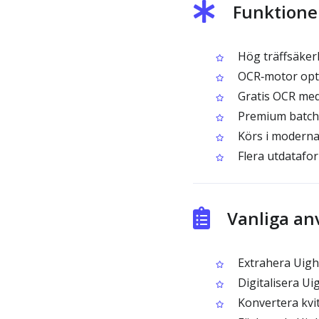
Funktione
Hög träffsäkerh
OCR‑motor opti
Gratis OCR med
Premium batch‑
Körs i moderna
Flera utdatafor
Vanliga a
Extrahera Uighu
Digitalisera Ui
Konvertera kvit