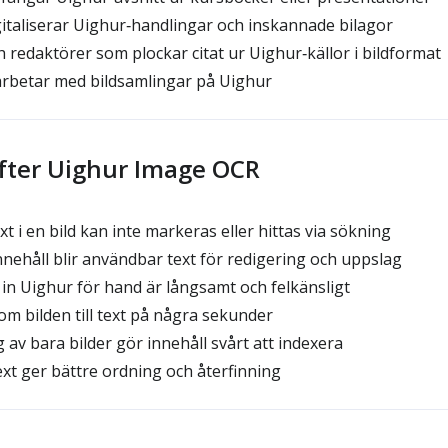
taliserar Uighur‑handlingar och inskannade bilagor
h redaktörer som plockar citat ur Uighur‑källor i bildformat
rbetar med bildsamlingar på Uighur
efter Uighur Image OCR
t i en bild kan inte markeras eller hittas via sökning
nehåll blir användbar text för redigering och uppslag
a in Uighur för hand är långsamt och felkänsligt
om bilden till text på några sekunder
 av bara bilder gör innehåll svårt att indexera
ext ger bättre ordning och återfinning