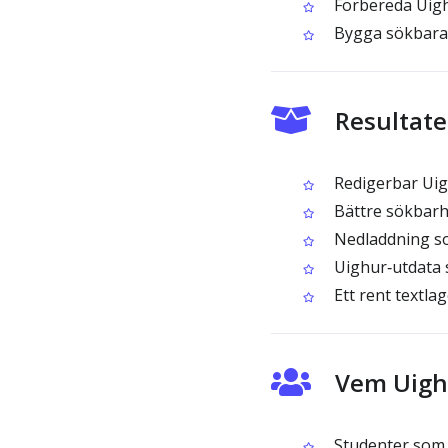
Förbereda Uighu
Bygga sökbara a
Resultate
Redigerbar Uigh
Bättre sökbarhe
Nedladdning so
Uighur‑utdata 
Ett rent textla
Vem Uighu
Studenter som f