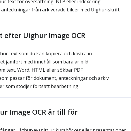
r‑text för översättning, NLP eller indexering
nteckningar från arkiverade bilder med Uighur‑skrift
t efter Uighur Image OCR
ur‑text som du kan kopiera och klistra in
t jämfört med innehåll som bara är bild
m text, Word, HTML eller sökbar PDF
som passar för dokument, anteckningar och arkiv
ger som stödjer fortsatt bearbetning
r Image OCR är till för
ångar Uighur‑avsnitt ur kursböcker eller presentationer