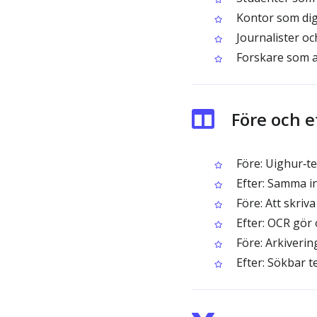
Kontor som digi
Journalister oc
Forskare som a
Före och 
Före: Uighur‑tex
Efter: Samma in
Före: Att skriv
Efter: OCR gör 
Före: Arkivering
Efter: Sökbar t