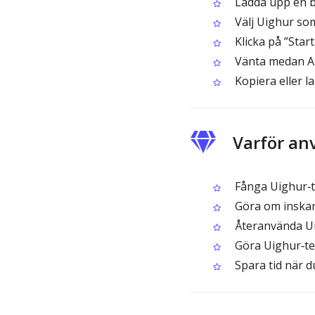
Ladda upp en bi
Välj Uighur so
Klicka på ”Star
Vänta medan AI
Kopiera eller l
Varför an
Fånga Uighur‑tex
Göra om inskan
Återanvända Uig
Göra Uighur‑tex
Spara tid när d