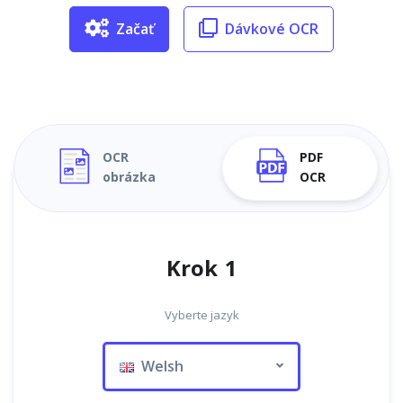
Začať
Dávkové OCR
OCR
PDF
obrázka
OCR
Krok 1
Vyberte jazyk
Welsh