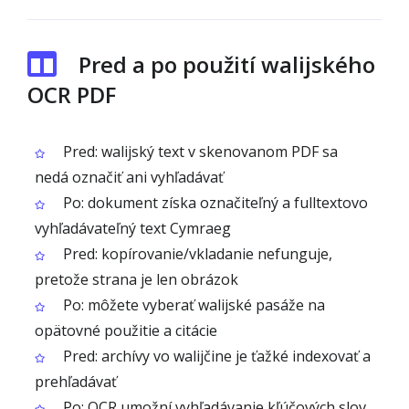
Pred a po použití walijského
OCR PDF
Pred: walijský text v skenovanom PDF sa
nedá označiť ani vyhľadávať
Po: dokument získa označiteľný a fulltextovo
vyhľadávateľný text Cymraeg
Pred: kopírovanie/vkladanie nefunguje,
pretože strana je len obrázok
Po: môžete vyberať walijské pasáže na
opätovné použitie a citácie
Pred: archívy vo walijčine je ťažké indexovať a
prehľadávať
Po: OCR umožní vyhľadávanie kľúčových slov