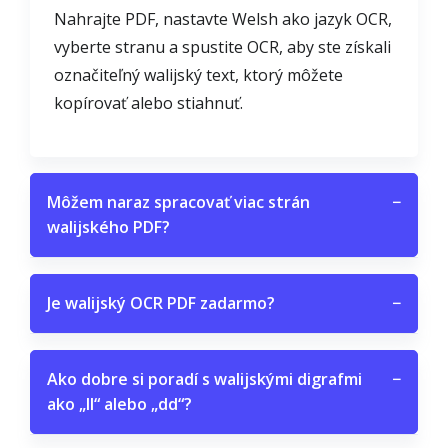
Nahrajte PDF, nastavte Welsh ako jazyk OCR,
vyberte stranu a spustite OCR, aby ste získali
označiteľný walijský text, ktorý môžete
kopírovať alebo stiahnuť.
Môžem naraz spracovať viac strán
−
walijského PDF?
Je walijský OCR PDF zadarmo?
−
Ako dobre si poradí s walijskými digrafmi
−
ako „ll“ alebo „dd“?