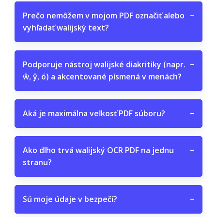
Prečo nemôžem v mojom PDF označiť alebo
−
vyhľadať walijský text?
Podporuje nástroj walijské diakritiky (napr.
−
ŵ, ŷ, ö) a akcentované písmená v menách?
Aká je maximálna veľkosť PDF súboru?
−
Ako dlho trvá walijský OCR PDF na jednu
−
stranu?
Sú moje údaje v bezpečí?
−