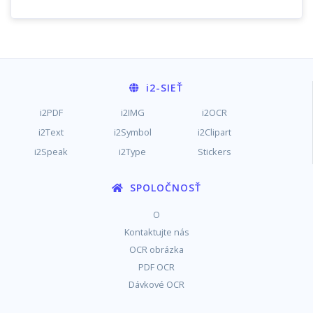
i2
-SIEŤ
i2PDF
i2IMG
i2OCR
i2Text
i2Symbol
i2Clipart
i2Speak
i2Type
Stickers
SPOLOČNOSŤ
O
Kontaktujte nás
OCR obrázka
PDF OCR
Dávkové OCR