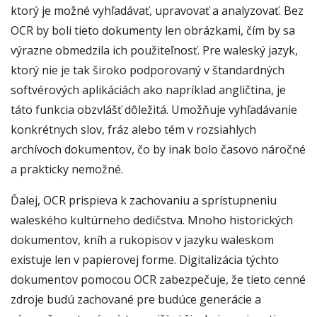
ktorý je možné vyhľadávať, upravovať a analyzovať. Bez
OCR by boli tieto dokumenty len obrázkami, čím by sa
výrazne obmedzila ich použiteľnosť. Pre waleský jazyk,
ktorý nie je tak široko podporovaný v štandardných
softvérových aplikáciách ako napríklad angličtina, je
táto funkcia obzvlášť dôležitá. Umožňuje vyhľadávanie
konkrétnych slov, fráz alebo tém v rozsiahlych
archívoch dokumentov, čo by inak bolo časovo náročné
a prakticky nemožné.
Ďalej, OCR prispieva k zachovaniu a sprístupneniu
waleského kultúrneho dedičstva. Mnoho historických
dokumentov, kníh a rukopisov v jazyku waleskom
existuje len v papierovej forme. Digitalizácia týchto
dokumentov pomocou OCR zabezpečuje, že tieto cenné
zdroje budú zachované pre budúce generácie a