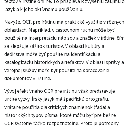
textov v írštine online. To prispieva k zvýšeniu záujmu o
jazyk a k jeho aktívnemu používaniu.
Navyše, OCR pre írštinu má praktické využitie v rôznych
oblastiach. Napríklad, v cestovnom ruchu môže byť
použité na interpretáciu nápisov a značiek v írštine, čím
sa zlepšuje zážitok turistov. V oblasti kultúry a
dedičstva môže byť použité na identifikáciu a
katalogizáciu historických artefaktov. V oblasti správy a
verejnej služby môže byť použité na spracovanie
dokumentov v írštine.
Vývoj efektívneho OCR pre írštinu však predstavuje
určité výzvy. Írsky jazyk má špecifickú ortografiu,
vrátane použitia diakritických znamienok (fada) a
historických typov písma, ktoré môžu byť pre bežné
OCR systémy ťažko rozpoznateľné. Preto je potrebný