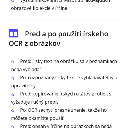
Výskumníkov a archivárov spracúvajúcich
obrazové kolekcie v írčine
Pred a po použití írskeho
OCR z obrázkov
Pred: írsky text na obrázku sa v poznámkach
nedá vyhľadať
Po: rozpoznaný írsky text je vyhľadávateľný a
upraviteľný
Pred: kopírovanie írskych citátov z fotiek si
vyžaduje ručný prepis
Po: OCR zachytí presné znenie, takže ho
môžete okamžite použiť
Pred: obsah v írčine na obrázkoch sa nedá