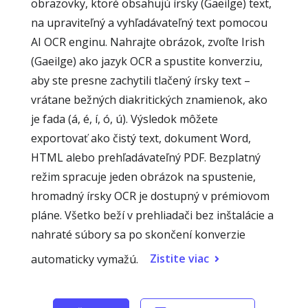
obrazovky, ktoré obsahujú írsky (Gaeilge) text,
na upraviteľný a vyhľadávateľný text pomocou
AI OCR enginu. Nahrajte obrázok, zvoľte Irish
(Gaeilge) ako jazyk OCR a spustite konverziu,
aby ste presne zachytili tlačený írsky text –
vrátane bežných diakritických znamienok, ako
je fada (á, é, í, ó, ú). Výsledok môžete
exportovať ako čistý text, dokument Word,
HTML alebo prehľadávateľný PDF. Bezplatný
režim spracuje jeden obrázok na spustenie,
hromadný írsky OCR je dostupný v prémiovom
pláne. Všetko beží v prehliadači bez inštalácie a
nahraté súbory sa po skončení konverzie
Zistite viac
automaticky vymažú.