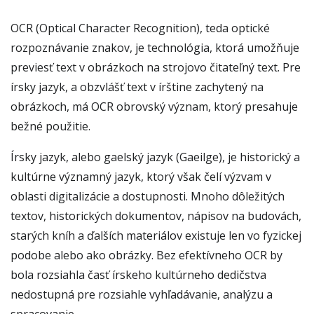
OCR (Optical Character Recognition), teda optické
rozpoznávanie znakov, je technológia, ktorá umožňuje
previesť text v obrázkoch na strojovo čitateľný text. Pre
írsky jazyk, a obzvlášť text v írštine zachytený na
obrázkoch, má OCR obrovský význam, ktorý presahuje
bežné použitie.
Írsky jazyk, alebo gaelský jazyk (Gaeilge), je historický a
kultúrne významný jazyk, ktorý však čelí výzvam v
oblasti digitalizácie a dostupnosti. Mnoho dôležitých
textov, historických dokumentov, nápisov na budovách,
starých kníh a ďalších materiálov existuje len vo fyzickej
podobe alebo ako obrázky. Bez efektívneho OCR by
bola rozsiahla časť írskeho kultúrneho dedičstva
nedostupná pre rozsiahle vyhľadávanie, analýzu a