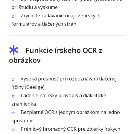
pri štúdiu a výskume
Zrýchlite zadávanie údajov z írskych
formulárov a tlačených strán
Funkcie írskeho OCR z
obrázkov
Vysoká presnosť pri rozpoznávaní tlačenej
írčiny (Gaeilge)
Ladenie na írsky pravopis a diakritické
znamienka
Bezplatné OCR s jedným obrázkom na jedno
spustenie
Prémiový hromadný OCR pre zbierky írskych