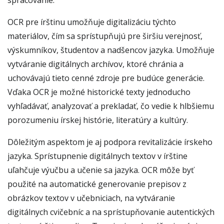
spracovanie.
OCR pre írštinu umožňuje digitalizáciu týchto
materiálov, čím sa sprístupňujú pre širšiu verejnosť,
výskumníkov, študentov a nadšencov jazyka. Umožňuje
vytváranie digitálnych archívov, ktoré chránia a
uchovávajú tieto cenné zdroje pre budúce generácie.
Vďaka OCR je možné historické texty jednoducho
vyhľadávať, analyzovať a prekladať, čo vedie k hlbšiemu
porozumeniu írskej histórie, literatúry a kultúry.
Dôležitým aspektom je aj podpora revitalizácie írskeho
jazyka. Sprístupnenie digitálnych textov v írštine
uľahčuje výučbu a učenie sa jazyka. OCR môže byť
použité na automatické generovanie prepisov z
obrázkov textov v učebniciach, na vytváranie
digitálnych cvičebníc a na sprístupňovanie autentických