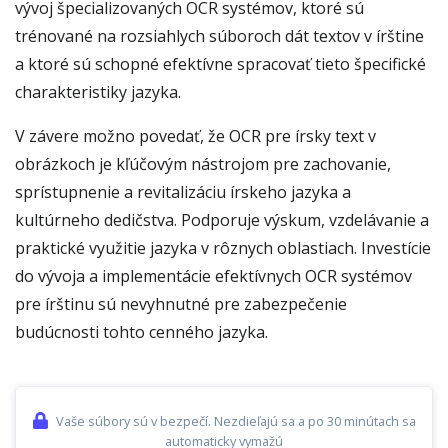
vývoj špecializovaných OCR systémov, ktoré sú
trénované na rozsiahlych súboroch dát textov v írštine
a ktoré sú schopné efektívne spracovať tieto špecifické
charakteristiky jazyka.
V závere možno povedať, že OCR pre írsky text v
obrázkoch je kľúčovým nástrojom pre zachovanie,
sprístupnenie a revitalizáciu írskeho jazyka a
kultúrneho dedičstva. Podporuje výskum, vzdelávanie a
praktické využitie jazyka v rôznych oblastiach. Investície
do vývoja a implementácie efektívnych OCR systémov
pre írštinu sú nevyhnutné pre zabezpečenie
budúcnosti tohto cenného jazyka.
Vaše súbory sú v bezpečí. Nezdieľajú sa a po 30 minútach sa
automaticky vymažú