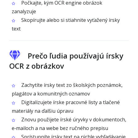
Počkajte, kým OCR engine obrázok
zanalyzuje
Skopírujte alebo si stiahnite vyťažený írsky
text
Prečo ľudia používajú írsky
OCR z obrázkov
Zachytíte írsky text zo školských poznámok,
plagátov a komunitných oznamov
Digitalizujete írske pracovné listy a tlačené
materiály na ďalšiu úpravu
Znovu použijete írské úryvky v dokumentoch,
e‑mailoch a na webe bez ručného prepisu
Sprístupníte írsky text na rýchle vyhľadávanie