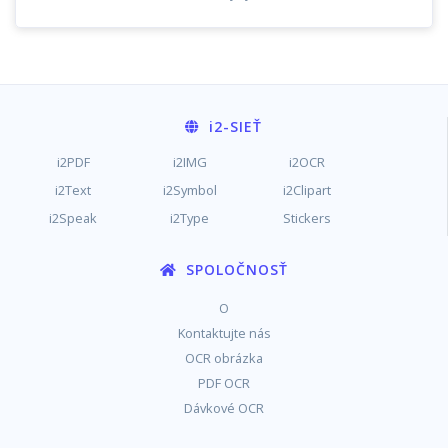
i2
-SIEŤ
i2PDF
i2IMG
i2OCR
i2Text
i2Symbol
i2Clipart
i2Speak
i2Type
Stickers
SPOLOČNOSŤ
O
Kontaktujte nás
OCR obrázka
PDF OCR
Dávkové OCR