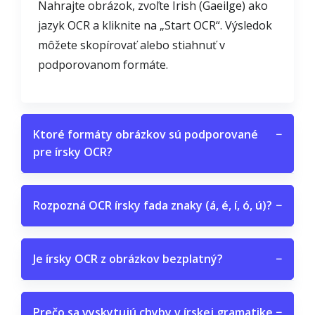
Nahrajte obrázok, zvoľte Irish (Gaeilge) ako
jazyk OCR a kliknite na „Start OCR“. Výsledok
môžete skopírovať alebo stiahnuť v
podporovanom formáte.
Ktoré formáty obrázkov sú podporované
−
pre írsky OCR?
Rozpozná OCR írsky fada znaky (á, é, í, ó, ú)?
−
Je írsky OCR z obrázkov bezplatný?
−
Prečo sa vyskytujú chyby v írskej gramatike
−