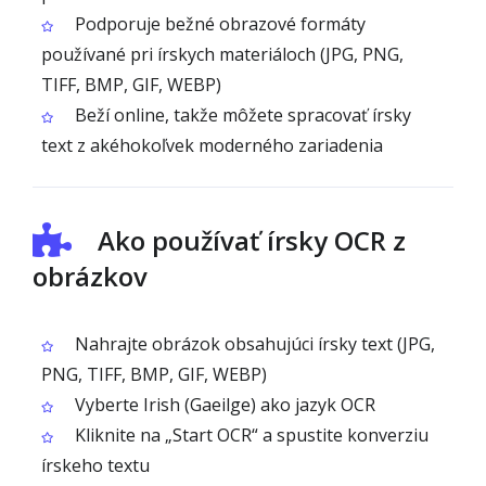
Podporuje bežné obrazové formáty
používané pri írskych materiáloch (JPG, PNG,
TIFF, BMP, GIF, WEBP)
Beží online, takže môžete spracovať írsky
text z akéhokoľvek moderného zariadenia
Ako používať írsky OCR z
obrázkov
Nahrajte obrázok obsahujúci írsky text (JPG,
PNG, TIFF, BMP, GIF, WEBP)
Vyberte Irish (Gaeilge) ako jazyk OCR
Kliknite na „Start OCR“ a spustite konverziu
írskeho textu