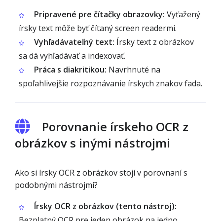
Pripravené pre čítačky obrazovky:
Vyťažený
írsky text môže byť čítaný screen readermi.
Vyhľadávateľný text:
Írsky text z obrázkov
sa dá vyhľadávať a indexovať.
Práca s diakritikou:
Navrhnuté na
spoľahlivejšie rozpoznávanie írskych znakov fada.
Porovnanie írskeho OCR z
obrázkov s inými nástrojmi
Ako si írsky OCR z obrázkov stojí v porovnaní s
podobnými nástrojmi?
Írsky OCR z obrázkov (tento nástroj):
Bezplatný OCR pre jeden obrázok na jedno