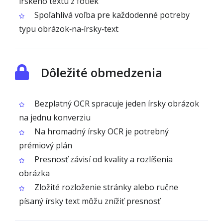
írskeho textu z fotiek
Spoľahlivá voľba pre každodenné potreby
typu obrázok‑na‑írsky‑text
Dôležité obmedzenia
Bezplatný OCR spracuje jeden írsky obrázok
na jednu konverziu
Na hromadný írsky OCR je potrebný
prémiový plán
Presnosť závisí od kvality a rozlíšenia
obrázka
Zložité rozloženie stránky alebo ručne
písaný írsky text môžu znížiť presnosť