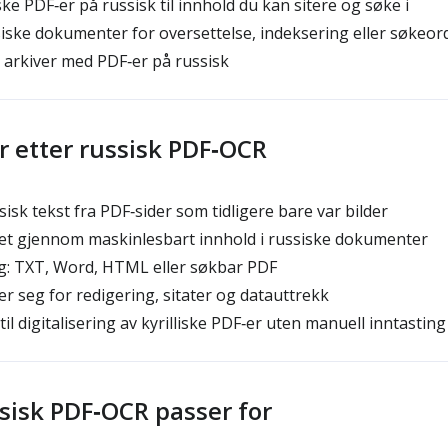
e PDF‑er på russisk til innhold du kan sitere og søke i
ske dokumenter for oversettelse, indeksering eller søkeor
arkiver med PDF‑er på russisk
r etter russisk PDF‑OCR
isk tekst fra PDF‑sider som tidligere bare var bilder
t gjennom maskinlesbart innhold i russiske dokumenter
g: TXT, Word, HTML eller søkbar PDF
 seg for redigering, sitater og datauttrekk
til digitalisering av kyrilliske PDF‑er uten manuell inntasting
isk PDF‑OCR passer for