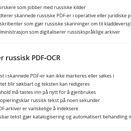
orskere som jobber med russiske kilder
rer skannede russiske PDF‑er i operative eller juridiske 
kribenter som gjør russiske skanninger om til kladdeversj
ministrasjon som digitaliserer russiskspråklige arkiver
er russisk PDF‑OCR
kst i skannede PDF‑er kan ikke markeres eller søkes i
et blir søkbart og teksten kan redigeres
nnhold må tastes inn på nytt for å gjenbrukes
kopieringsklar russisk tekst på noen sekunder
DF‑arkiver er vanskelige å indeksere
sbar tekst gjør katalogisering og automatisert behandling 