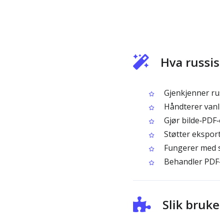
Hva russis
Gjenkjenner rus
Håndterer vanli
Gjør bilde‑PDF‑
Støtter eksport
Fungerer med sk
Behandler PDF‑
Slik bruk