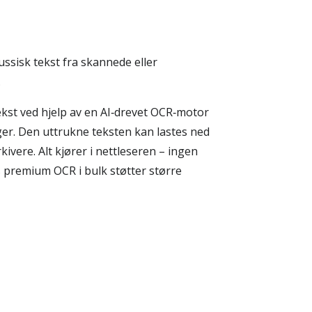
ssisk tekst fra skannede eller
.
ekst ved hjelp av en AI‑drevet OCR‑motor
ger. Den uttrukne teksten kan lastes ned
ivere. Alt kjører i nettleseren – ingen
s premium OCR i bulk støtter større