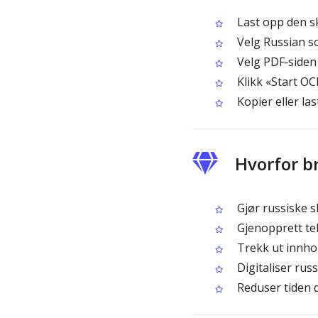
Last opp den s
Velg Russian 
Velg PDF‑siden 
Klikk «Start OC
Kopier eller la
Hvorfor b
Gjør russiske s
Gjenopprett tek
Trekk ut innhol
Digitaliser russ
Reduser tiden d