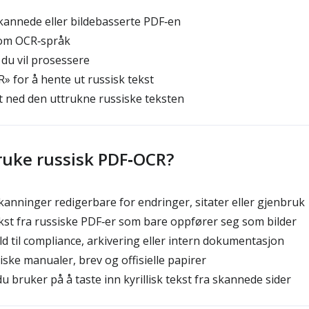
kannede eller bildebasserte PDF‑en
som OCR‑språk
du vil prosessere
R» for å hente ut russisk tekst
st ned den uttrukne russiske teksten
ruke russisk PDF‑OCR?
kanninger redigerbare for endringer, sitater eller gjenbruk
st fra russiske PDF‑er som bare oppfører seg som bilder
d til compliance, arkivering eller intern dokumentasjon
iske manualer, brev og offisielle papirer
u bruker på å taste inn kyrillisk tekst fra skannede sider