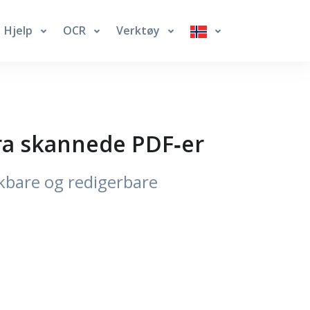
Hjelp
OCR
Verktøy
fra skannede PDF‑er
økbare og redigerbare