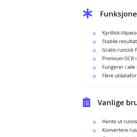
Funksjoner
Kyrillisk‑tilpas
Stabile resulta
Gratis russisk 
Premium OCR i b
Fungerer i alle
Flere utdatafor
Vanlige br
Hente ut russis
Konvertere russ