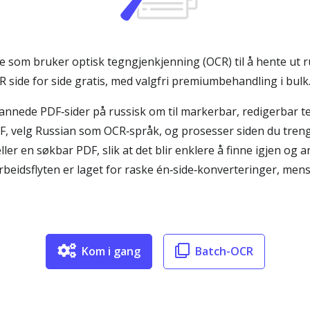
e som bruker optisk tegngjenkjenning (OCR) til å hente ut ru
R side for side gratis, med valgfri premiumbehandling i bulk
kannede PDF‑sider på russisk om til markerbar, redigerbar t
 PDF, velg Russian som OCR‑språk, og prosesser siden du tren
 en søkbar PDF, slik at det blir enklere å finne igjen og ark
arbeidsflyten er laget for raske én‑side‑konverteringer, men
Kom i gang
Batch-OCR