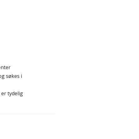
enter
og søkes i
er tydelig