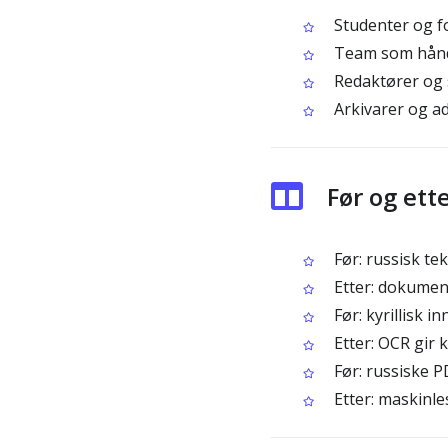
Studenter og f
Team som håndte
Redaktører og s
Arkivarer og ad
Før og ett
Før: russisk te
Etter: dokument
Før: kyrillisk i
Etter: OCR gir 
Før: russiske P
Etter: maskinle