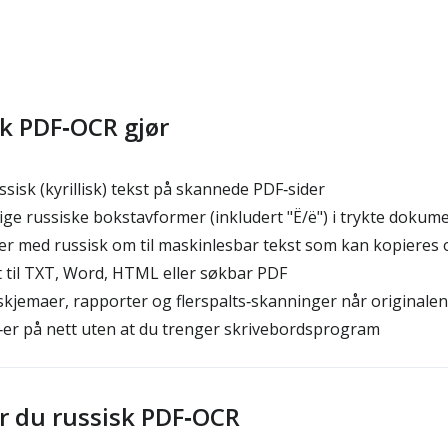
k PDF‑OCR gjør
sisk (kyrillisk) tekst på skannede PDF‑sider
ge russiske bokstavformer (inkludert "Ё/ё") i trykte dokum
er med russisk om til maskinlesbar tekst som kan kopieres 
 til TXT, Word, HTML eller søkbar PDF
jemaer, rapporter og flerspalts‑skanninger når originalen 
er på nett uten at du trenger skrivebordsprogram
er du russisk PDF‑OCR