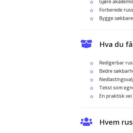
Gjøre akademisk
Forberede russi
Bygge søkbare 
Hva du få
Redigerbar russ
Bedre søkbarhe
Nedlastingsval
Tekst som egner
En praktisk vei 
Hvem russ