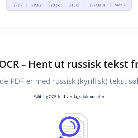
Mer »
i2PDF
i2IMG
i2OCR
i2TEXT
i2SYMBOL
‑OCR – Hent ut russisk tekst 
de‑PDF‑er med russisk (kyrillisk) tekst s
Pålitelig OCR for hverdagsdokumenter