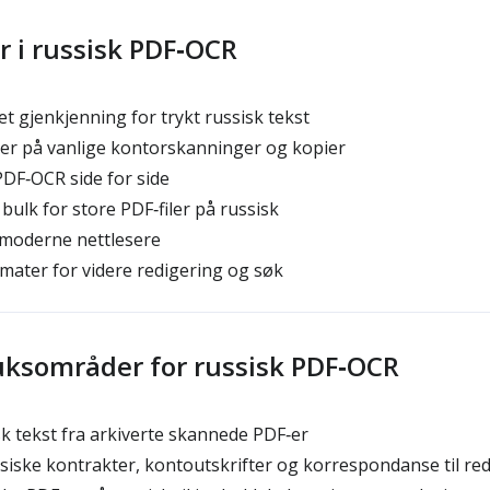
 i russisk PDF‑OCR
set gjenkjenning for trykt russisk tekst
ter på vanlige kontorskanninger og kopier
PDF‑OCR side for side
ulk for store PDF‑filer på russisk
 moderne nettlesere
mater for videre redigering og søk
uksområder for russisk PDF‑OCR
k tekst fra arkiverte skannede PDF‑er
iske kontrakter, kontoutskrifter og korrespondanse til red