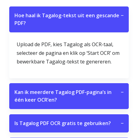
Hoe haal ik Tagalog-tekst uit een gescande
−
PDF?
Upload de PDF, kies Tagalog als OCR-taal,
selecteer de pagina en klik op ‘Start OCR’ om
bewerkbare Tagalog-tekst te genereren.
Kan ik meerdere Tagalog PDF-pagina’s in
−
één keer OCR’en?
Is Tagalog PDF OCR gratis te gebruiken?
−