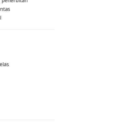
 penerbitan
antas
l
elas