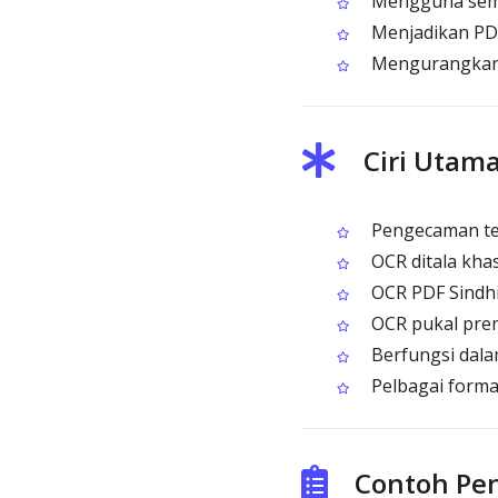
Mengguna semul
Menjadikan PDF 
Mengurangkan r
Ciri Utam
Pengecaman tek
OCR ditala kha
OCR PDF Sindh
OCR pukal prem
Berfungsi dala
Pelbagai forma
Contoh Pen