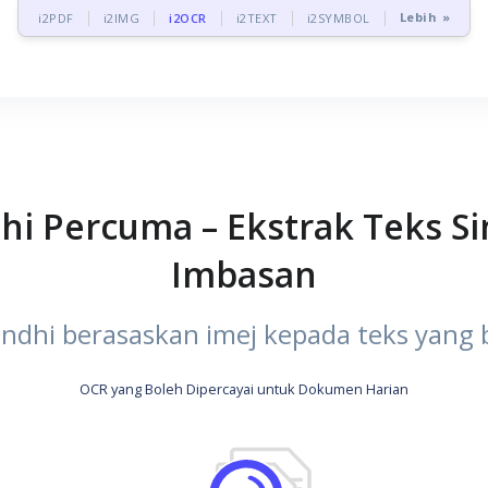
Lebih »
i2PDF
i2IMG
i2OCR
i2TEXT
i2SYMBOL
hi Percuma – Ekstrak Teks S
Imbasan
dhi berasaskan imej kepada teks yang bo
OCR yang Boleh Dipercayai untuk Dokumen Harian