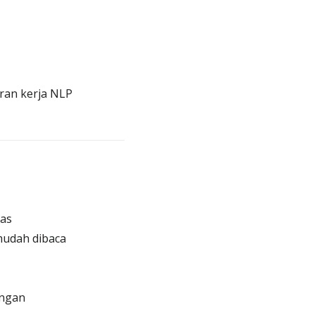
ran kerja NLP
bas
mudah dibaca
ungan