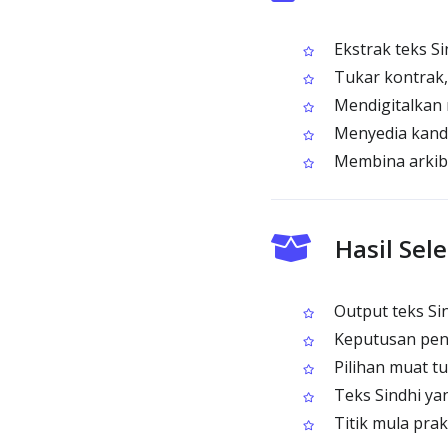
Ekstrak teks Si
Tukar kontrak, 
Mendigitalkan n
Menyedia kandu
Membina arkib 
Hasil Sel
Output teks Si
Keputusan peng
Pilihan muat t
Teks Sindhi yan
Titik mula pra