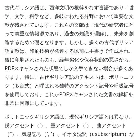
古代ギリシア語は、西洋文明の根幹をなす言語であり、哲
学、文学、科学など、多岐にわたる分野において重要な文
献が残されています。これらの文献は、現代の研究者にと
って貴重な情報源であり、過去の知識を理解し、未来を創
造するための礎となります。しかし、多くの古代ギリシア
語文献は、印刷技術が発達する以前に手書きで作成され、
後に印刷されたものも、経年劣化や保存状態の悪さから、
PDFスキャンされた状態でしか入手できない場合が多くあ
ります。特に、古代ギリシア語のテキストは、ポリトニッ
ク（多音式）と呼ばれる独特のアクセント記号や呼吸記号
を使用しており、これがPDFスキャンされた文書の解析を
非常に困難にしています。
ポリトニックギリシア語は、現代ギリシア語とは異なり、
鋭アクセント（´）、重アクセント（`）、曲アクセント
（˜）、気息記号（῾, ᾽）、イオタ沈黙（ι subscriptum）な