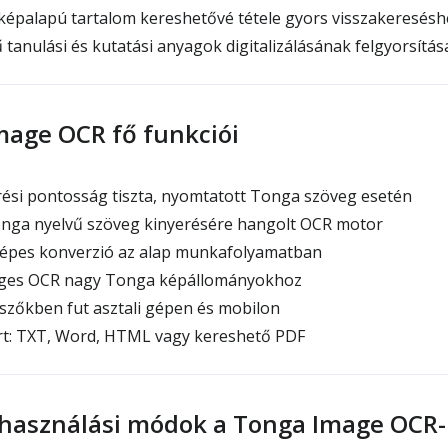
képalapú tartalom kereshetővé tétele gyors visszakeresésh
tanulási és kutatási anyagok digitalizálásának felgyorsítás
mage OCR fő funkciói
ési pontosság tiszta, nyomtatott Tonga szöveg esetén
onga nyelvű szöveg kinyerésére hangolt OCR motor
épes konverzió az alap munkafolyamatban
es OCR nagy Tonga képállományokhoz
őkben fut asztali gépen és mobilon
t: TXT, Word, HTML vagy kereshető PDF
lhasználási módok a Tonga Image OCR-