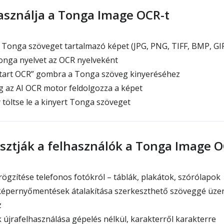
sználja a Tonga Image OCR-t
 Tonga szöveget tartalmazó képet (JPG, PNG, TIFF, BMP, GI
onga nyelvet az OCR nyelveként
Start OCR” gombra a Tonga szöveg kinyeréséhez
g az AI OCR motor feldolgozza a képet
 töltse le a kinyert Tonga szöveget
asztják a felhasználók a Tonga Image O
gzítése telefonos fotókról – táblák, plakátok, szórólapok
épernyőmentések átalakítása szerkeszthető szöveggé üze
z
újrafelhasználása gépelés nélkül, karakterről karakterre