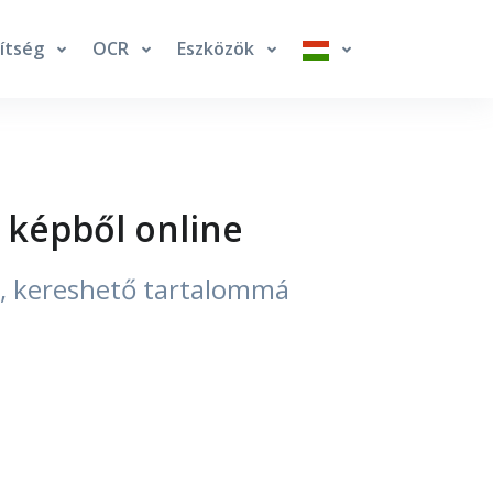
ítség
OCR
Eszközök
 képből online
ő, kereshető tartalommá