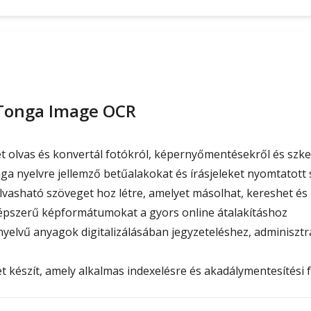
 Tonga Image OCR
 olvas és konvertál fotókról, képernyőmentésekről és szke
ga nyelvre jellemző betűalakokat és írásjeleket nyomtatot
vasható szöveget hoz létre, amelyet másolhat, kereshet és 
pszerű képformátumokat a gyors online átalakításhoz
yelvű anyagok digitalizálásában jegyzeteléshez, adminiszt
 készít, amely alkalmas indexelésre és akadálymentesítési