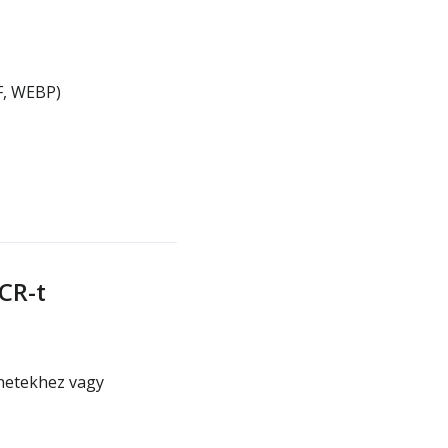
F, WEBP)
CR-t
netekhez vagy