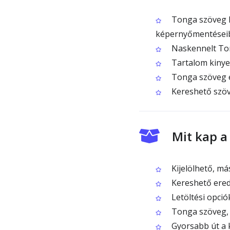
Tonga szöveg k
képernyőmentései
Naskennelt Ton
Tartalom kinye
Tonga szöveg e
Kereshető szöv
Mit kap a
Kijelölhető, m
Kereshető ered
Letöltési opció
Tonga szöveg, 
Gyorsabb út a k