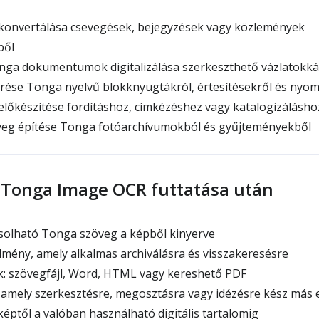
onvertálása csevegések, bejegyzések vagy közlemények
ből
ga dokumentumok digitalizálása szerkeszthető vázlatokká
rése Tonga nyelvű blokknyugtákról, értesítésekről és nyo
lőkészítése fordításhoz, címkézéshez vagy katalogizálásho
eg építése Tonga fotóarchívumokból és gyűjteményekből
 Tonga Image OCR futtatása után
ásolható Tonga szöveg a képből kinyerve
mény, amely alkalmas archiválásra és visszakeresésre
k: szövegfájl, Word, HTML vagy kereshető PDF
amely szerkesztésre, megosztásra vagy idézésre kész más
éptől a valóban használható digitális tartalomig