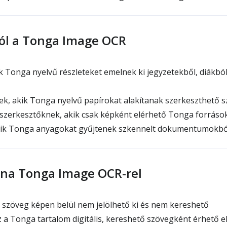
ól a Tonga Image OCR
 Tonga nyelvű részleteket emelnek ki jegyzetekből, diákbó
, akik Tonga nyelvű papírokat alakítanak szerkeszthető 
szerkesztőknek, akik csak képként elérhető Tonga forráso
ik Tonga anyagokat gyűjtenek szkennelt dokumentumokból
ána Tonga Image OCR-rel
 szöveg képen belül nem jelölhető ki és nem kereshető
a Tonga tartalom digitális, kereshető szövegként érhető e