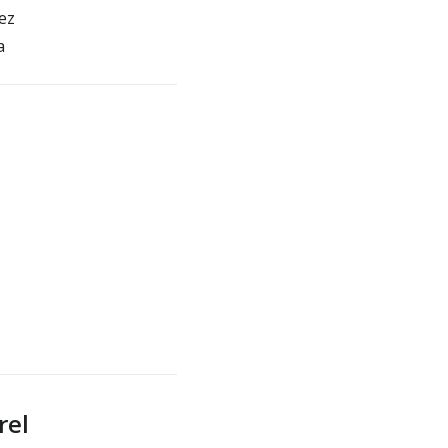
ez
a
rel