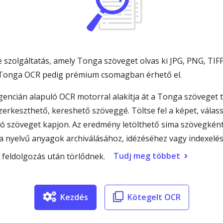
szolgáltatás, amely Tonga szöveget olvas ki JPG, PNG, TIF
 Tonga OCR pedig prémium csomagban érhető el.
encián alapuló OCR motorral alakítja át a Tonga szöveget t
erkeszthető, kereshető szöveggé. Töltse fel a képet, válas
lható szöveget kapjon. Az eredmény letölthető sima szöveg
ga nyelvű anyagok archiválásához, idézéséhez vagy indexe
Tudj meg többet
 a feldolgozás után törlődnek.
Kezdés
Kötegelt OCR