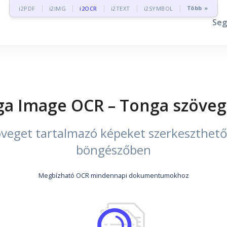
Több »
i2PDF
i2IMG
i2OCR
i2TEXT
i2SYMBOL
Seg
a Image OCR – Tonga szöveg
öveget tartalmazó képeket szerkeszthet
böngészőben
Megbízható OCR mindennapi dokumentumokhoz