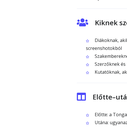
Kiknek sz
Diákoknak, akik
screenshotokból
Szakembereknek
Szerzőknek és 
Kutatóknak, ak
Előtte–ut
Előtte: a Tonga
Utána: ugyanaz 