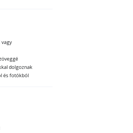
l vagy
szöveggé
kkal dolgoznak
 és fotókból
l