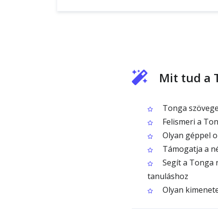
Mit tud a
Tonga szöveget
Felismeri a Ton
Olyan géppel ol
Támogatja a né
Segít a Tonga n
tanuláshoz
Olyan kimenetet