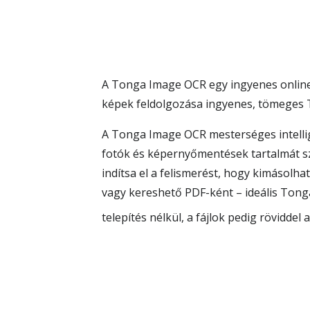
A Tonga Image OCR egy ingyenes online 
képek feldolgozása ingyenes, tömeges
A Tonga Image OCR mesterséges intellig
fotók és képernyőmentések tartalmát sz
indítsa el a felismerést, hogy kimáso
vagy kereshető PDF-ként – ideális Ton
telepítés nélkül, a fájlok pedig röviddel