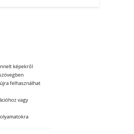
nnelt képekről
t szövegben
újra felhasználhat
rációhoz vagy
 folyamatokra