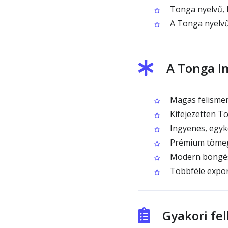
Tonga nyelvű, 
A Tonga nyelvű 
A Tonga I
Magas felismer
Kifejezetten T
Ingyenes, egyk
Prémium tömeg
Modern böngész
Többféle expor
Gyakori fe