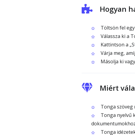
Hogyan ha
Töltsön fel egy
Válassza ki a T
Kattintson a „
Várja meg, amí
Másolja ki vagy
Miért vál
Tonga szöveg rö
Tonga nyelvű k
dokumentumokho
Tonga idézetek 