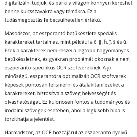
digitalizálni tudjuk, és bárki a világon könnyen kereshet
benne kulcsszavakra vagy témákra. Ez a
tudásmegosztás felbecsülhetetlen értékű.
Másodszor, az eszperantó betűkészlete speciális
karaktereket tartalmaz, mint például a ĉ, ĝ, ĥ, ĵ, ŝ és ŭ.
Ezek a karakterek nem részei a legtöbb hagyományos
betűkészletnek, és gyakran problémát okoznak a nem
eszperantó-specifikus OCR szoftvereknek. A jó
minőségű, eszperantóra optimalizált OCR szoftverek
képesek pontosan felismerni és átalakítani ezeket a
karaktereket, biztosítva a szöveg helyességét és
olvashatóságát. Ez különösen fontos a tudományos és
irodalmi szövegek esetében, ahol a legkisebb hiba is
torzíthatja a jelentést.
Harmadszor, az OCR hozzájárul az eszperantó nyelvű