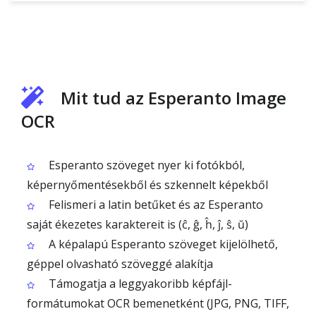
Mit tud az Esperanto Image
OCR
Esperanto szöveget nyer ki fotókból,
képernyőmentésekből és szkennelt képekből
Felismeri a latin betűket és az Esperanto
saját ékezetes karaktereit is (ĉ, ĝ, ĥ, ĵ, ŝ, ŭ)
A képalapú Esperanto szöveget kijelölhető,
géppel olvasható szöveggé alakítja
Támogatja a leggyakoribb képfájl-
formátumokat OCR bemenetként (JPG, PNG, TIFF,