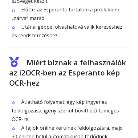
szöveget készít
Előtte: az Esperanto tartalom a pixelekben
„zárva” marad
Utána: géppel olvashatóvá válik kereséshez
és rendszerezéshez
Miért bíznak a felhasználók
az i2OCR-ben az Esperanto kép
OCR-hez
Átlátható folyamat: egy kép ingyenes
feldolgozása, igény szerint bővíthető tömeges
OCR-rel
A fájlok online kerülnek feldolgozásra, majd
30 percen belül automatikusan törlődnek