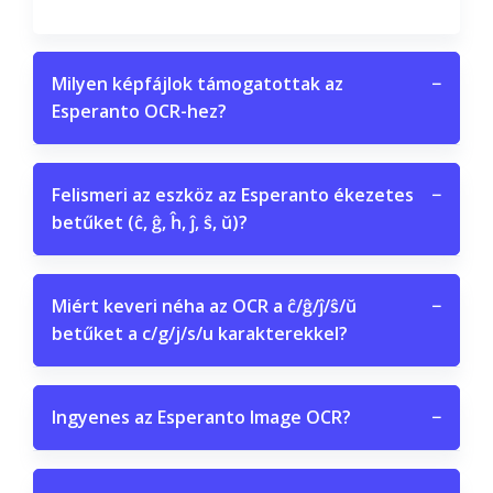
Milyen képfájlok támogatottak az
−
Esperanto OCR-hez?
Felismeri az eszköz az Esperanto ékezetes
−
betűket (ĉ, ĝ, ĥ, ĵ, ŝ, ŭ)?
Miért keveri néha az OCR a ĉ/ĝ/ĵ/ŝ/ŭ
−
betűket a c/g/j/s/u karakterekkel?
Ingyenes az Esperanto Image OCR?
−