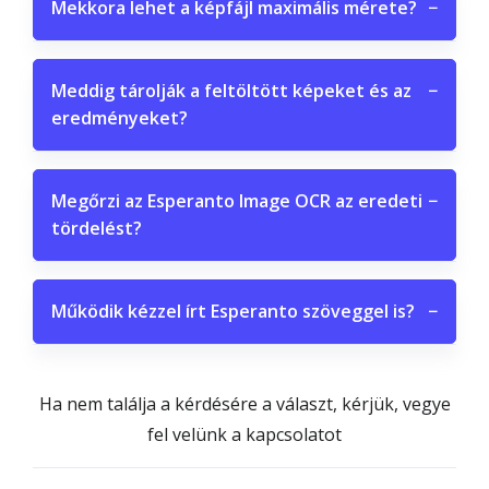
Mekkora lehet a képfájl maximális mérete?
−
Meddig tárolják a feltöltött képeket és az
−
eredményeket?
Megőrzi az Esperanto Image OCR az eredeti
−
tördelést?
Működik kézzel írt Esperanto szöveggel is?
−
Ha nem találja a kérdésére a választ, kérjük, vegye
fel velünk a kapcsolatot