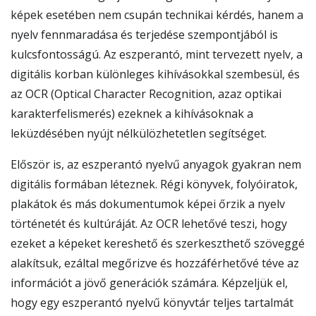
képek esetében nem csupán technikai kérdés, hanem a
nyelv fennmaradása és terjedése szempontjából is
kulcsfontosságú. Az eszperantó, mint tervezett nyelv, a
digitális korban különleges kihívásokkal szembesül, és
az OCR (Optical Character Recognition, azaz optikai
karakterfelismerés) ezeknek a kihívásoknak a
leküzdésében nyújt nélkülözhetetlen segítséget.
Először is, az eszperantó nyelvű anyagok gyakran nem
digitális formában léteznek. Régi könyvek, folyóiratok,
plakátok és más dokumentumok képei őrzik a nyelv
történetét és kultúráját. Az OCR lehetővé teszi, hogy
ezeket a képeket kereshető és szerkeszthető szöveggé
alakítsuk, ezáltal megőrizve és hozzáférhetővé téve az
információt a jövő generációk számára. Képzeljük el,
hogy egy eszperantó nyelvű könyvtár teljes tartalmát