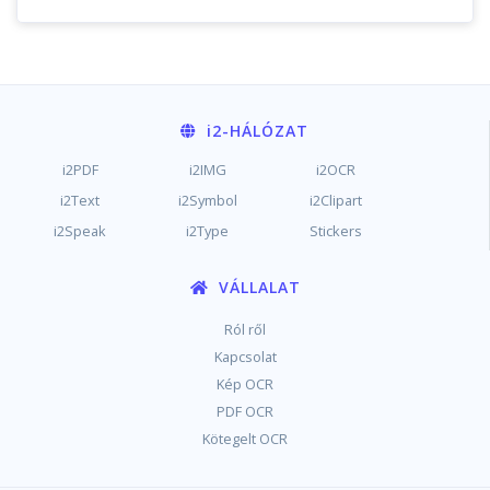
i2
-HÁLÓZAT
i2PDF
i2IMG
i2OCR
i2Text
i2Symbol
i2Clipart
i2Speak
i2Type
Stickers
VÁLLALAT
Ról ről
Kapcsolat
Kép OCR
PDF OCR
Kötegelt OCR