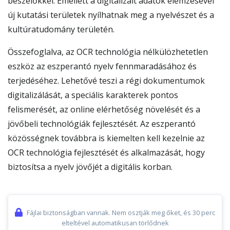
beszélőkkel. Emellett a digitalizált adatok elemzésével
új kutatási területek nyílhatnak meg a nyelvészet és a
kultúratudomány területén.
Összefoglalva, az OCR technológia nélkülözhetetlen
eszköz az eszperantó nyelv fennmaradásához és
terjedéséhez. Lehetővé teszi a régi dokumentumok
digitalizálását, a speciális karakterek pontos
felismerését, az online elérhetőség növelését és a
jövőbeli technológiák fejlesztését. Az eszperantó
közösségnek továbbra is kiemelten kell kezelnie az
OCR technológia fejlesztését és alkalmazását, hogy
biztosítsa a nyelv jövőjét a digitális korban.
Fájlai biztonságban vannak. Nem osztják meg őket, és 30 perc
elteltével automatikusan törlődnek