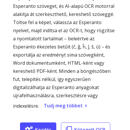
Esperanto szöveget, és AI-alapú OCR motorral
alakítja át szerkeszthető, kereshető szöveggé.
Töltse fel a képet, válassza az Esperanto
nyelvet, majd indítsa el az OCR-t, hogy rögzítse
a nyomtatott tartalmat – beleértve az
Esperanto ékezetes betűit (ĉ, ĝ, ĥ, ĵ, ŝ, ŭ) – és
exportálja az eredményt sima szövegként,
Word dokumentumként, HTML-ként vagy
kereshető PDF-ként. Minden a böngészőben
fut, telepítés nélkül, így egyszerűen
digitalizálhatja az Esperanto anyagokat
újrafelhasználásra, szerkesztésre vagy
Tudj meg többet
indexelésre.
Kezdés
Kötegelt OCR