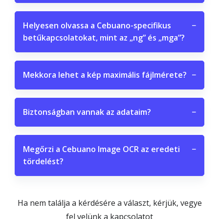
Helyesen olvassa a Cebuano-specifikus
−
betűkapcsolatokat, mint az „ng” és „mga”?
Mekkora lehet a kép maximális fájlmérete?
−
Biztonságban vannak az adataim?
−
Megőrzi a Cebuano Image OCR az eredeti
−
tördelést?
Ha nem találja a kérdésére a választ, kérjük, vegye
fel velünk a kapcsolatot