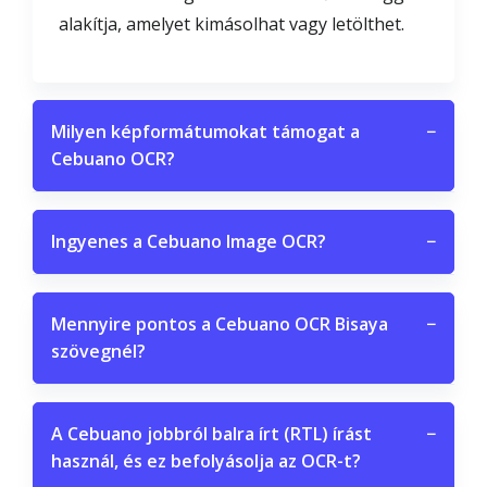
alakítja, amelyet kimásolhat vagy letölthet.
Milyen képformátumokat támogat a
−
Cebuano OCR?
Ingyenes a Cebuano Image OCR?
−
Mennyire pontos a Cebuano OCR Bisaya
−
szövegnél?
A Cebuano jobbról balra írt (RTL) írást
−
használ, és ez befolyásolja az OCR-t?