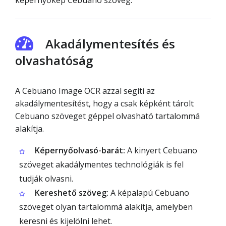
képernyőkép Cebuano szöveg.
Akadálymentesítés és
olvashatóság
A Cebuano Image OCR azzal segíti az
akadálymentesítést, hogy a csak képként tárolt
Cebuano szöveget géppel olvasható tartalommá
alakítja.
Képernyőolvasó-barát:
A kinyert Cebuano
szöveget akadálymentes technológiák is fel
tudják olvasni.
Kereshető szöveg:
A képalapú Cebuano
szöveget olyan tartalommá alakítja, amelyben
keresni és kijelölni lehet.