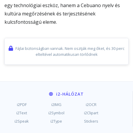
egy technológiai eszköz, hanem a Cebuano nyelv és
kultúra megőrzésének és terjesztésének
kulcsfontosságú eleme.
Fájlai biztonságban vannak. Nem osztják meg őket, és 30 perc
elteltével automatikusan törlődnek
i2
-HÁLÓZAT
i2PDF
i2IMG
i2OCR
i2Text
i2Symbol
i2Clipart
i2Speak
i2Type
Stickers