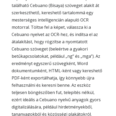
található Cebuano (Bisaya) szöveget alakít át
szerkeszthető, kereshető tartalommá egy
mesterséges intelligencián alapuló OCR
motorral. Töltse fel a képet, válassza ki a
Cebuano nyelvet az OCR-hez, és indítsa el az
átalakítást, hogy rögzítse a nyomtatott
Cebuano szöveget (beleértve a gyakori
betűkapcsolatokat, például „ng” és „mga”). Az
eredményt egyszerű szövegként, Word
dokumentumként, HTML-ként vagy kereshető
PDF-ként exportálhatja, így könnyebb újra
felhasználni és keresni benne. Az eszköz
teljesen böngészőben fut, telepítés nélkül,
ezért ideális a Cebuano nyelvű anyagok gyors
digitalizálására, például hirdetményekből,
tananyagokból és közösségi plakátokról.