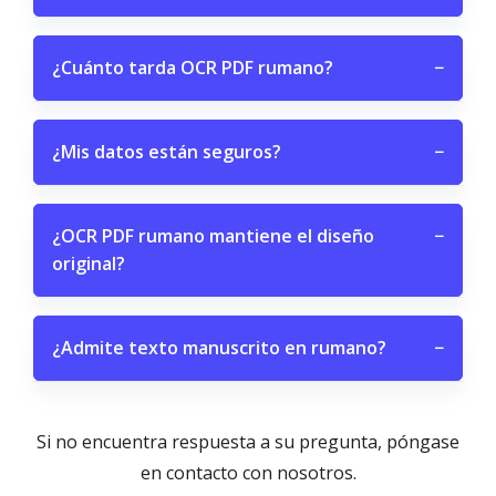
¿Cuánto tarda OCR PDF rumano?
−
¿Mis datos están seguros?
−
¿OCR PDF rumano mantiene el diseño
−
original?
¿Admite texto manuscrito en rumano?
−
Si no encuentra respuesta a su pregunta, póngase
en contacto con nosotros.