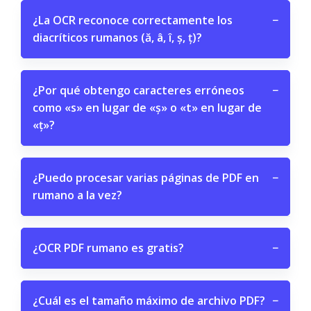
¿La OCR reconoce correctamente los
−
diacríticos rumanos (ă, â, î, ș, ț)?
¿Por qué obtengo caracteres erróneos
−
como «s» en lugar de «ș» o «t» en lugar de
«ț»?
¿Puedo procesar varias páginas de PDF en
−
rumano a la vez?
¿OCR PDF rumano es gratis?
−
¿Cuál es el tamaño máximo de archivo PDF?
−