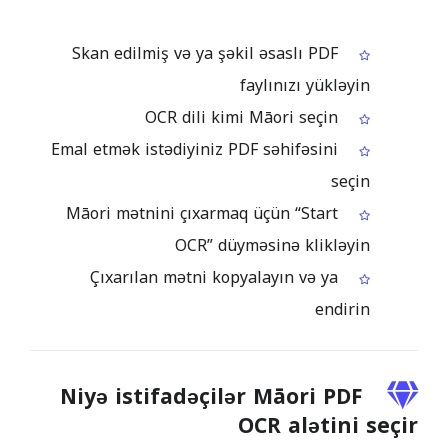
Skan edilmiş və ya şəkil əsaslı PDF
faylınızı yükləyin
OCR dili kimi Māori seçin
Emal etmək istədiyiniz PDF səhifəsini
seçin
Māori mətnini çıxarmaq üçün “Start
OCR” düyməsinə klikləyin
Çıxarılan mətni kopyalayın və ya
endirin
Niyə istifadəçilər Māori PDF
OCR alətini seçir