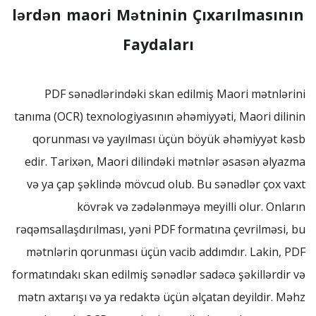
lərdən maori Mətninin Çıxarılmasının
Faydaları
PDF sənədlərindəki skan edilmiş Maori mətnlərini
tanıma (OCR) texnologiyasının əhəmiyyəti, Maori dilinin
qorunması və yayılması üçün böyük əhəmiyyət kəsb
edir. Tarixən, Maori dilindəki mətnlər əsasən əlyazma
və ya çap şəklində mövcud olub. Bu sənədlər çox vaxt
kövrək və zədələnməyə meyilli olur. Onların
rəqəmsallaşdırılması, yəni PDF formatına çevrilməsi, bu
mətnlərin qorunması üçün vacib addımdır. Lakin, PDF
formatındakı skan edilmiş sənədlər sadəcə şəkillərdir və
mətn axtarışı və ya redaktə üçün əlçatan deyildir. Məhz