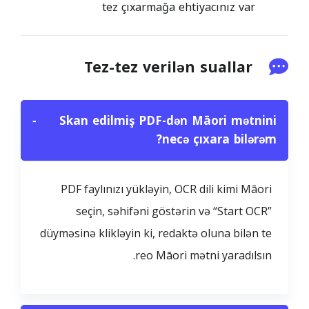
tez çıxarmağa ehtiyacınız var
Tez-tez verilən suallar
−
Skan edilmiş PDF-dən Māori mətnini
necə çıxara bilərəm?
PDF faylınızı yükləyin, OCR dili kimi Māori
seçin, səhifəni göstərin və “Start OCR”
düyməsinə klikləyin ki, redaktə oluna bilən te
reo Māori mətni yaradılsın.