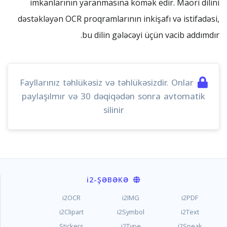
imkanlarının yaranmasına kömək edir. Maori dilini
dəstəkləyən OCR proqramlarının inkişafı və istifadəsi,
bu dilin gələcəyi üçün vacib addımdır.
Fayllarınız təhlükəsiz və təhlükəsizdir. Onlar
paylaşılmır və 30 dəqiqədən sonra avtomatik
silinir
i2
-ŞƏBƏKƏ
i2OCR
i2IMG
i2PDF
i2Clipart
i2Symbol
i2Text
Stickers
i2Type
i2Speak