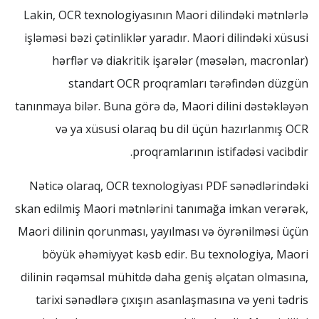
Lakin, OCR texnologiyasının Maori dilindəki mətnlərlə
işləməsi bəzi çətinliklər yaradır. Maori dilindəki xüsusi
hərflər və diakritik işarələr (məsələn, macronlar)
standart OCR proqramları tərəfindən düzgün
tanınmaya bilər. Buna görə də, Maori dilini dəstəkləyən
və ya xüsusi olaraq bu dil üçün hazırlanmış OCR
proqramlarının istifadəsi vacibdir.
Nəticə olaraq, OCR texnologiyası PDF sənədlərindəki
skan edilmiş Maori mətnlərini tanımağa imkan verərək,
Maori dilinin qorunması, yayılması və öyrənilməsi üçün
böyük əhəmiyyət kəsb edir. Bu texnologiya, Maori
dilinin rəqəmsal mühitdə daha geniş əlçatan olmasına,
tarixi sənədlərə çıxışın asanlaşmasına və yeni tədris