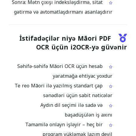
Sonra: Mətn çıxışı indeksləşdirmə, sitat
gətirmə və avtomatlaşdırmanı asanlaşdırır
İstifadəçilər niyə Māori PDF
OCR üçün i2OCR-yə güvənir
Səhifə-səhifə Māori OCR üçün hesab
yaratmağa ehtiyac yoxdur
Te reo Māori ilə yazılmış standart çap
sənədləri üçün sabit nəticələr
Aydın dil seçimi ilə sadə və
başadüşülən iş axını
Tamamilə onlayn işləyir – heç bir
proqram yükləmək lazım deyil