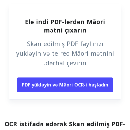
Elə indi PDF-lərdən Māori
mətni çıxarın
Skan edilmiş PDF faylınızı
yükləyin və te reo Māori mətnini
dərhal çevirin.
PDF yükləyin və Māori OCR-i başladın
OCR istifadə edərək Skan edilmiş PDF-