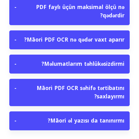
−
PDF faylı üçün maksimal ölçü nə
qədərdir?
−
Māori PDF OCR nə qədər vaxt aparır?
−
Məlumatlarım təhlükəsizdirmi?
−
Māori PDF OCR səhifə tərtibatını
saxlayırmı?
−
Māori əl yazısı da tanınırmı?