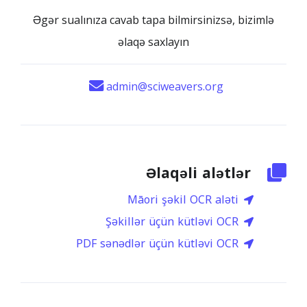
Əgər sualınıza cavab tapa bilmirsinizsə, bizimlə
əlaqə saxlayın
admin@sciweavers.org
Əlaqəli alətlər
Māori şəkil OCR aləti
Şəkillər üçün kütləvi OCR
PDF sənədlər üçün kütləvi OCR