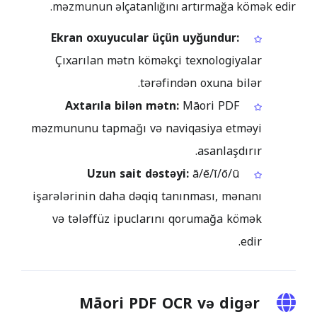
məzmunun əlçatanlığını artırmağa kömək edir.
Ekran oxuyucular üçün uyğundur:
Çıxarılan mətn köməkçi texnologiyalar
tərəfindən oxuna bilər.
Axtarıla bilən mətn:
Māori PDF
məzmununu tapmağı və naviqasiya etməyi
asanlaşdırır.
Uzun sait dəstəyi:
ā/ē/ī/ō/ū
işarələrinin daha dəqiq tanınması, mənanı
və tələffüz ipuclarını qorumağa kömək
edir.
Māori PDF OCR və digər