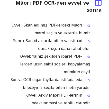
Māori PDF OCR-dən əvvəl və
sonra
Əvvəl: Skan edilmiş PDF-lərdəki Māori
mətni seçilə və axtarıla bilmir
Sonra: Sənəd axtarıla bilən və istinad
etmək üçün daha rahat olur
Əvvəl: Yalnız şəkildən ibarət PDF-
lərdən uzun saitli sözləri kopyalamaq
mümkün deyil
Sonra: OCR digər fayllarda istifadə edə
biləcəyiniz seçilə bilən mətn yaradır
Əvvəl: Arxiv Māori PDF-lərinin
indekslənməsi və təhlili çətindir