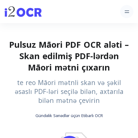
Pulsuz Māori PDF OCR aləti –
Skan edilmiş PDF-lərdən
Māori mətni çıxarın
te reo Māori mətnli skan və şəkil
əsaslı PDF-ləri seçilə bilən, axtarıla
bilən mətnə çevirin
Gündəlik Sənədlər üçün Etibarlı OCR