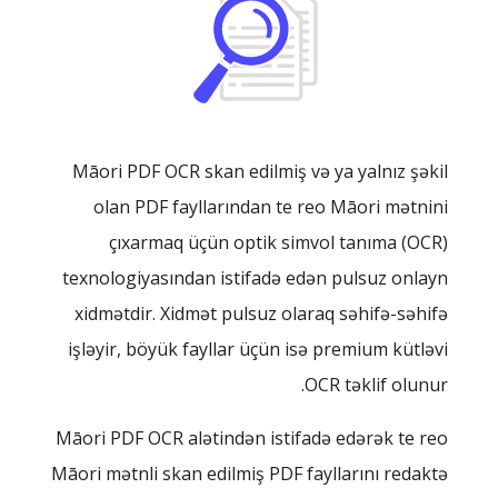
Māori PDF OCR skan edilmiş və ya yalnız şəkil
olan PDF fayllarından te reo Māori mətnini
çıxarmaq üçün optik simvol tanıma (OCR)
texnologiyasından istifadə edən pulsuz onlayn
xidmətdir. Xidmət pulsuz olaraq səhifə-səhifə
işləyir, böyük fayllar üçün isə premium kütləvi
OCR təklif olunur.
Māori PDF OCR alətindən istifadə edərək te reo
Māori mətnli skan edilmiş PDF fayllarını redaktə