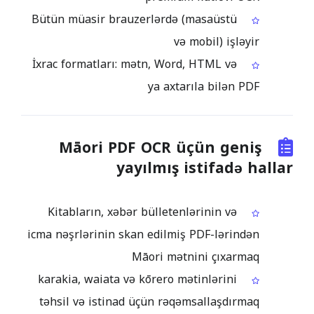
Bütün müasir brauzerlərdə (masaüstü
və mobil) işləyir
İxrac formatları: mətn, Word, HTML və
ya axtarıla bilən PDF
Māori PDF OCR üçün geniş
yayılmış istifadə hallar
Kitabların, xəbər bülletenlərinin və
icma nəşrlərinin skan edilmiş PDF-lərindən
Māori mətnini çıxarmaq
karakia, waiata və kōrero mətinlərini
təhsil və istinad üçün rəqəmsallaşdırmaq