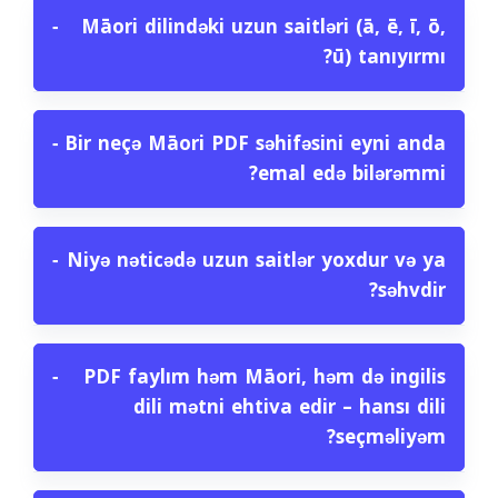
−
Māori dilindəki uzun saitləri (ā, ē, ī, ō,
ū) tanıyırmı?
−
Bir neçə Māori PDF səhifəsini eyni anda
emal edə bilərəmmi?
−
Niyə nəticədə uzun saitlər yoxdur və ya
səhvdir?
−
PDF faylım həm Māori, həm də ingilis
dili mətni ehtiva edir – hansı dili
seçməliyəm?