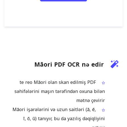
Māori PDF OCR nə edir
te reo Māori olan skan edilmiş PDF
səhifələrini maşın tərəfindən oxuna bilən
mətnə çevirir
Māori işarələrini və uzun saitləri (ā, ē,
ī, ō, ū) tanıyır, bu da yazılış dəqiqliyini