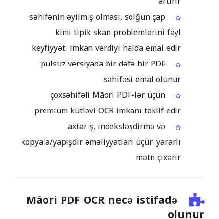
artırır
səhifənin əyilmiş olması, solğun çap
kimi tipik skan problemlərini fayl
keyfiyyəti imkan verdiyi halda emal edir
pulsuz versiyada bir dəfə bir PDF
səhifəsi emal olunur
çoxsəhifəli Māori PDF-lər üçün
premium kütləvi OCR imkanı təklif edir
axtarış, indeksləşdirmə və
kopyala/yapışdır əməliyyatları üçün yararlı
mətn çıxarır
Māori PDF OCR necə istifadə
olunur