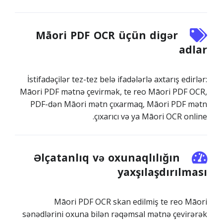
Māori PDF OCR üçün digər
adlar
İstifadəçilər tez-tez belə ifadələrlə axtarış edirlər:
Māori PDF mətnə çevirmək, te reo Māori PDF OCR,
PDF-dən Māori mətn çıxarmaq, Māori PDF mətn
çıxarıcı və ya Māori OCR online.
Əlçatanlıq və oxunaqlılığın
yaxşılaşdırılması
Māori PDF OCR skan edilmiş te reo Māori
sənədlərini oxuna bilən rəqəmsal mətnə çevirərək