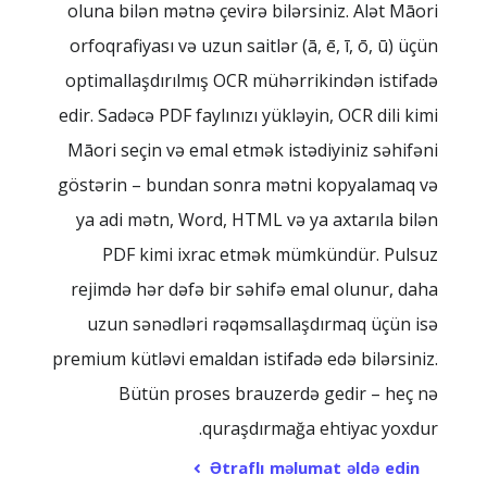
oluna bilən mətnə çevirə bilərsiniz. Alət Māori
orfoqrafiyası və uzun saitlər (ā, ē, ī, ō, ū) üçün
optimallaşdırılmış OCR mühərrikindən istifadə
edir. Sadəcə PDF faylınızı yükləyin, OCR dili kimi
Māori seçin və emal etmək istədiyiniz səhifəni
göstərin – bundan sonra mətni kopyalamaq və
ya adi mətn, Word, HTML və ya axtarıla bilən
PDF kimi ixrac etmək mümkündür. Pulsuz
rejimdə hər dəfə bir səhifə emal olunur, daha
uzun sənədləri rəqəmsallaşdırmaq üçün isə
premium kütləvi emaldan istifadə edə bilərsiniz.
Bütün proses brauzerdə gedir – heç nə
quraşdırmağa ehtiyac yoxdur.
Ətraflı məlumat əldə edin