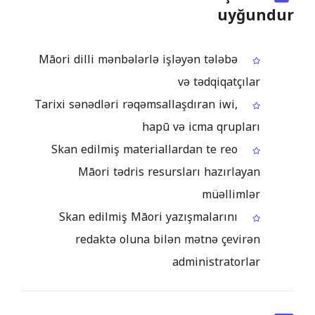
uyğundur
Māori dilli mənbələrlə işləyən tələbə
və tədqiqatçılar
Tarixi sənədləri rəqəmsallaşdıran iwi,
hapū və icma qrupları
Skan edilmiş materiallardan te reo
Māori tədris resursları hazırlayan
müəllimlər
Skan edilmiş Māori yazışmalarını
redaktə oluna bilən mətnə çevirən
administratorlar