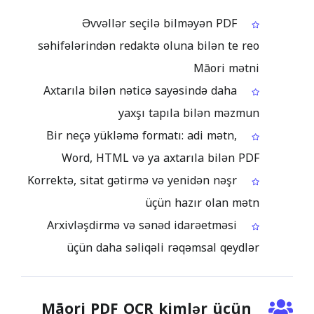
Əvvəllər seçilə bilməyən PDF
səhifələrindən redaktə oluna bilən te reo
Māori mətni
Axtarıla bilən nəticə sayəsində daha
yaxşı tapıla bilən məzmun
Bir neçə yükləmə formatı: adi mətn,
Word, HTML və ya axtarıla bilən PDF
Korrektə, sitat gətirmə və yenidən nəşr
üçün hazır olan mətn
Arxivləşdirmə və sənəd idarəetməsi
üçün daha səliqəli rəqəmsal qeydlər
Māori PDF OCR kimlər üçün