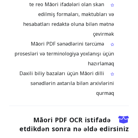
te reo Māori ifadələri olan skan
edilmiş formaları, məktubları və
hesabatları redaktə oluna bilən mətnə
çevirmək
Māori PDF sənədlərini tərcümə
prosesləri və terminologiya yoxlanışı üçün
hazırlamaq
Daxili biliy bazaları üçün Māori dilli
sənədlərin axtarıla bilən arxivlərini
qurmaq
Māori PDF OCR istifadə
etdikdən sonra nə əldə edirsiniz