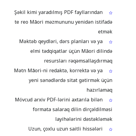
Şəkil kimi yaradılmış PDF fayllarından
te reo Māori məzmununu yenidən istifadə
etmək
Məktəb qeydləri, dərs planları və ya
elmi tədqiqatlar üçün Māori dilində
resursları rəqəmsallaşdırmaq
Mətn Māori-ni redaktə, korrektə və ya
yeni sənədlərdə sitat gətirmək üçün
hazırlamaq
Mövcud arxiv PDF-lərini axtarıla bilən
formata salaraq dilin dirçəldilməsi
layihələrini dəstəkləmək
Uzun, çoxlu uzun saitli hissələri