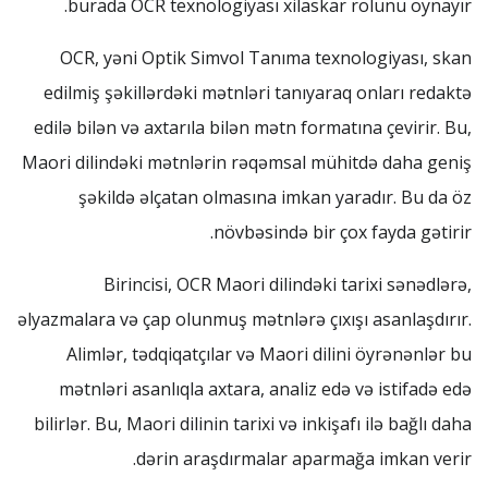
burada OCR texnologiyası xilaskar rolunu oynayır.
OCR, yəni Optik Simvol Tanıma texnologiyası, skan
edilmiş şəkillərdəki mətnləri tanıyaraq onları redaktə
edilə bilən və axtarıla bilən mətn formatına çevirir. Bu,
Maori dilindəki mətnlərin rəqəmsal mühitdə daha geniş
şəkildə əlçatan olmasına imkan yaradır. Bu da öz
növbəsində bir çox fayda gətirir.
Birincisi, OCR Maori dilindəki tarixi sənədlərə,
əlyazmalara və çap olunmuş mətnlərə çıxışı asanlaşdırır.
Alimlər, tədqiqatçılar və Maori dilini öyrənənlər bu
mətnləri asanlıqla axtara, analiz edə və istifadə edə
bilirlər. Bu, Maori dilinin tarixi və inkişafı ilə bağlı daha
dərin araşdırmalar aparmağa imkan verir.