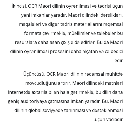
İkincisi, OCR Maori dilinin öyrənilməsi və tədrisi üçün
yeni imkanlar yaradır. Maori dilindəki dərslikləri,
məqalələri və digər tədris materiallarını rəqəmsal
formata çevirməklə, müəllimlər və tələbələr bu
resurslara daha asan çıxış əldə edirlər. Bu da Maori
dilinin öyrənilməsi prosesini daha əlçatan və cəlbedici
edir.
Üçüncüsü, OCR Maori dilinin rəqəmsal mühitdə
mövcudluğunu artırır. Maori dilindəki mətnləri
internetdə axtarıla bilən hala gətirməklə, bu dilin daha
geniş auditoriyaya çatmasına imkan yaradır. Bu, Maori
dilinin qlobal səviyyədə tanınması və dəstəklənməsi
üçün vacibdir.