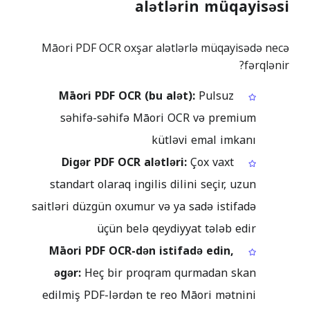
alətlərin müqayisəsi
Māori PDF OCR oxşar alətlərlə müqayisədə necə
fərqlənir?
Māori PDF OCR (bu alət):
Pulsuz
səhifə-səhifə Māori OCR və premium
kütləvi emal imkanı
Digər PDF OCR alətləri:
Çox vaxt
standart olaraq ingilis dilini seçir, uzun
saitləri düzgün oxumur və ya sadə istifadə
üçün belə qeydiyyat tələb edir
Māori PDF OCR-dən istifadə edin,
əgər:
Heç bir proqram qurmadan skan
edilmiş PDF-lərdən te reo Māori mətnini