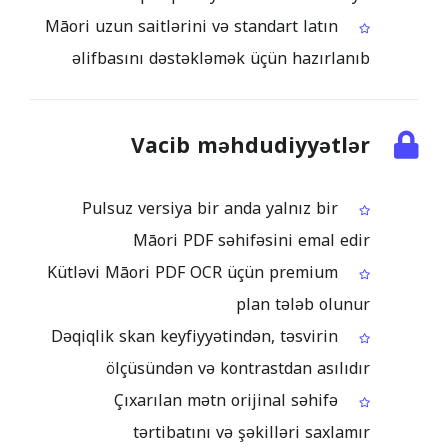
Māori uzun saitlərini və standart latın
əlifbasını dəstəkləmək üçün hazırlanıb
Vacib məhdudiyyətlər
Pulsuz versiya bir anda yalnız bir
Māori PDF səhifəsini emal edir
Kütləvi Māori PDF OCR üçün premium
plan tələb olunur
Dəqiqlik skan keyfiyyətindən, təsvirin
ölçüsündən və kontrastdan asılıdır
Çıxarılan mətn orijinal səhifə
tərtibatını və şəkilləri saxlamır