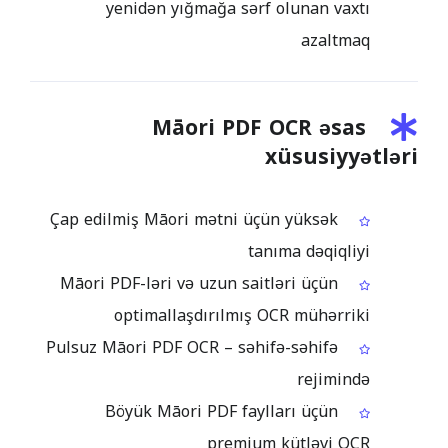
yenidən yığmağa sərf olunan vaxtı
azaltmaq
Māori PDF OCR əsas
xüsusiyyətləri
Çap edilmiş Māori mətni üçün yüksək
tanıma dəqiqliyi
Māori PDF-ləri və uzun saitləri üçün
optimallaşdırılmış OCR mühərriki
Pulsuz Māori PDF OCR – səhifə-səhifə
rejimində
Böyük Māori PDF faylları üçün
premium kütləvi OCR