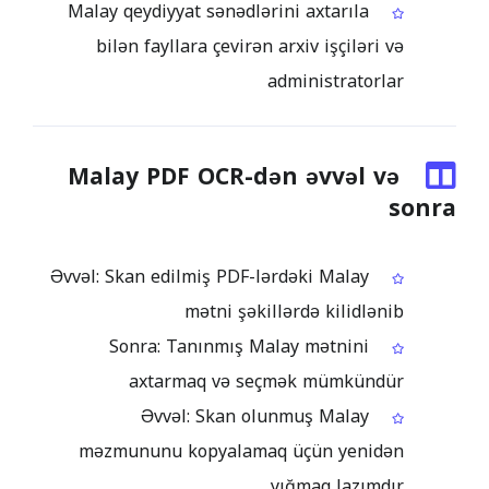
Malay qeydiyyat sənədlərini axtarıla
bilən fayllara çevirən arxiv işçiləri və
administratorlar
Malay PDF OCR-dən əvvəl və
sonra
Əvvəl: Skan edilmiş PDF-lərdəki Malay
mətni şəkillərdə kilidlənib
Sonra: Tanınmış Malay mətnini
axtarmaq və seçmək mümkündür
Əvvəl: Skan olunmuş Malay
məzmununu kopyalamaq üçün yenidən
yığmaq lazımdır