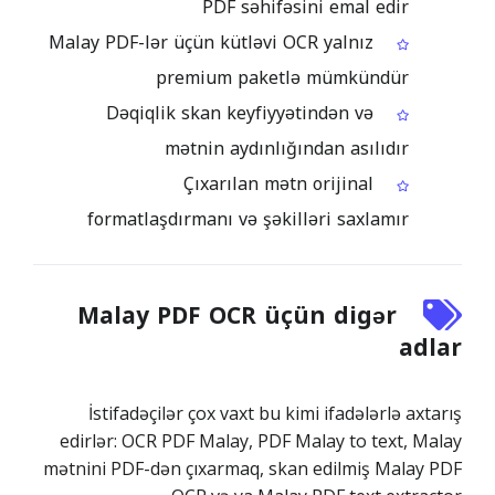
PDF səhifəsini emal edir
Malay PDF-lər üçün kütləvi OCR yalnız
premium paketlə mümkündür
Dəqiqlik skan keyfiyyətindən və
mətnin aydınlığından asılıdır
Çıxarılan mətn orijinal
formatlaşdırmanı və şəkilləri saxlamır
Malay PDF OCR üçün digər
adlar
İstifadəçilər çox vaxt bu kimi ifadələrlə axtarış
edirlər: OCR PDF Malay, PDF Malay to text, Malay
mətnini PDF-dən çıxarmaq, skan edilmiş Malay PDF