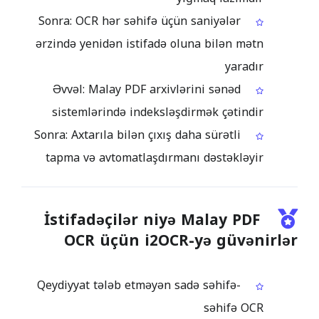
Sonra: OCR hər səhifə üçün saniyələr
ərzində yenidən istifadə oluna bilən mətn
yaradır
Əvvəl: Malay PDF arxivlərini sənəd
sistemlərində indeksləşdirmək çətindir
Sonra: Axtarıla bilən çıxış daha sürətli
tapma və avtomatlaşdırmanı dəstəkləyir
İstifadəçilər niyə Malay PDF
OCR üçün i2OCR-yə güvənirlər
Qeydiyyat tələb etməyən sadə səhifə-
səhifə OCR