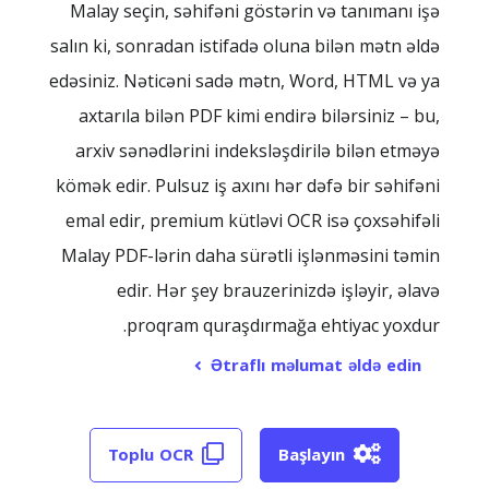
Malay seçin, səhifəni göstərin və tanımanı işə
salın ki, sonradan istifadə oluna bilən mətn əldə
edəsiniz. Nəticəni sadə mətn, Word, HTML və ya
axtarıla bilən PDF kimi endirə bilərsiniz – bu,
arxiv sənədlərini indeksləşdirilə bilən etməyə
kömək edir. Pulsuz iş axını hər dəfə bir səhifəni
emal edir, premium kütləvi OCR isə çoxsəhifəli
Malay PDF-lərin daha sürətli işlənməsini təmin
edir. Hər şey brauzerinizdə işləyir, əlavə
proqram quraşdırmağa ehtiyac yoxdur.
Ətraflı məlumat əldə edin
Toplu OCR
Başlayın