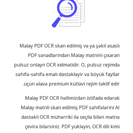
Malay PDF OCR skan edilmiş və ya şəkil əsaslı
PDF sənədlərindən Malay mətnini çıxaran
pulsuz onlayn OCR xidmətidir. O, pulsuz rejimdə
səhifə-səhifə emalı dəstəkləyir və böyük fayllar
üçün əlavə premium kütləvi rejim təklif edir.
Malay PDF OCR həllimizdən istifadə edərək
Malay mətnli skan edilmiş PDF səhifələrini AI
dəstəkli OCR mühərriki ilə seçilə bilən mətnə
çevirə bilərsiniz. PDF yükləyin, OCR dili kimi