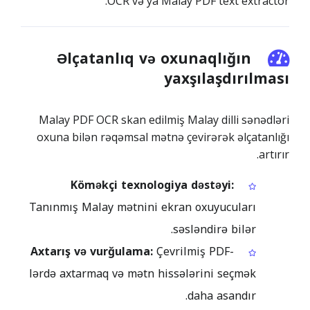
OCR və ya Malay PDF text extractor.
Əlçatanlıq və oxunaqlığın
yaxşılaşdırılması
Malay PDF OCR skan edilmiş Malay dilli sənədləri
oxuna bilən rəqəmsal mətnə çevirərək əlçatanlığı
artırır.
Köməkçi texnologiya dəstəyi:
Tanınmış Malay mətnini ekran oxuyucuları
səsləndirə bilər.
Axtarış və vurğulama:
Çevrilmiş PDF-
lərdə axtarmaq və mətn hissələrini seçmək
daha asandır.