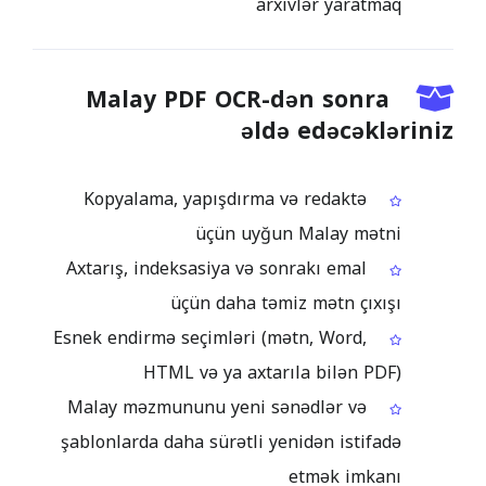
arxivlər yaratmaq
Malay PDF OCR-dən sonra
əldə edəcəkləriniz
Kopyalama, yapışdırma və redaktə
üçün uyğun Malay mətni
Axtarış, indeksasiya və sonrakı emal
üçün daha təmiz mətn çıxışı
Esnek endirmə seçimləri (mətn, Word,
HTML və ya axtarıla bilən PDF)
Malay məzmununu yeni sənədlər və
şablonlarda daha sürətli yenidən istifadə
etmək imkanı