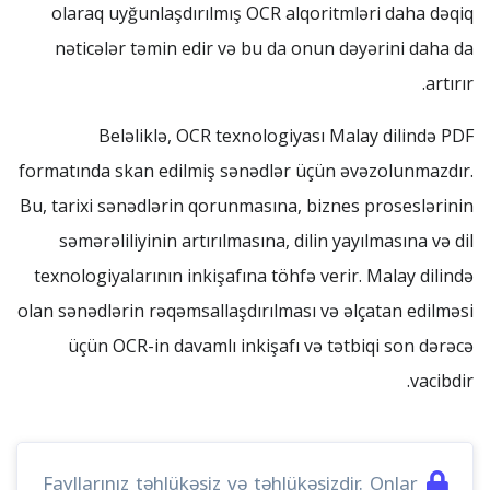
olaraq uyğunlaşdırılmış OCR alqoritmləri daha dəqiq
nəticələr təmin edir və bu da onun dəyərini daha da
artırır.
Beləliklə, OCR texnologiyası Malay dilində PDF
formatında skan edilmiş sənədlər üçün əvəzolunmazdır.
Bu, tarixi sənədlərin qorunmasına, biznes proseslərinin
səmərəliliyinin artırılmasına, dilin yayılmasına və dil
texnologiyalarının inkişafına töhfə verir. Malay dilində
olan sənədlərin rəqəmsallaşdırılması və əlçatan edilməsi
üçün OCR-in davamlı inkişafı və tətbiqi son dərəcə
vacibdir.
Fayllarınız təhlükəsiz və təhlükəsizdir. Onlar