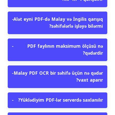
−
Alət eyni PDF-də Malay və İngilis qarışıq
səhifələrlə işləyə bilərmi?
−
PDF faylının maksimum ölçüsü nə
qədərdir?
−
Malay PDF OCR bir səhifə üçün nə qədər
vaxt aparır?
−
Yüklədiyim PDF-lər serverdə saxlanılır?