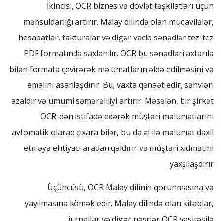
İkincisi, OCR biznes və dövlət təşkilatları üçün
məhsuldarlığı artırır. Malay dilində olan müqavilələr,
hesabatlar, fakturalar və digər vacib sənədlər tez-tez
PDF formatında saxlanılır. OCR bu sənədləri axtarıla
bilən formata çevirərək məlumatların əldə edilməsini və
emalını asanlaşdırır. Bu, vaxta qənaət edir, səhvləri
azaldır və ümumi səmərəliliyi artırır. Məsələn, bir şirkət
OCR-dən istifadə edərək müştəri məlumatlarını
avtomatik olaraq çıxara bilər, bu da əl ilə məlumat daxil
etməyə ehtiyacı aradan qaldırır və müştəri xidmətini
yaxşılaşdırır.
Üçüncüsü, OCR Malay dilinin qorunmasına və
yayılmasına kömək edir. Malay dilində olan kitablar,
jurnallar və digər nəşrlər OCR vasitəsilə