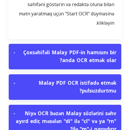
səhifəni göstərin və redaktə oluna bilən
mətn yaratmaq üçün "Start OCR" düyməsinə
klikləyin.
−
Çoxsəhifəli Malay PDF-in hamısını bir
anda OCR etmək olar?
−
Malay PDF OCR istifadə etmək
pulsuzdurtmu?
−
Niyə OCR bəzən Malay sözlərini səhv
ayırd edir, məsələn "di" ilə "cl" və ya "rn"
ilə "m"-i qarışdırır?