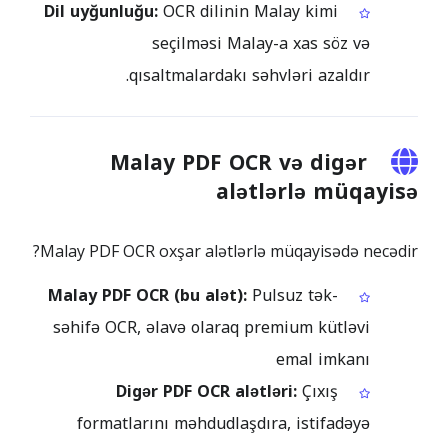
Dil uyğunluğu:
OCR dilinin Malay kimi
seçilməsi Malay-a xas söz və
qısaltmalardakı səhvləri azaldır.
Malay PDF OCR və digər
alətlərlə müqayisə
Malay PDF OCR oxşar alətlərlə müqayisədə necədir?
Malay PDF OCR (bu alət):
Pulsuz tək-
səhifə OCR, əlavə olaraq premium kütləvi
emal imkanı
Digər PDF OCR alətləri:
Çıxış
formatlarını məhdudlaşdıra, istifadəyə