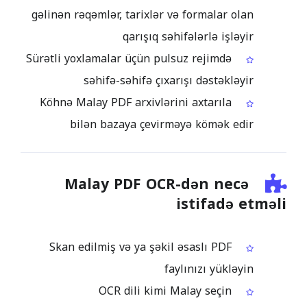
gəlinən rəqəmlər, tarixlər və formalar olan
qarışıq səhifələrlə işləyir
Sürətli yoxlamalar üçün pulsuz rejimdə
səhifə-səhifə çıxarışı dəstəkləyir
Köhnə Malay PDF arxivlərini axtarıla
bilən bazaya çevirməyə kömək edir
Malay PDF OCR-dən necə
istifadə etməli
Skan edilmiş və ya şəkil əsaslı PDF
faylınızı yükləyin
OCR dili kimi Malay seçin