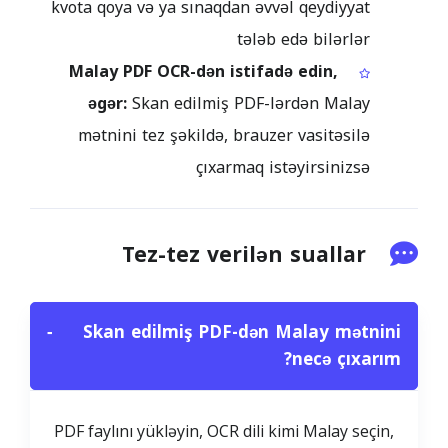
kvota qoya və ya sınaqdan əvvəl qeydiyyat
tələb edə bilərlər
Malay PDF OCR-dən istifadə edin,
əgər:
Skan edilmiş PDF-lərdən Malay
mətnini tez şəkildə, brauzer vasitəsilə
çıxarmaq istəyirsinizsə
Tez-tez verilən suallar
−
Skan edilmiş PDF-dən Malay mətnini
necə çıxarım?
PDF faylını yükləyin, OCR dili kimi Malay seçin,