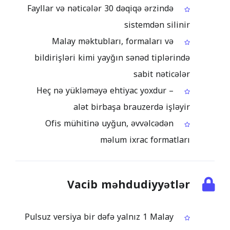
Fayllar və nəticələr 30 dəqiqə ərzində
sistemdən silinir
Malay məktubları, formaları və
bildirişləri kimi yayğın sənəd tiplərində
sabit nəticələr
Heç nə yükləməyə ehtiyac yoxdur –
alət birbaşa brauzerdə işləyir
Ofis mühitinə uyğun, əvvəlcədən
məlum ixrac formatları
Vacib məhdudiyyətlər
Pulsuz versiya bir dəfə yalnız 1 Malay