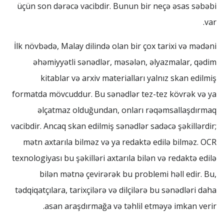
üçün son dərəcə vacibdir. Bunun bir neçə əsas səbəbi
var.
İlk növbədə, Malay dilində olan bir çox tarixi və mədəni
əhəmiyyətli sənədlər, məsələn, əlyazmalar, qədim
kitablar və arxiv materialları yalnız skan edilmiş
formatda mövcuddur. Bu sənədlər tez-tez kövrək və ya
əlçatmaz olduğundan, onları rəqəmsallaşdırmaq
vacibdir. Ancaq skan edilmiş sənədlər sadəcə şəkillərdir;
mətn axtarıla bilməz və ya redaktə edilə bilməz. OCR
texnologiyası bu şəkilləri axtarıla bilən və redaktə edilə
bilən mətnə çevirərək bu problemi həll edir. Bu,
tədqiqatçılara, tarixçilərə və dilçilərə bu sənədləri daha
asan araşdırmağa və təhlil etməyə imkan verir.