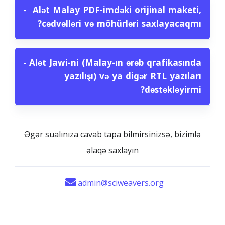
−
Alət Malay PDF-imdəki orijinal maketi,
cədvəlləri və möhürləri saxlayacaqmı?
−
Alət Jawi-ni (Malay-ın ərəb qrafikasında
yazılışı) və ya digər RTL yazıları
dəstəkləyirmi?
Əgər sualınıza cavab tapa bilmirsinizsə, bizimlə
əlaqə saxlayın
admin@sciweavers.org