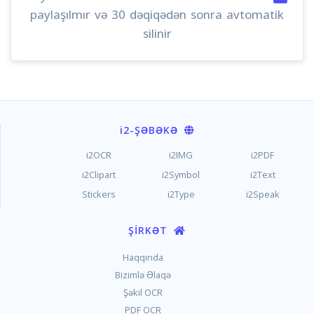
paylaşılmır və 30 dəqiqədən sonra avtomatik
silinir
i2
-ŞƏBƏKƏ
i2OCR
i2IMG
i2PDF
i2Clipart
i2Symbol
i2Text
Stickers
i2Type
i2Speak
ŞIRKƏT
Haqqında
Bizimlə Əlaqə
Şəkil OCR
PDF OCR