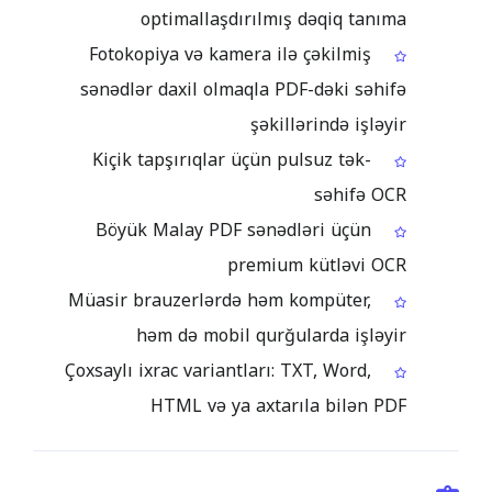
optimallaşdırılmış dəqiq tanıma
Fotokopiya və kamera ilə çəkilmiş
sənədlər daxil olmaqla PDF-dəki səhifə
şəkillərində işləyir
Kiçik tapşırıqlar üçün pulsuz tək-
səhifə OCR
Böyük Malay PDF sənədləri üçün
premium kütləvi OCR
Müasir brauzerlərdə həm kompüter,
həm də mobil qurğularda işləyir
Çoxsaylı ixrac variantları: TXT, Word,
HTML və ya axtarıla bilən PDF