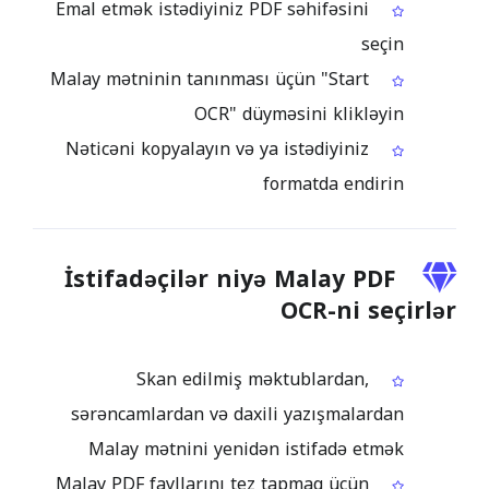
Emal etmək istədiyiniz PDF səhifəsini
seçin
Malay mətninin tanınması üçün "Start
OCR" düyməsini klikləyin
Nəticəni kopyalayın və ya istədiyiniz
formatda endirin
İstifadəçilər niyə Malay PDF
OCR-ni seçirlər
Skan edilmiş məktublardan,
sərəncamlardan və daxili yazışmalardan
Malay mətnini yenidən istifadə etmək
Malay PDF fayllarını tez tapmaq üçün