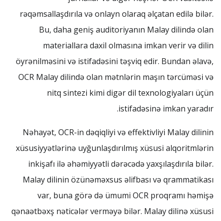
rəqəmsallaşdırıla və onlayn olaraq əlçatan edilə bilər.
Bu, daha geniş auditoriyanın Malay dilində olan
materiallara daxil olmasına imkan verir və dilin
öyrənilməsini və istifadəsini təşviq edir. Bundan əlavə,
OCR Malay dilində olan mətnlərin maşın tərcüməsi və
nitq sintezi kimi digər dil texnologiyaları üçün
istifadəsinə imkan yaradır.
Nəhayət, OCR-in dəqiqliyi və effektivliyi Malay dilinin
xüsusiyyətlərinə uyğunlaşdırılmış xüsusi alqoritmlərin
inkişafı ilə əhəmiyyətli dərəcədə yaxşılaşdırıla bilər.
Malay dilinin özünəməxsus əlifbası və qrammatikası
var, buna görə də ümumi OCR proqramı həmişə
qənaətbəxş nəticələr verməyə bilər. Malay dilinə xüsusi