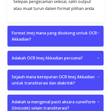
Selepas pengecaman selesai, salin output
atau muat turun dalam format pilihan anda.
Format imej mana yang disokong untuk OCR
−
Akkadian?
Adakah OCR Imej Akkadian percuma?
−
Sejauh mana ketepatan OCR Imej Akkadian
−
untuk transliterasi dan diakritik?
Adakah ia mengenal pasti aksara cuneiform
−
(Unicode) selain transliterasi?