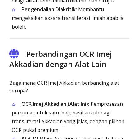
didigitalkan lebih mudah ditemui dan dirujuk.
Pengendalian Diakritik:
Membantu
mengekalkan aksara transliterasi ilmiah apabila
boleh.
Perbandingan OCR Imej
Akkadian dengan Alat Lain
Bagaimana OCR Imej Akkadian berbanding alat
serupa?
OCR Imej Akkadian (Alat Ini):
Pemprosesan
percuma untuk satu imej, hasil kukuh bagi
transliterasi Akkadian yang jelas, dengan pilihan
OCR pukal premium
Alat OCR lain:
Selalunya fokus pada bahasa