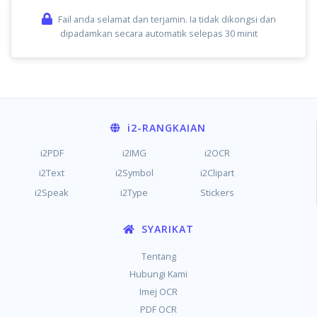
Fail anda selamat dan terjamin. Ia tidak dikongsi dan
dipadamkan secara automatik selepas 30 minit
i2
-RANGKAIAN
i2PDF
i2IMG
i2OCR
i2Text
i2Symbol
i2Clipart
i2Speak
i2Type
Stickers
SYARIKAT
Tentang
Hubungi Kami
Imej OCR
PDF OCR