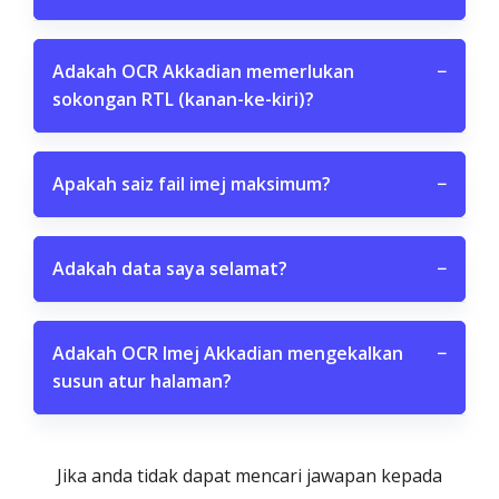
Adakah OCR Akkadian memerlukan
−
sokongan RTL (kanan-ke-kiri)?
Apakah saiz fail imej maksimum?
−
Adakah data saya selamat?
−
Adakah OCR Imej Akkadian mengekalkan
−
susun atur halaman?
Jika anda tidak dapat mencari jawapan kepada