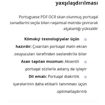
yaxşılaşdırılması
Portuguese PDF OCR skan olunmuş portuqal
sənədlərini seçilə bilən rəqəmsal mətndə çevirərək
əlçatanlığı yüksəldir.
Köməkçi texnologiyalar üçün
hazırdır:
Çıxarılan portuqal mətn ekran
oxuyucuları tərəfindən səsləndirilə bilər.
Asan tapılan məzmun:
Aksentli
portuqal sözlərlə axtarış da işləyir.
Dil emalı:
Portuqal diakritik
işarələrinin daha etibarlı tanınması üçün
optimallaşdırılıb.