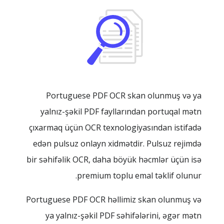
Portuguese PDF OCR skan olunmuş və ya
yalnız-şəkil PDF fayllarından portuqal mətn
çıxarmaq üçün OCR texnologiyasından istifadə
edən pulsuz onlayn xidmətdir. Pulsuz rejimdə
bir səhifəlik OCR, daha böyük həcmlər üçün isə
premium toplu emal təklif olunur.
Portuguese PDF OCR həllimiz skan olunmuş və
ya yalnız-şəkil PDF səhifələrini, əgər mətn