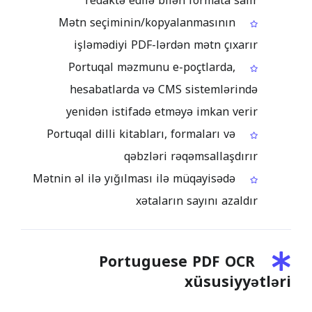
redaktə edilə bilən formata salır
Mətn seçiminin/kopyalanmasının
işləmədiyi PDF-lərdən mətn çıxarır
Portuqal məzmunu e-poçtlarda,
hesabatlarda və CMS sistemlərində
yenidən istifadə etməyə imkan verir
Portuqal dilli kitabları, formaları və
qəbzləri rəqəmsallaşdırır
Mətnin əl ilə yığılması ilə müqayisədə
xətaların sayını azaldır
Portuguese PDF OCR
xüsusiyyətləri