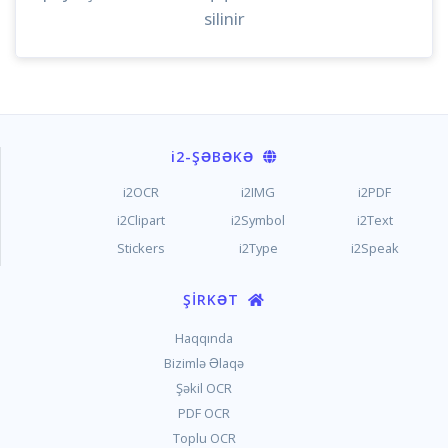
silinir
i2
-ŞƏBƏKƏ
i2OCR
i2IMG
i2PDF
i2Clipart
i2Symbol
i2Text
Stickers
i2Type
i2Speak
ŞIRKƏT
Haqqında
Bizimlə Əlaqə
Şəkil OCR
PDF OCR
Toplu OCR