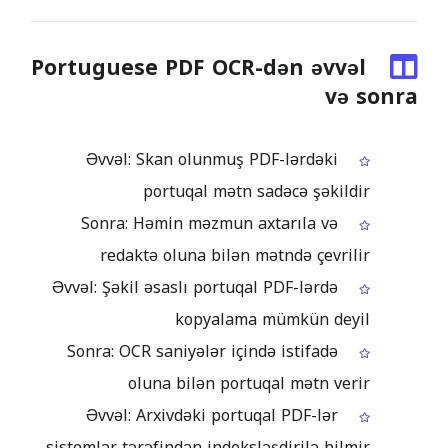
Portuguese PDF OCR-dən əvvəl
və sonra
Əvvəl: Skan olunmuş PDF-lərdəki
portuqal mətn sadəcə şəkildir
Sonra: Həmin məzmun axtarıla və
redaktə oluna bilən mətndə çevrilir
Əvvəl: Şəkil əsaslı portuqal PDF-lərdə
kopyalama mümkün deyil
Sonra: OCR saniyələr içində istifadə
oluna bilən portuqal mətn verir
Əvvəl: Arxivdəki portuqal PDF-lər
sistemlər tərəfindən indeksləşdirilə bilmir