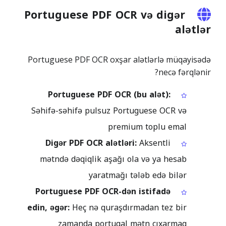
Portuguese PDF OCR və digər
alətlər
Portuguese PDF OCR oxşar alətlərlə müqayisədə
necə fərqlənir?
Portuguese PDF OCR (bu alət):
Səhifə-səhifə pulsuz Portuguese OCR və
premium toplu emal
Digər PDF OCR alətləri:
Aksentli
mətndə dəqiqlik aşağı ola və ya hesab
yaratmağı tələb edə bilər
Portuguese PDF OCR-dən istifadə
edin, əgər:
Heç nə quraşdırmadan tez bir
zamanda portuqal mətn çıxarmaq