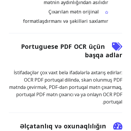
mətnin aydınlığından asılıdır
Çıxarılan mətn orijinal
formatlaşdırmanı və şəkilləri saxlamır
Portuguese PDF OCR üçün
başqa adlar
İstifadəçilər çox vaxt belə ifadələrlə axtarış edirlər:
OCR PDF portuqal dilində, skan olunmuş PDF
mətndə çevirmək, PDF-dən portuqal mətn çıxarmaq,
portuqal PDF mətn çıxarıcı və ya onlayn OCR PDF
portuqal.
Əlçatanlıq və oxunaqlılığın