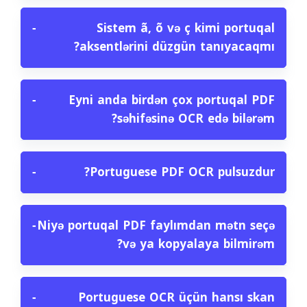
−
Sistem ã, õ və ç kimi portuqal
aksentlərini düzgün tanıyacaqmı?
−
Eyni anda birdən çox portuqal PDF
səhifəsinə OCR edə bilərəm?
−
Portuguese PDF OCR pulsuzdur?
−
Niyə portuqal PDF faylımdan mətn seçə
və ya kopyalaya bilmirəm?
−
Portuguese OCR üçün hansı skan