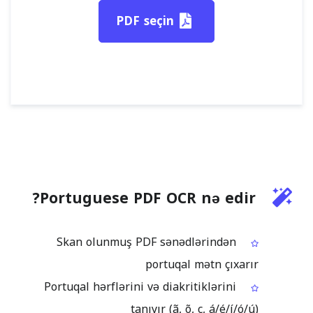
PDF seçin
Portuguese PDF OCR nə edir?
Skan olunmuş PDF sənədlərindən
portuqal mətn çıxarır
Portuqal hərflərini və diakritiklərini
tanıyır (ã, õ, ç, á/é/í/ó/ú)