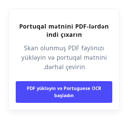
Portuqal mətnini PDF-lərdən
indi çıxarın
Skan olunmuş PDF faylınızı
yükləyin və portuqal mətnini
dərhal çevirin.
PDF yükləyin və Portuguese OCR
başladın