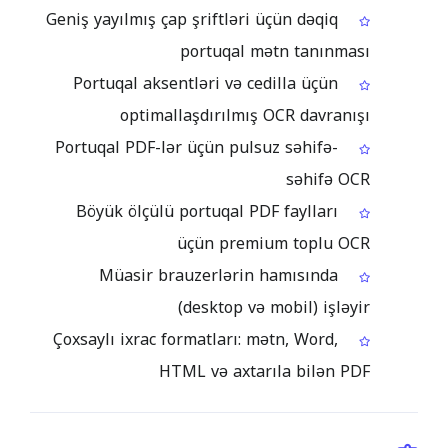
Geniş yayılmış çap şriftləri üçün dəqiq
portuqal mətn tanınması
Portuqal aksentləri və cedilla üçün
optimallaşdırılmış OCR davranışı
Portuqal PDF-lər üçün pulsuz səhifə-
səhifə OCR
Böyük ölçülü portuqal PDF faylları
üçün premium toplu OCR
Müasir brauzerlərin hamısında
(desktop və mobil) işləyir
Çoxsaylı ixrac formatları: mətn, Word,
HTML və axtarıla bilən PDF