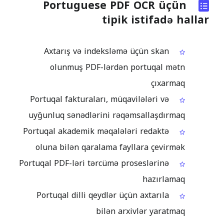
Portuguese PDF OCR üçün
tipik istifadə hallar
Axtarış və indeksləmə üçün skan
olunmuş PDF-lərdən portuqal mətn
çıxarmaq
Portuqal fakturaları, müqavilələri və
uyğunluq sənədlərini rəqəmsallaşdırmaq
Portuqal akademik məqalələri redaktə
oluna bilən qaralama fayllara çevirmək
Portuqal PDF-ləri tərcümə proseslərinə
hazırlamaq
Portuqal dilli qeydlər üçün axtarıla
bilən arxivlər yaratmaq