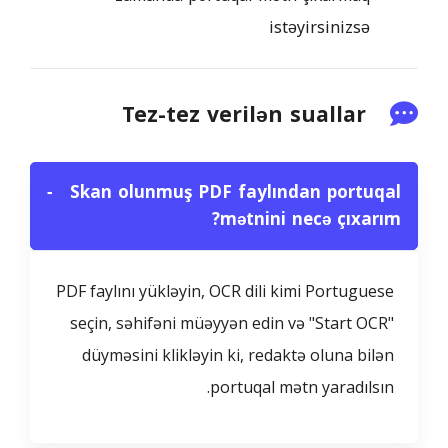
istəyirsinizsə
Tez-tez verilən suallar
−
Skan olunmuş PDF faylından portuqal
mətnini necə çıxarım?
PDF faylını yükləyin, OCR dili kimi Portuguese
seçin, səhifəni müəyyən edin və "Start OCR"
düyməsini klikləyin ki, redaktə oluna bilən
portuqal mətn yaradılsın.