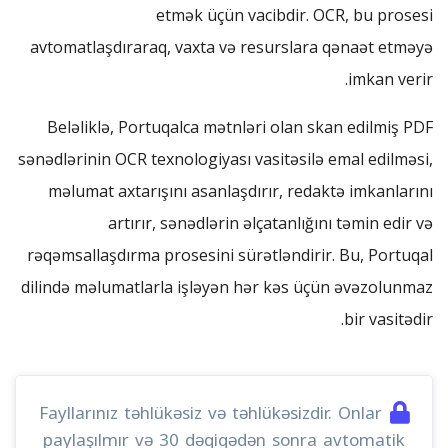
etmək üçün vacibdir. OCR, bu prosesi
avtomatlaşdıraraq, vaxta və resurslara qənaət etməyə
imkan verir.
Beləliklə, Portuqalca mətnləri olan skan edilmiş PDF
sənədlərinin OCR texnologiyası vasitəsilə emal edilməsi,
məlumat axtarışını asanlaşdırır, redaktə imkanlarını
artırır, sənədlərin əlçatanlığını təmin edir və
rəqəmsallaşdırma prosesini sürətləndirir. Bu, Portuqal
dilində məlumatlarla işləyən hər kəs üçün əvəzolunmaz
bir vasitədir.
Fayllarınız təhlükəsiz və təhlükəsizdir. Onlar
paylaşılmır və 30 dəqiqədən sonra avtomatik