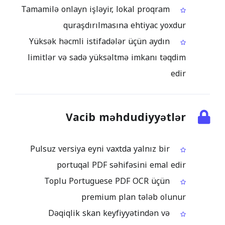
Tamamilə onlayn işləyir, lokal proqram
quraşdırılmasına ehtiyac yoxdur
Yüksək həcmli istifadələr üçün aydın
limitlər və sadə yüksəltmə imkanı təqdim
edir
Vacib məhdudiyyətlər
Pulsuz versiya eyni vaxtda yalnız bir
portuqal PDF səhifəsini emal edir
Toplu Portuguese PDF OCR üçün
premium plan tələb olunur
Dəqiqlik skan keyfiyyətindən və