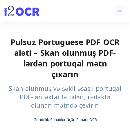
Pulsuz Portuguese PDF OCR
aləti – Skan olunmuş PDF-
lərdən portuqal mətn
çıxarın
Skan olunmuş və şəkil əsaslı portuqal
PDF-ləri axtarıla bilən, redaktə
olunan mətndə çevirin
Gündəlik Sənədlər üçün Etibarlı OCR