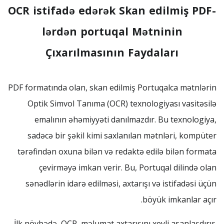
OCR istifadə edərək Skan edilmiş PDF-
lərdən portuqal Mətninin
Çıxarılmasının Faydaları
PDF formatında olan, skan edilmiş Portuqalca mətnlərin
Optik Simvol Tanıma (OCR) texnologiyası vasitəsilə
emalının əhəmiyyəti danılmazdır. Bu texnologiya,
sadəcə bir şəkil kimi saxlanılan mətnləri, kompüter
tərəfindən oxuna bilən və redaktə edilə bilən formata
çevirməyə imkan verir. Bu, Portuqal dilində olan
sənədlərin idarə edilməsi, axtarışı və istifadəsi üçün
böyük imkanlar açır.
İlk növbədə, OCR, məlumat axtarışını xeyli asanlaşdırır.