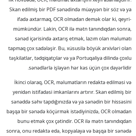
Skan edilmiş bir PDF sənədində müəyyən bir söz və ya
ifadə axtarmaq, OCR olmadan demək olar ki, qeyri-
mümkündür. Lakin, OCR ilə mətn tanındıqdan sonra,
sənəd içərisində axtarış etmək, lazım olan məlumatı
tapmaq çox sadələşir. Bu, xüsusilə böyük arxivləri olan
təşkilatlar, tədqiqatçılar və ya Portuqaliya dilində çoxlu
sənədlərlə işləyən hər kəs üçün çox dəyərlidir.
İkinci olaraq, OCR, məlumatların redaktə edilməsi və
yenidən istifadəsi imkanlarını artırır. Skan edilmiş bir
sənəddə səhv tapdığınızda və ya sənədin bir hissəsini
başqa bir sənədə köçürmək istədiyinizdə, OCR olmadan
bunu etmək çox çətindir. OCR ilə mətn tanındıqdan
sonra, onu redaktə edə, kopyalaya və başqa bir sənədə