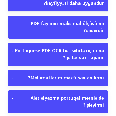
keyfiyyəti daha uyğundur?
−
PDF faylının maksimal ölçüsü nə
qədərdir?
−
Portuguese PDF OCR hər səhifə üçün nə
qədər vaxt aparır?
−
Məlumatlarım məxfi saxlanılırmı?
−
Alət əlyazma portuqal mətnlə də
işləyirmi?