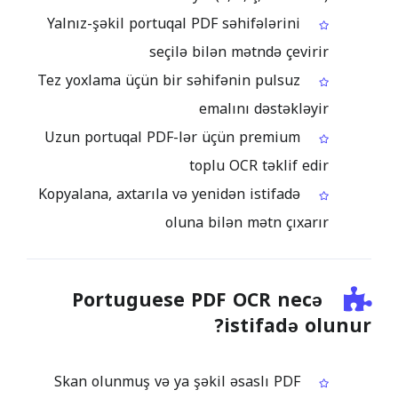
Yalnız-şəkil portuqal PDF səhifələrini
seçilə bilən mətndə çevirir
Tez yoxlama üçün bir səhifənin pulsuz
emalını dəstəkləyir
Uzun portuqal PDF-lər üçün premium
toplu OCR təklif edir
Kopyalana, axtarıla və yenidən istifadə
oluna bilən mətn çıxarır
Portuguese PDF OCR necə
istifadə olunur?
Skan olunmuş və ya şəkil əsaslı PDF