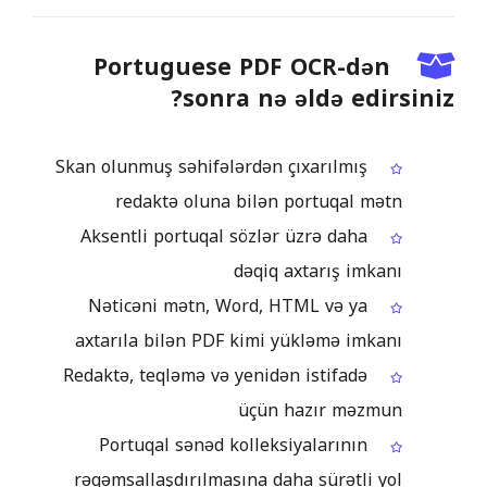
Portuguese PDF OCR-dən
sonra nə əldə edirsiniz?
Skan olunmuş səhifələrdən çıxarılmış
redaktə oluna bilən portuqal mətn
Aksentli portuqal sözlər üzrə daha
dəqiq axtarış imkanı
Nəticəni mətn, Word, HTML və ya
axtarıla bilən PDF kimi yükləmə imkanı
Redaktə, teqləmə və yenidən istifadə
üçün hazır məzmun
Portuqal sənəd kolleksiyalarının
rəqəmsallaşdırılmasına daha sürətli yol