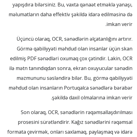
yapışdıra bilərsiniz. Bu, vaxta qənaət etməklə yanaşı,
məlumatların daha effektiv şəkildə idarə edilməsinə də
imkan verir.
Üçüncü olaraq, OCR, sənədlərin əlçatanlığını artırır.
Görmə qabiliyyəti məhdud olan insanlar üçün skan
edilmiş PDF sənədləri oxumaq çox çətindir. Lakin, OCR
ilə mətn tanındıqdan sonra, ekran oxuyucular sənədin
məzmununu səsləndirə bilər. Bu, görmə qabiliyyəti
məhdud olan insanların Portuqalca sənədlərə bərabər
şəkildə daxil olmalarına imkan verir.
Son olaraq, OCR, sənədlərin rəqəmsallaşdırılması
prosesini sürətləndirir. Kağız sənədlərini rəqəmsal
formata çevirmək, onları saxlamaq, paylaşmaq və idarə