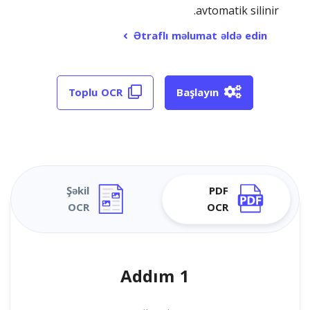
avtomatik silinir.
Ətraflı məlumat əldə edin
Toplu OCR
Başlayın
Şəkil
PDF
OCR
OCR
Addım 1