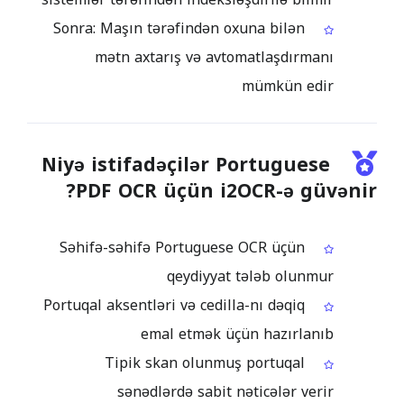
Sonra: Maşın tərəfindən oxuna bilən
mətn axtarış və avtomatlaşdırmanı
mümkün edir
Niyə istifadəçilər Portuguese
PDF OCR üçün i2OCR-ə güvənir?
Səhifə-səhifə Portuguese OCR üçün
qeydiyyat tələb olunmur
Portuqal aksentləri və cedilla-nı dəqiq
emal etmək üçün hazırlanıb
Tipik skan olunmuş portuqal
sənədlərdə sabit nəticələr verir