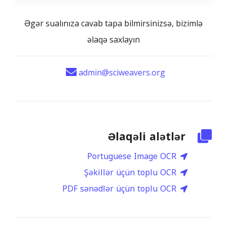
Əgər sualınıza cavab tapa bilmirsinizsə, bizimlə
əlaqə saxlayın
admin@sciweavers.org
Əlaqəli alətlər
Portuguese Image OCR
Şəkillər üçün toplu OCR
PDF sənədlər üçün toplu OCR