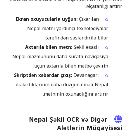
əlçatanlığı artırır.
Ekran oxuyucularla uyğun:
Çıxarılan
Nepal mətni yardımçı texnologiyalar
tərəfindən səsləndirilə bilər.
Axtarıla bilən mətn:
Şəkil əsaslı
Nepal məzmununu daha sürətli naviqasiya
üçün axtarıla bilən mətbə çevirin.
Skriptdən xəbərdar çıxış:
Devanagari
diakritiklərinin daha düzgün emalı Nepal
mətninin oxunaqlığını artırır.
Nepal Şəkil OCR və Digər
Alətlərin Müqayisəsi