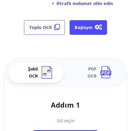
Ətraflı məlumat əldə edin
Toplu OCR
Başlayın
Şəkil
PDF
OCR
OCR
Addım 1
Dil seçin