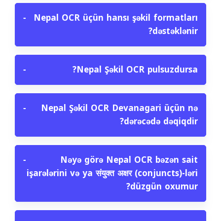
−
Nepal OCR üçün hansı şəkil formatları
dəstəklənir?
−
Nepal Şəkil OCR pulsuzdursa?
−
Nepal Şəkil OCR Devanagari üçün nə
dərəcədə dəqiqdir?
−
Nəyə görə Nepal OCR bəzən sait
işarələrini və ya संयुक्त अक्षर (conjuncts)-ləri
düzgün oxumur?