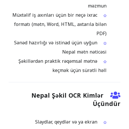
məzmun
Müxtəlif iş axınları üçün bir neçə ixrac
formatı (mətn, Word, HTML, axtarıla bilən
PDF)
Sənəd hazırlığı və istinad üçün uyğun
Nepal mətn nəticəsi
Şəkillərdən praktik rəqəmsal mətnə
keçmək üçün sürətli həll
Nepal Şəkil OCR Kimlər
Üçündür
Slaydlar, qeydlər və ya ekran