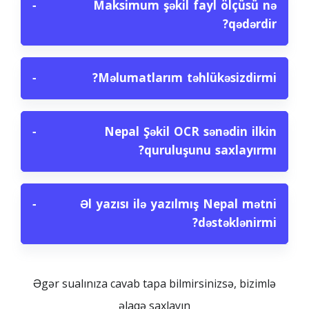
−
Maksimum şəkil fayl ölçüsü nə
qədərdir?
−
Məlumatlarım təhlükəsizdirmi?
−
Nepal Şəkil OCR sənədin ilkin
quruluşunu saxlayırmı?
−
Əl yazısı ilə yazılmış Nepal mətni
dəstəklənirmi?
Əgər sualınıza cavab tapa bilmirsinizsə, bizimlə
əlaqə saxlayın