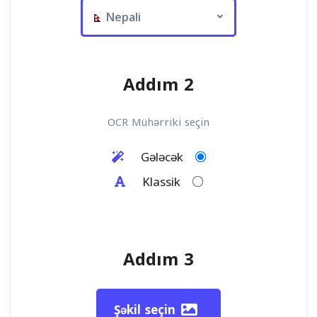
Nepali
Addım 2
OCR Mühərriki seçin
Gələcək
Klassik
Addım 3
Şəkil seçin