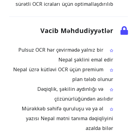
sürətli OCR icraları üçün optimallaşdırılıb
Vacib Məhdudiyyətlər
Pulsuz OCR hər çevirmədə yalnız bir
Nepal şəklini emal edir
Nepal üzrə kütləvi OCR üçün premium
plan tələb olunur
Dəqiqlik, şəkilin aydınlığı və
çözünürlüğündən asılıdır
Mürəkkəb səhifə quruluşu və ya əl
yazısı Nepal mətni tanıma dəqiqliyini
azalda bilər