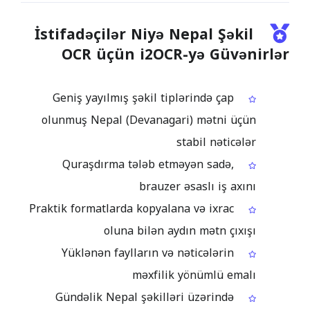
İstifadəçilər Niyə Nepal Şəkil
OCR üçün i2OCR-yə Güvənirlər
Geniş yayılmış şəkil tiplərində çap
olunmuş Nepal (Devanagari) mətni üçün
stabil nəticələr
Quraşdırma tələb etməyən sadə,
brauzer əsaslı iş axını
Praktik formatlarda kopyalana və ixrac
oluna bilən aydın mətn çıxışı
Yüklənən faylların və nəticələrin
məxfilik yönümlü emalı
Gündəlik Nepal şəkilləri üzərində