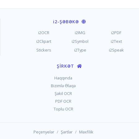
i2
-ŞƏBƏKƏ
i2OCR
i2IMG
i2PDF
i2Clipart
i2Symbol
i2Text
Stickers
i2Type
i2Speak
ŞIRKƏT
Haqqında
Bizimlə Əlaqə
Şəkil OCR
PDF OCR
Toplu OCR
/
/
Peçenyelər
Şərtlər
Məxfilik