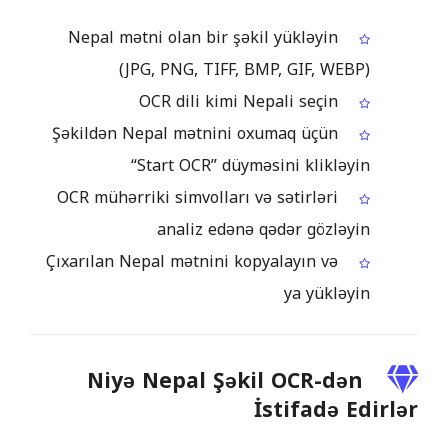
Nepal mətni olan bir şəkil yükləyin
(JPG, PNG, TIFF, BMP, GIF, WEBP)
OCR dili kimi Nepali seçin
Şəkildən Nepal mətnini oxumaq üçün
“Start OCR” düyməsini klikləyin
OCR mühərriki simvolları və sətirləri
analiz edənə qədər gözləyin
Çıxarılan Nepal mətnini kopyalayın və
ya yükləyin
Niyə Nepal Şəkil OCR-dən
İstifadə Edirlər