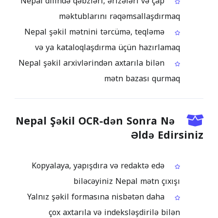
Nepal dilində qəbzləri, ərizələri və çap
məktublarını rəqəmsallaşdırmaq
Nepal şəkil mətnini tərcümə, teqləmə
və ya kataloqlaşdırma üçün hazırlamaq
Nepal şəkil arxivlərindən axtarıla bilən
mətn bazası qurmaq
Nepal Şəkil OCR-dən Sonra Nə
Əldə Edirsiniz
Kopyalaya, yapışdıra və redaktə edə
biləcəyiniz Nepal mətn çıxışı
Yalnız şəkil formasına nisbətən daha
çox axtarıla və indeksləşdirilə bilən