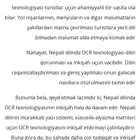
texnologiyası turistlər üçün əhəmiyyətli bir vasitə ola
bilər. Yol nişanlarının, menyuların və digər məlumatların
şəkillərdən mətnə çevrilməsi turistlərə yerli dili
bilmədən məlumat əldə etməyə kömək edir.
Nəhayət, Nepali dilində OCR texnologiyası dilin
qorunması və inkişafı üçün vacibdir. Dilin
rəqəmsallaşdırılması və geniş yayılması onun gələcək
nəsillərə ötürülməsini təmin edir.
Bununla belə, qeyd etmək lazımdır ki, Nepali dilində
OCR texnologiyasının inkişafı hələ də davam edir. Nepali
dilinin mürəkkəb yazı sistemi, xüsusilə əlyazma mətnləri
üçün OCR texnologiyasını inkişaf etdirməyi çətinləşdirir.
Buna görə də, bu sahədə daha çox tədqiqat və inkişaf