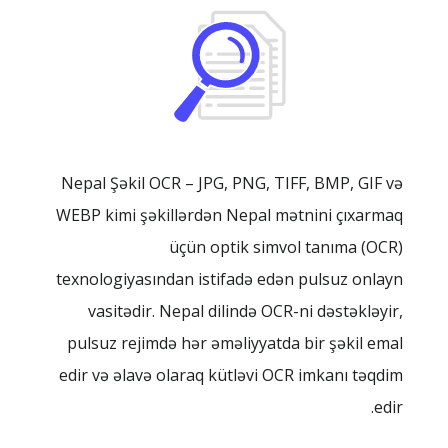
Nepal Şəkil OCR – JPG, PNG, TIFF, BMP, GIF və
WEBP kimi şəkillərdən Nepal mətnini çıxarmaq
üçün optik simvol tanıma (OCR)
texnologiyasından istifadə edən pulsuz onlayn
vasitədir. Nepal dilində OCR-ni dəstəkləyir,
pulsuz rejimdə hər əməliyyatda bir şəkil emal
edir və əlavə olaraq kütləvi OCR imkanı təqdim
edir.