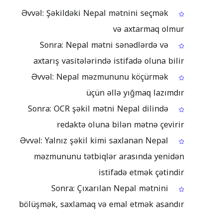
Əvvəl: Şəkildəki Nepal mətnini seçmək
və axtarmaq olmur
Sonra: Nepal mətni sənədlərdə və
axtarış vasitələrində istifadə oluna bilir
Əvvəl: Nepal məzmununu köçürmək
üçün əllə yığmaq lazımdır
Sonra: OCR şəkil mətni Nepal dilində
redaktə oluna bilən mətnə çevirir
Əvvəl: Yalnız şəkil kimi saxlanan Nepal
məzmununu tətbiqlər arasında yenidən
istifadə etmək çətindir
Sonra: Çıxarılan Nepal mətnini
bölüşmək, saxlamaq və emal etmək asandır