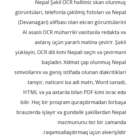
Nepal Şəkil OCR həllimiz skan olunmuş
görüntüləri, telefonla çəkilmiş fotoları və Nepal
(Devanagari) əlifbası olan ekran görüntülərini
AI əsaslı OCR mühərriki vasitəsilə redaktə və
axtarış üçün yararlı mətinə çevirir. Şəkli
yükləyin, OCR dili kimi Nepali seçin və çevirməni
başladın. Xidmət çap olunmuş Nepal
simvollarını və geniş istifadə olunan diakritikləri
tanıyır, nəticəni isə adi mətn, Word sənədi,
HTML və ya axtarıla bilən PDF kimi ixrac edə
bilir. Heç bir proqram quraşdırmadan birbaşa
brauzerdə işləyir və gündəlik şəkillərdən Nepal
məzmununu tez bir zamanda
rəqəmsallaşdırmaq üçün əlverişlidir.