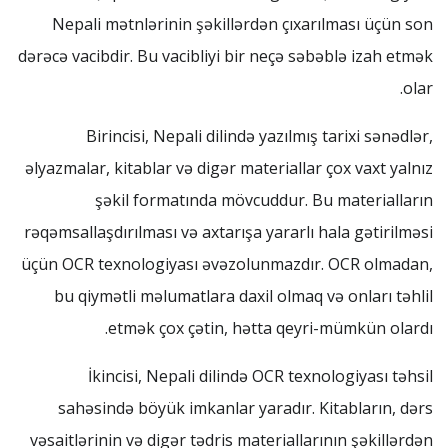
Nepali mətnlərinin şəkillərdən çıxarılması üçün son
dərəcə vacibdir. Bu vacibliyi bir neçə səbəblə izah etmək
olar.
Birincisi, Nepali dilində yazılmış tarixi sənədlər,
əlyazmalar, kitablar və digər materiallar çox vaxt yalnız
şəkil formatında mövcuddur. Bu materialların
rəqəmsallaşdırılması və axtarışa yararlı hala gətirilməsi
üçün OCR texnologiyası əvəzolunmazdır. OCR olmadan,
bu qiymətli məlumatlara daxil olmaq və onları təhlil
etmək çox çətin, hətta qeyri-mümkün olardı.
İkincisi, Nepali dilində OCR texnologiyası təhsil
sahəsində böyük imkanlar yaradır. Kitabların, dərs
vəsaitlərinin və digər tədris materiallarının şəkillərdən