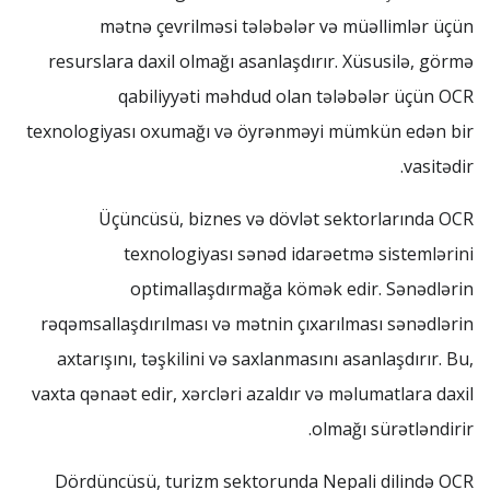
mətnə çevrilməsi tələbələr və müəllimlər üçün
resurslara daxil olmağı asanlaşdırır. Xüsusilə, görmə
qabiliyyəti məhdud olan tələbələr üçün OCR
texnologiyası oxumağı və öyrənməyi mümkün edən bir
vasitədir.
Üçüncüsü, biznes və dövlət sektorlarında OCR
texnologiyası sənəd idarəetmə sistemlərini
optimallaşdırmağa kömək edir. Sənədlərin
rəqəmsallaşdırılması və mətnin çıxarılması sənədlərin
axtarışını, təşkilini və saxlanmasını asanlaşdırır. Bu,
vaxta qənaət edir, xərcləri azaldır və məlumatlara daxil
olmağı sürətləndirir.
Dördüncüsü, turizm sektorunda Nepali dilində OCR