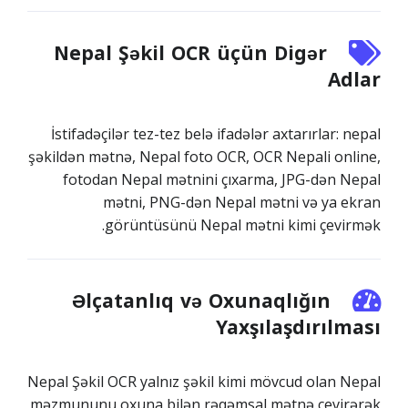
Nepal Şəkil OCR üçün Digər
Adlar
İstifadəçilər tez-tez belə ifadələr axtarırlar: nepal
şəkildən mətnə, Nepal foto OCR, OCR Nepali online,
fotodan Nepal mətnini çıxarma, JPG-dən Nepal
mətni, PNG-dən Nepal mətni və ya ekran
görüntüsünü Nepal mətni kimi çevirmək.
Əlçatanlıq və Oxunaqlığın
Yaxşılaşdırılması
Nepal Şəkil OCR yalnız şəkil kimi mövcud olan Nepal
məzmununu oxuna bilən rəqəmsal mətnə çevirərək