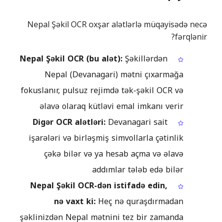
Nepal Şəkil OCR oxşar alətlərlə müqayisədə necə
fərqlənir?
Nepal Şəkil OCR (bu alət):
Şəkillərdən
Nepal (Devanagari) mətni çıxarmağa
fokuslanır, pulsuz rejimdə tək-şəkil OCR və
əlavə olaraq kütləvi emal imkanı verir
Digər OCR alətləri:
Devanagari sait
işarələri və birləşmiş simvollarla çətinlik
çəkə bilər və ya hesab açma və əlavə
addımlar tələb edə bilər
Nepal Şəkil OCR-dən istifadə edin,
nə vaxt ki:
Heç nə quraşdırmadan
şəklinizdən Nepal mətnini tez bir zamanda