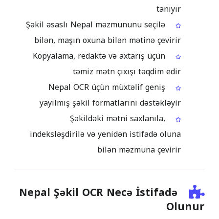
tanıyır
Şəkil əsaslı Nepal məzmununu seçilə
bilən, maşın oxuna bilən mətinə çevirir
Kopyalama, redaktə və axtarış üçün
təmiz mətn çıxışı təqdim edir
Nepal OCR üçün müxtəlif geniş
yayılmış şəkil formatlarını dəstəkləyir
Şəkildəki mətni saxlanıla,
indeksləşdirilə və yenidən istifadə oluna
bilən məzmuna çevirir
Nepal Şəkil OCR Necə İstifadə
Olunur