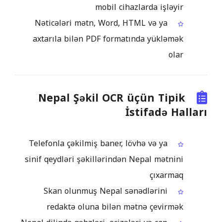
mobil cihazlarda işləyir
Nəticələri mətn, Word, HTML və ya
axtarıla bilən PDF formatında yükləmək
olar
Nepal Şəkil OCR üçün Tipik
İstifadə Halları
Telefonla çəkilmiş baner, lövhə və ya
sinif qeydləri şəkillərindən Nepal mətnini
çıxarmaq
Skan olunmuş Nepal sənədlərini
redaktə oluna bilən mətnə çevirmək